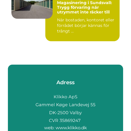
Magasinering i Sundsvall:
Trygg förvaring när
utrymmet inte räcker till
När bostaden, kontoret eller
förrådet börjar kännas för
trångt ...
Adress
web:
www.klikko.dk