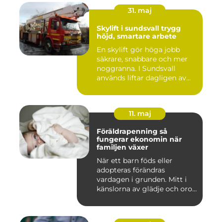
31. maj
Skylift i sundsvall trygg
höjd, smartare arbete
En skylift gör höga jobb
säkrare, snabbare och mer
noggranna. I Sundsvall
används liftar dagligen av...
11. maj
Föräldrapenning så
fungerar ekonomin när
familjen växer
När ett barn föds eller
adopteras förändras
vardagen i grunden. Mitt i
känslorna av glädje och oro
b...