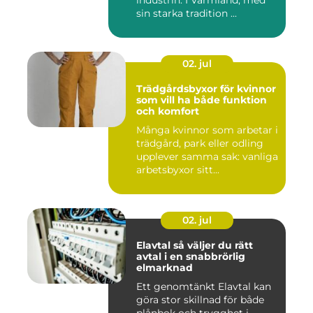
industrin. I Värmland, med
sin starka tradition ...
02. jul
Trädgårdsbyxor för kvinnor
som vill ha både funktion
och komfort
Många kvinnor som arbetar i
trädgård, park eller odling
upplever samma sak: vanliga
arbetsbyxor sitt...
02. jul
Elavtal så väljer du rätt
avtal i en snabbrörlig
elmarknad
Ett genomtänkt Elavtal kan
göra stor skillnad för både