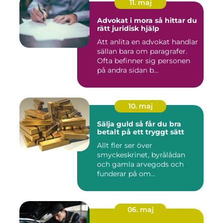
11. maj
Advokat i mora så hittar du
rätt juridisk hjälp
Att anlita en advokat handlar
sällan bara om paragrafer.
Ofta befinner sig personen
på andra sidan b...
10. maj
Sälja guld så får du bra
betalt på ett tryggt sätt
Allt fler ser över
smyckeskrinet, byrålådan
och gamla arvegods och
funderar på om
värdesakerna går a...
06. maj