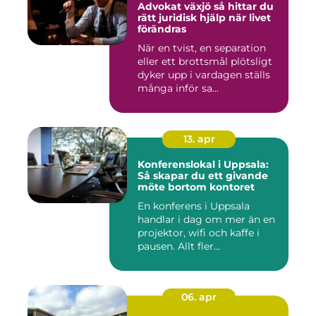
Advokat växjö så hittar du
rätt juridisk hjälp när livet
förändras
När en tvist, en separation
eller ett brottsmål plötsligt
dyker upp i vardagen ställs
många inför sa...
13. apr
Konferenslokal i Uppsala:
Så skapar du ett givande
möte bortom kontoret
En konferens i Uppsala
handlar i dag om mer än en
projektor, wifi och kaffe i
pausen. Allt fler...
06. apr