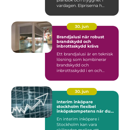
plånbok och trygghet i
vardagen. Elpriserna h...
30. jun
Brandjalusi när robust
brandskydd och
inbrottsskydd krävs
Ett brandjalusi är en teknisk
lösning som kombinerar
brandskydd och
inbrottsskydd i en och
samma pro...
30. jun
Interim inköpare
stockholm flexibel
inköpskompetens när du
behöver den
En interim inköpare i
Stockholm kan vara