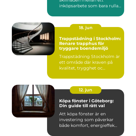
skillnaden mellan ett
inköpsarbete som bara rullar
på, och ...
18. jun
Trappstädning i Stockholm:
Renare trapphus för
tryggare boendemiljö
Trappstädning Stockholm är
ett område där kraven på
kvalitet, trygghet oc...
12. jun
Köpa fönster i Göteborg:
Din guide till rätt val
Att köpa fönster är en
investering som påverkar
både komfort, energieffek...