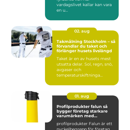
vardagslivet kallar kan vara
en u...
02. aug
Takmålning Stockholm – så
förvandlar du taket och
förlänger husets livslängd
Taket är en av husets mest
utsatta delar. Sol, regn, snö,
avgaser och
temperaturskiftninga...
01. aug
Profilprodukter falun så
bygger företag starkare
varumärken med
genomtänkta giveaways
profilprodukter Falun är ett
nyckelbegrepp för företag