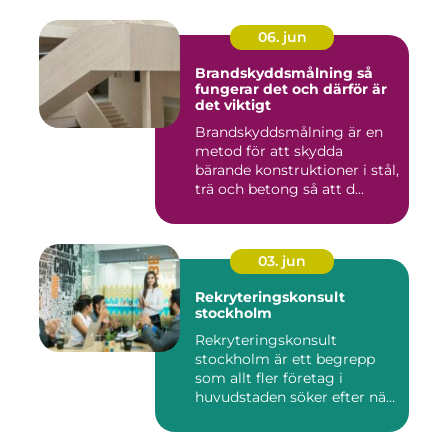
06. jun
Brandskyddsmålning så
fungerar det och därför är
det viktigt
Brandskyddsmålning är en
metod för att skydda
bärande konstruktioner i stål,
trä och betong så att d...
03. jun
Rekryteringskonsult
stockholm
Rekryteringskonsult
stockholm är ett begrepp
som allt fler företag i
huvudstaden söker efter när
kam...