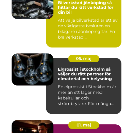
Bilverkstad jönköping så
hittar du rätt verkstad för
din bil
Att välja bilverkstad är ett av
de viktigaste besluten en
bilägare i Jönköping tar. En
bra verkstad ...
05. maj
Elgrossist i stockholm så
väljer du rätt partner för
elmaterial och belysning
En elgrossist i Stockholm är
mer än ett lager med
kabelrullar och
strömbrytare. För många
installatö...
01. maj