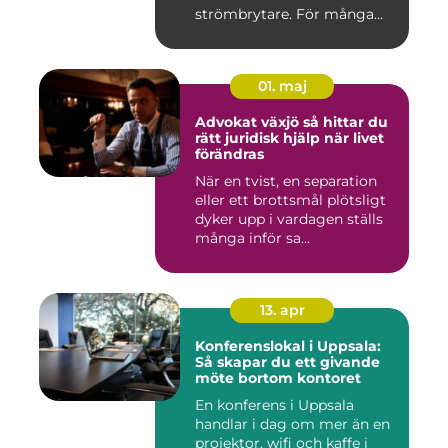
strömbrytare. För många
installatö...
01. maj
Advokat växjö så hittar du
rätt juridisk hjälp när livet
förändras
När en tvist, en separation
eller ett brottsmål plötsligt
dyker upp i vardagen ställs
många inför sa...
13. apr
Konferenslokal i Uppsala:
Så skapar du ett givande
möte bortom kontoret
En konferens i Uppsala
handlar i dag om mer än en
projektor, wifi och kaffe i