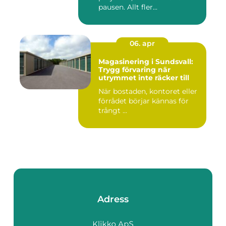
pausen. Allt fler...
06. apr
Magasinering i Sundsvall:
Trygg förvaring när
utrymmet inte räcker till
När bostaden, kontoret eller
förrådet börjar kännas för
trångt ...
Adress