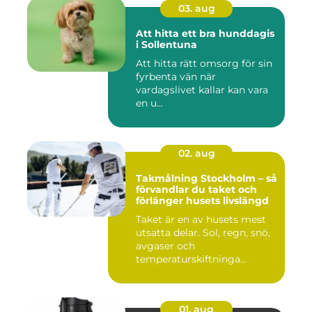
03. aug
Att hitta ett bra hunddagis
i Sollentuna
Att hitta rätt omsorg för sin
fyrbenta vän när
vardagslivet kallar kan vara
en u...
02. aug
Takmålning Stockholm – så
förvandlar du taket och
förlänger husets livslängd
Taket är en av husets mest
utsatta delar. Sol, regn, snö,
avgaser och
temperaturskiftninga...
01. aug