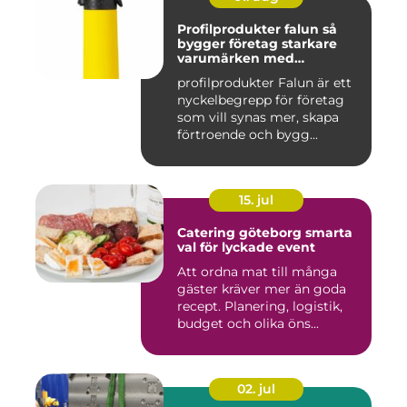
Profilprodukter falun så
bygger företag starkare
varumärken med
genomtänkta giveaways
profilprodukter Falun är ett
nyckelbegrepp för företag
som vill synas mer, skapa
förtroende och bygg...
15. jul
Catering göteborg smarta
val för lyckade event
Att ordna mat till många
gäster kräver mer än goda
recept. Planering, logistik,
budget och olika öns...
02. jul