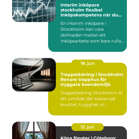
Interim inköpare
stockholm flexibel
inköpskompetens när du
behöver den
En interim inköpare i
Stockholm kan vara
skillnaden mellan ett
inköpsarbete som bara rullar
på, och ...
18. jun
Trappstädning i Stockholm:
Renare trapphus för
tryggare boendemiljö
Trappstädning Stockholm är
ett område där kraven på
kvalitet, trygghet oc...
12. jun
Köpa fönster i Göteborg: