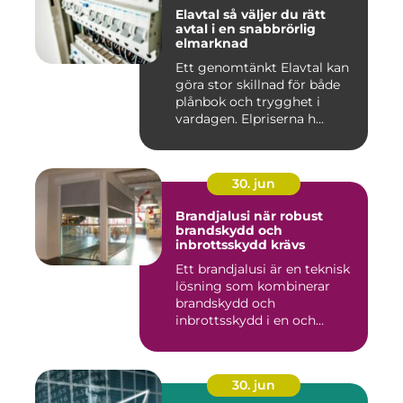
Elavtal så väljer du rätt
avtal i en snabbrörlig
elmarknad
Ett genomtänkt Elavtal kan
göra stor skillnad för både
plånbok och trygghet i
vardagen. Elpriserna h...
30. jun
Brandjalusi när robust
brandskydd och
inbrottsskydd krävs
Ett brandjalusi är en teknisk
lösning som kombinerar
brandskydd och
inbrottsskydd i en och
samma pro...
30. jun