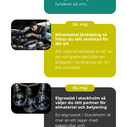
funderar på om
värdesakerna går a...
06. maj
Bilverkstad jönköping så
hittar du rätt verkstad för
din bil
Att välja bilverkstad är ett av
de viktigaste besluten en
bilägare i Jönköping tar. En
bra verkstad ...
05. maj
Elgrossist i stockholm så
väljer du rätt partner för
elmaterial och belysning
En elgrossist i Stockholm är
mer än ett lager med
kabelrullar och