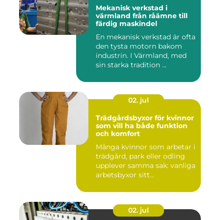
Mekanisk verkstad i
värmland från råämne till
färdig maskindel
En mekanisk verkstad är ofta
den tysta motorn bakom
industrin. I Värmland, med
sin starka tradition ...
02. jul
Trädgårdsbyxor för kvinnor
som vill ha både funktion
och komfort
Många kvinnor som arbetar i
trädgård, park eller odling
upplever samma sak: vanliga
arbetsbyxor sitt...
02. jul