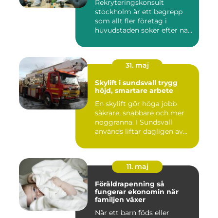
Rekryteringskonsult
stockholm är ett begrepp
som allt fler företag i
huvudstaden söker efter när
kam...
31. maj
Skylift i sundsvall trygg
höjd, smartare arbete
En skylift gör höga jobb
säkrare, snabbare och mer
noggranna. I Sundsvall
används liftar dagligen av...
11. maj
Föräldrapenning så
fungerar ekonomin när
familjen växer
När ett barn föds eller