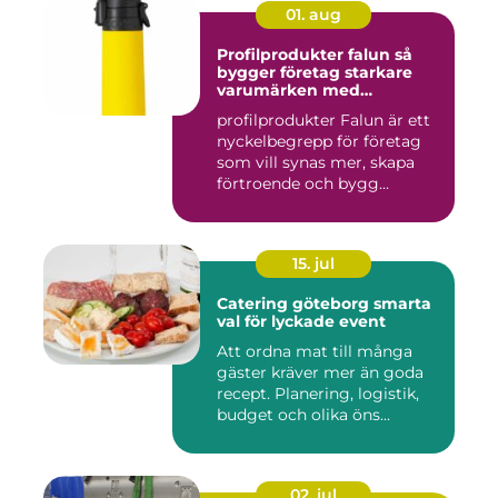
01. aug
Profilprodukter falun så
bygger företag starkare
varumärken med
genomtänkta giveaways
profilprodukter Falun är ett
nyckelbegrepp för företag
som vill synas mer, skapa
förtroende och bygg...
15. jul
Catering göteborg smarta
val för lyckade event
Att ordna mat till många
gäster kräver mer än goda
recept. Planering, logistik,
budget och olika öns...
02. jul