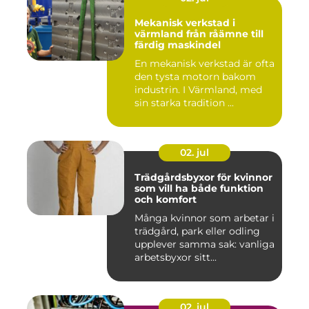
Mekanisk verkstad i
värmland från råämne till
färdig maskindel
En mekanisk verkstad är ofta
den tysta motorn bakom
industrin. I Värmland, med
sin starka tradition ...
02. jul
Trädgårdsbyxor för kvinnor
som vill ha både funktion
och komfort
Många kvinnor som arbetar i
trädgård, park eller odling
upplever samma sak: vanliga
arbetsbyxor sitt...
02. jul