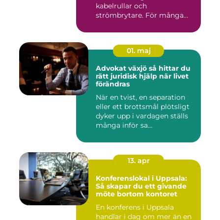
kabelrullar och
strömbrytare. För många
installatö...
01. maj
Advokat växjö så hittar du
rätt juridisk hjälp när livet
förändras
När en tvist, en separation
eller ett brottsmål plötsligt
dyker upp i vardagen ställs
många inför sa...
13. apr
Konferenslokal i Uppsala:
Så skapar du ett givande
möte bortom kontoret
En konferens i Uppsala
handlar i dag om mer än en