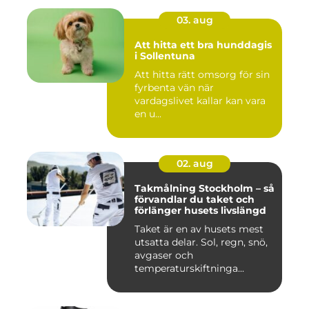
03. aug
Att hitta ett bra hunddagis
i Sollentuna
Att hitta rätt omsorg för sin
fyrbenta vän när
vardagslivet kallar kan vara
en u...
02. aug
Takmålning Stockholm – så
förvandlar du taket och
förlänger husets livslängd
Taket är en av husets mest
utsatta delar. Sol, regn, snö,
avgaser och
temperaturskiftninga...