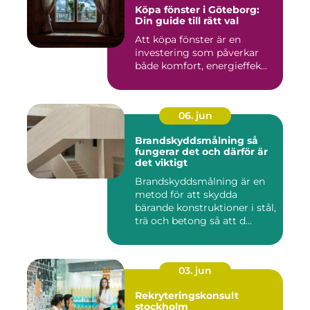
Köpa fönster i Göteborg:
Din guide till rätt val
Att köpa fönster är en
investering som påverkar
både komfort, energieffek...
06. jun
Brandskyddsmålning så
fungerar det och därför är
det viktigt
Brandskyddsmålning är en
metod för att skydda
bärande konstruktioner i stål,
trä och betong så att d...
03. jun
Rekryteringskonsult
stockholm