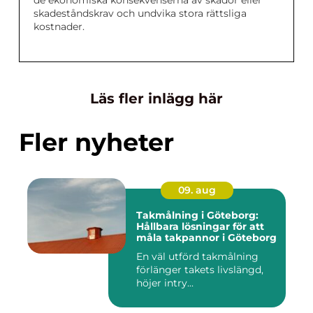
de ekonomiska konsekvenserna av skador eller
skadeståndskrav och undvika stora rättsliga
kostnader.
Läs fler inlägg här
Fler nyheter
09. aug
Takmålning i Göteborg:
Hållbara lösningar för att
måla takpannor i Göteborg
En väl utförd takmålning
förlänger takets livslängd,
höjer intry...