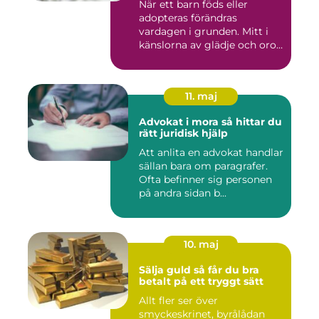
När ett barn föds eller
adopteras förändras
vardagen i grunden. Mitt i
känslorna av glädje och oro
b...
11. maj
Advokat i mora så hittar du
rätt juridisk hjälp
Att anlita en advokat handlar
sällan bara om paragrafer.
Ofta befinner sig personen
på andra sidan b...
10. maj
Sälja guld så får du bra
betalt på ett tryggt sätt
Allt fler ser över
smyckeskrinet, byrålådan