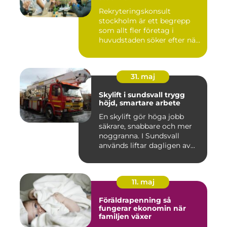
Rekryteringskonsult
stockholm är ett begrepp
som allt fler företag i
huvudstaden söker efter när
kam...
31. maj
Skylift i sundsvall trygg
höjd, smartare arbete
En skylift gör höga jobb
säkrare, snabbare och mer
noggranna. I Sundsvall
används liftar dagligen av...
11. maj
Föräldrapenning så
fungerar ekonomin när
familjen växer