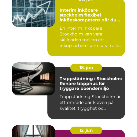
Interim inköpare
stockholm flexibel
inköpskompetens när du
behöver den
En interim inköpare i
Stockholm kan vara
skillnaden mellan ett
inköpsarbete som bara rullar
på, och ...
18. jun
Trappstädning i Stockholm:
Renare trapphus för
tryggare boendemiljö
Trappstädning Stockholm är
ett område där kraven på
kvalitet, trygghet oc...
12. jun