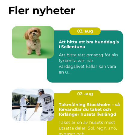
Fler nyheter
03. aug
Att hitta ett bra hunddagis
i Sollentuna
Att hitta rätt omsorg för sin
fyrbenta vän när
vardagslivet kallar kan vara
en u...
02. aug
Takmålning Stockholm – så
förvandlar du taket och
förlänger husets livslängd
Taket är en av husets mest
utsatta delar. Sol, regn, snö,
avgaser och