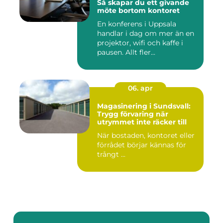
Så skapar du ett givande
möte bortom kontoret
En konferens i Uppsala
handlar i dag om mer än en
projektor, wifi och kaffe i
pausen. Allt fler...
06. apr
Magasinering i Sundsvall:
Trygg förvaring när
utrymmet inte räcker till
När bostaden, kontoret eller
förrådet börjar kännas för
trångt ...