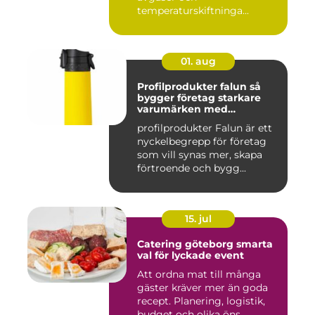
temperaturskiftninga...
01. aug
Profilprodukter falun så
bygger företag starkare
varumärken med
genomtänkta giveaways
profilprodukter Falun är ett
nyckelbegrepp för företag
som vill synas mer, skapa
förtroende och bygg...
15. jul
Catering göteborg smarta
val för lyckade event
Att ordna mat till många
gäster kräver mer än goda
recept. Planering, logistik,
budget och olika öns...