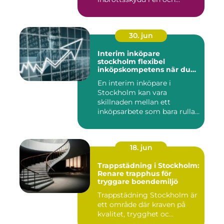
samma pro...
30. jun
Interim inköpare
stockholm flexibel
inköpskompetens när du
behöver den
En interim inköpare i
Stockholm kan vara
skillnaden mellan ett
inköpsarbete som bara rullar
på, och ...
18. jun
Trappstädning i Stockholm:
Renare trapphus för
tryggare boendemiljö
Trappstädning Stockholm är
ett område där kraven på
kvalitet, trygghet oc...