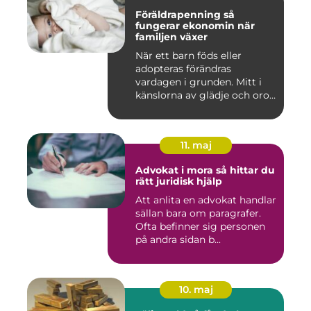
Föräldrapenning så
fungerar ekonomin när
familjen växer
När ett barn föds eller
adopteras förändras
vardagen i grunden. Mitt i
känslorna av glädje och oro
b...
11. maj
Advokat i mora så hittar du
rätt juridisk hjälp
Att anlita en advokat handlar
sällan bara om paragrafer.
Ofta befinner sig personen
på andra sidan b...
10. maj