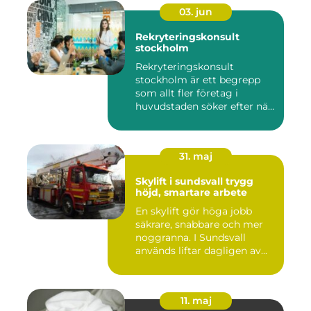
03. jun
Rekryteringskonsult
stockholm
Rekryteringskonsult
stockholm är ett begrepp
som allt fler företag i
huvudstaden söker efter när
kam...
31. maj
Skylift i sundsvall trygg
höjd, smartare arbete
En skylift gör höga jobb
säkrare, snabbare och mer
noggranna. I Sundsvall
används liftar dagligen av...
11. maj