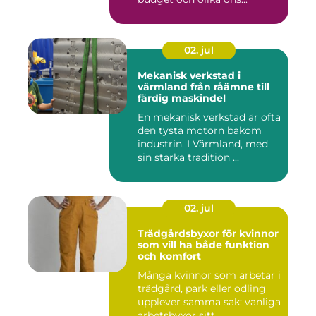
02. jul
Mekanisk verkstad i
värmland från råämne till
färdig maskindel
En mekanisk verkstad är ofta
den tysta motorn bakom
industrin. I Värmland, med
sin starka tradition ...
02. jul
Trädgårdsbyxor för kvinnor
som vill ha både funktion
och komfort
Många kvinnor som arbetar i
trädgård, park eller odling
upplever samma sak: vanliga
arbetsbyxor sitt...