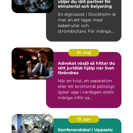
väljer du rätt partner för
elmaterial och belysning
En elgrossist i Stockholm är
mer än ett lager med
kabelrullar och
strömbrytare. För många
installatö...
01. maj
Advokat växjö så hittar du
rätt juridisk hjälp när livet
förändras
När en tvist, en separation
eller ett brottsmål plötsligt
dyker upp i vardagen ställs
många inför sa...
13. apr
Konferenslokal i Uppsala: