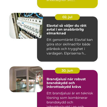
02. jul
Elavtal så väljer du rätt
avtal i en snabbrörlig
elmarknad
Ett genomtänkt Elavtal kan
göra stor skillnad för både
plånbok och trygghet i
vardagen. Elpriserna h...
30. jun
Brandjalusi när robust
brandskydd och
inbrottsskydd krävs
Ett brandjalusi är en teknisk
lösning som kombinerar
brandskydd och
inbrottsskydd i en och