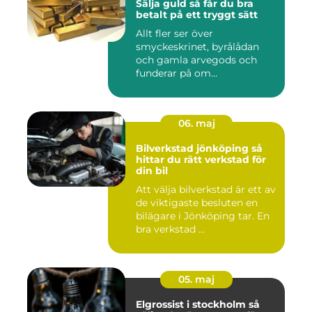
Sälja guld så får du bra
betalt på ett tryggt sätt
Allt fler ser över
smyckeskrinet, byrålådan
och gamla arvegods och
funderar på om
värdesakerna går a...
06. maj
Bilverkstad jönköping så
hittar du rätt verkstad för
din bil
Att välja bilverkstad är ett av
de viktigaste besluten en
bilägare i Jönköping tar. En
bra verkstad ...
05. maj
Elgrossist i stockholm så