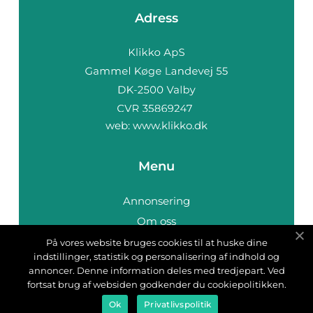
Adress
web:
www.klikko.dk
Menu
Annonsering
Om oss
Cookies
På vores website bruges cookies til at huske dine
indstillinger, statistik og personalisering af indhold og
Kontakta oss
annoncer. Denne information deles med tredjepart. Ved
Sitemap
fortsat brug af websiden godkender du cookiepolitikken.
Ok
Privatlivspolitik