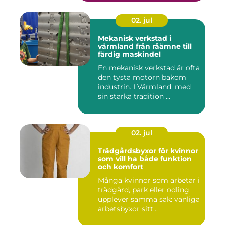
02. jul
Mekanisk verkstad i
värmland från råämne till
färdig maskindel
En mekanisk verkstad är ofta
den tysta motorn bakom
industrin. I Värmland, med
sin starka tradition ...
02. jul
Trädgårdsbyxor för kvinnor
som vill ha både funktion
och komfort
Många kvinnor som arbetar i
trädgård, park eller odling
upplever samma sak: vanliga
arbetsbyxor sitt...