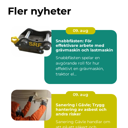
Fler nyheter
09. aug
Snabbfästen: För
effektivare arbete med
grävmaskin och lastmaskin
Snabbfästen spelar en
avgörande roll för hur
effektivt en grävmaskin,
traktor el...
09. aug
Sanering i Gävle; Trygg
hantering av asbest och
andra risker
Sanering Gävle handlar om
att på ett säkert och