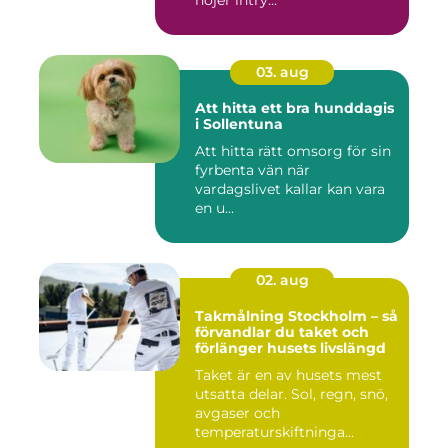
03. aug
Att hitta ett bra hunddagis
i Sollentuna
Att hitta rätt omsorg för sin
fyrbenta vän när
vardagslivet kallar kan vara
en u...
02. aug
Takmålning Stockholm – så
förvandlar du taket och
förlänger husets livslängd
Taket är en av husets mest
utsatta delar. Sol, regn, snö,
avgaser och
temperaturskiftninga...