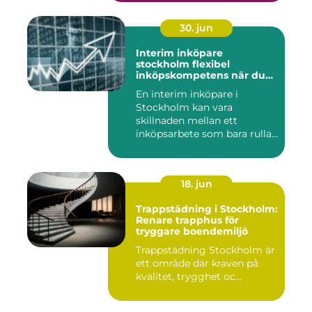
30. jun
Interim inköpare
stockholm flexibel
inköpskompetens när du
behöver den
En interim inköpare i
Stockholm kan vara
skillnaden mellan ett
inköpsarbete som bara rullar
på, och ...
18. jun
Trappstädning i Stockholm:
Renare trapphus för
tryggare boendemiljö
Trappstädning Stockholm är
ett område där kraven på
kvalitet, trygghet oc...