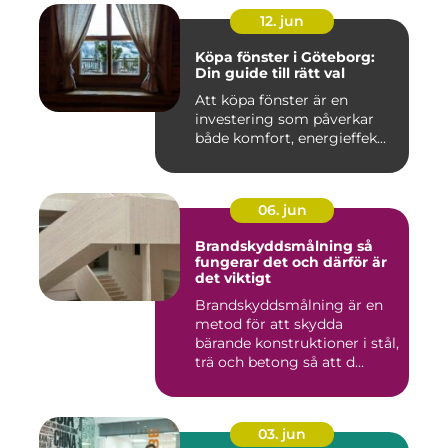
12. jun
Köpa fönster i Göteborg:
Din guide till rätt val
Att köpa fönster är en
investering som påverkar
både komfort, energieffek...
06. jun
Brandskyddsmålning så
fungerar det och därför är
det viktigt
Brandskyddsmålning är en
metod för att skydda
bärande konstruktioner i stål,
trä och betong så att d...
03. jun