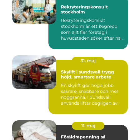
Rekryteringskonsult
stockholm
Rekryteringskonsult
stockholm är ett begrepp
som allt fler företag i
huvudstaden söker efter när
kam...
31. maj
Skylift i sundsvall trygg
höjd, smartare arbete
En skylift gör höga jobb
säkrare, snabbare och mer
noggranna. I Sundsvall
används liftar dagligen av...
11. maj
Föräldrapenning så