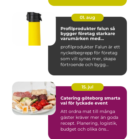
01. aug
Profilprodukter falun så
bygger företag starkare
varumärken med
genomtänkta giveaways
profilprodukter Falun är ett
nyckelbegrepp för företag
som vill synas mer, skapa
förtroende och bygg...
15. jul
Catering göteborg smarta
val för lyckade event
Att ordna mat till många
gäster kräver mer än goda
recept. Planering, logistik,
budget och olika öns...