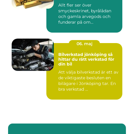
Allt fler ser över
smyckeskrinet, byrålådan
och gamla arvegods och
funderar på om
värdesakerna går a...
06. maj
Bilverkstad jönköping så
hittar du rätt verkstad för
din bil
Att välja bilverkstad är ett av
de viktigaste besluten en
bilägare i Jönköping tar. En
bra verkstad ...