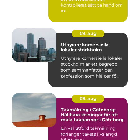
kontrollerat sätt ta hand om
as...
09. aug
Uthyrare komersiella
lokaler stockholm
Uthyrare komersiella lokaler
stockholm är ett begrepp
som sammanfattar den
profession som hjälper fö...
09. aug
Takmålning i Göteborg:
Hållbara lösningar för att
måla takpannor i Göteborg
En väl utförd takmålning
förlänger takets livslängd,
höjer intry...