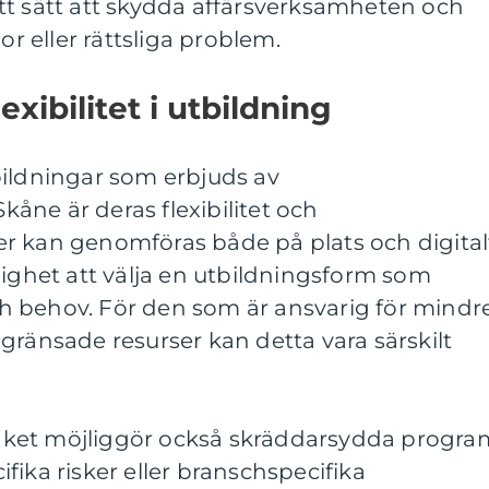
tt sätt att skydda affärsverksamheten och
 eller rättsliga problem.
xibilitet i utbildning
bildningar som erbjuds av
ne är deras flexibilitet och
r kan genomföras både på plats och digital
lighet att välja en utbildningsform som
 behov. För den som är ansvarig för mindr
gränsade resurser kan detta vara särskilt
ket möjliggör också skräddarsydda progra
fika risker eller branschspecifika