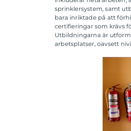
inkluderar heta arbeten,
sprinklersystem, samt utbi
bara inriktade på att för
certifieringar som krävs f
Utbildningarna är utforma
arbetsplatser, oavsett niv