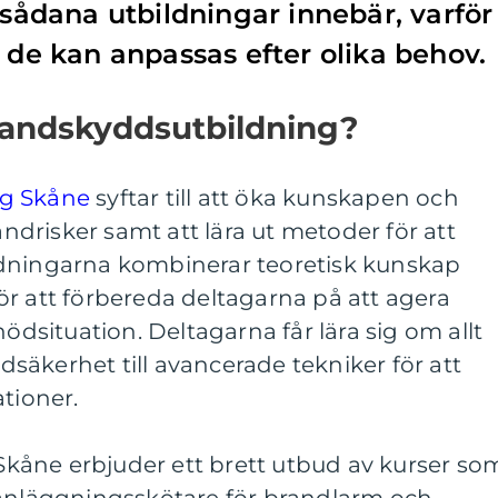
 sådana utbildningar innebär, varför
r de kan anpassas efter olika behov.
randskyddsutbildning?
ng Skåne
syftar till att öka kunskapen och
drisker samt att lära ut metoder för att
ldningarna kombinerar teoretisk kunskap
r att förbereda deltagarna på att agera
nödsituation. Deltagarna får lära sig om allt
äkerhet till avancerade tekniker för att
ationer.
åne erbjuder ett brett utbud av kurser so