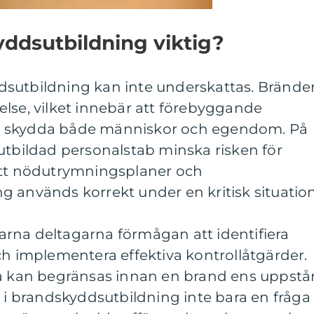
yddsutbildning viktig?
sutbildning kan inte underskattas. Brände
lse, vilket innebär att förebyggande
 att skydda både människor och egendom. På
utbildad personalstab minska risken för
att nödutrymningsplaner och
 används korrekt under en kritisk situation
rna deltagarna förmågan att identifiera
ch implementera effektiva kontrollåtgärder.
na kan begränsas innan en brand ens uppstår
g i brandskyddsutbildning inte bara en fråga