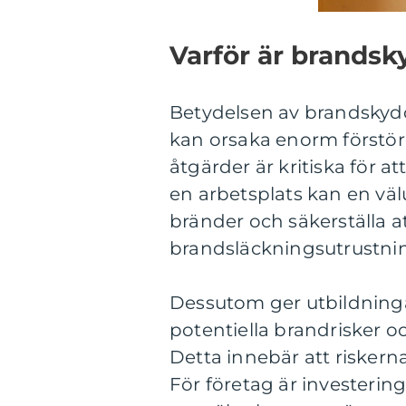
Varför är brandsk
Betydelsen av brandskydd
kan orsaka enorm förstöre
åtgärder är kritiska för
en arbetsplats kan en väl
bränder och säkerställa 
brandsläckningsutrustning
Dessutom ger utbildninga
potentiella brandrisker o
Detta innebär att risker
För företag är investerin