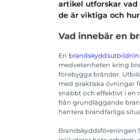
artikel utforskar vad
de är viktiga och hu
Vad innebär en b
En
brandskyddsutbildni
medvetenheten kring bran
förebygga bränder. Utbi
med praktiska övningar fö
snabbt och effektivt i en 
från grundläggande brands
hantera brandfarliga situ
Brandskyddsföreningen Sk