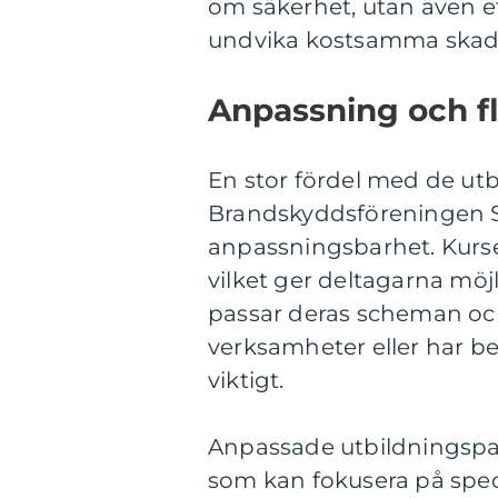
om säkerhet, utan även e
undvika kostsamma skador
Anpassning och fle
En stor fördel med de ut
Brandskyddsföreningen Skå
anpassningsbarhet. Kurse
vilket ger deltagarna möj
passar deras scheman och
verksamheter eller har be
viktigt.
Anpassade utbildningspa
som kan fokusera på speci