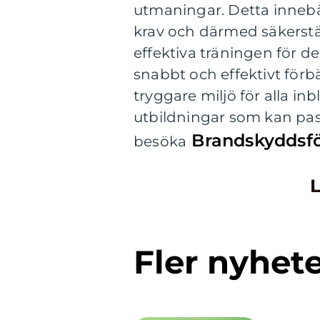
utmaningar. Detta innebä
krav och därmed säkerstäl
effektiva träningen för d
snabbt och effektivt för
tryggare miljö för alla in
utbildningar som kan pa
Brandskyddsf
besöka
L
Fler nyhet