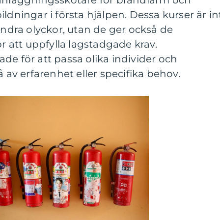
 anläggningsskötare för brandlarm och
ldningar i första hjälpen. Dessa kurser är in
hindra olyckor, utan de ger också de
ör att uppfylla lagstadgade krav.
de för att passa olika individer och
å av erfarenhet eller specifika behov.