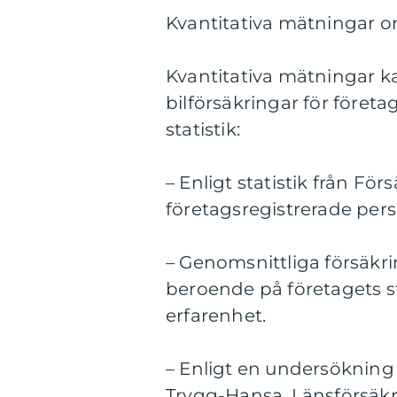
Kvantitativa mätningar om
Kvantitativa mätningar kan
bilförsäkringar för företa
statistik:
– Enligt statistik från Fö
företagsregistrerade perso
– Genomsnittliga försäkri
beroende på företagets st
erfarenhet.
– Enligt en undersökning
Trygg-Hansa, Länsförsäkr