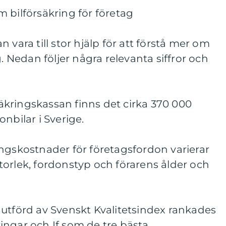
 bilförsäkring för företag
 vara till stor hjälp för att förstå mer om
g. Nedan följer några relevanta siffror och
rsäkringskassan finns det cirka 370 000
nbilar i Sverige.
ngskostnader för företagsfordon varierar
orlek, fordonstyp och förarens ålder och
 utförd av Svenskt Kvalitetsindex rankades
ingar och If som de tre bästa