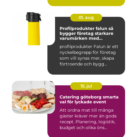
01. aug
Profilprodukter falun så
bygger företag starkare
varumärken med
genomtänkta giveaways
profilprodukter Falun är ett
nyckelbegrepp för företag
som vill synas mer, skapa
förtroende och bygg...
15. jul
Catering göteborg smarta
val för lyckade event
Att ordna mat till många
gäster kräver mer än goda
recept. Planering, logistik,
budget och olika öns...