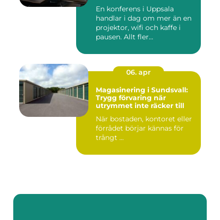
En konferens i Uppsala
handlar i dag om mer än en
projektor, wifi och kaffe i
pausen. Allt fler...
06. apr
Magasinering i Sundsvall:
Trygg förvaring när
utrymmet inte räcker till
När bostaden, kontoret eller
förrådet börjar kännas för
trångt ...