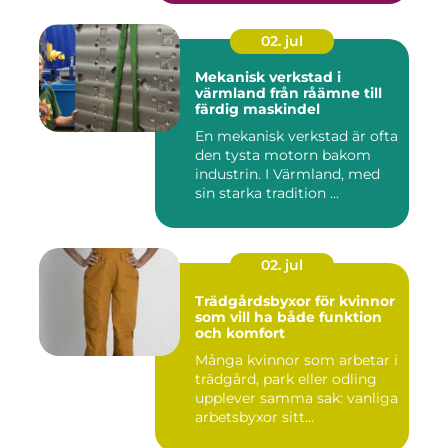
02. jul
Mekanisk verkstad i
värmland från råämne till
färdig maskindel
En mekanisk verkstad är ofta
den tysta motorn bakom
industrin. I Värmland, med
sin starka tradition ...
02. jul
Trädgårdsbyxor för kvinnor
som vill ha både funktion
och komfort
Många kvinnor som arbetar i
trädgård, park eller odling
upplever samma sak: vanliga
arbetsbyxor sitt...