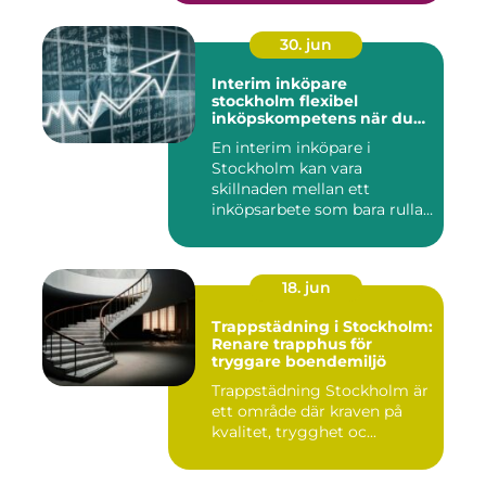
30. jun
Interim inköpare
stockholm flexibel
inköpskompetens när du
behöver den
En interim inköpare i
Stockholm kan vara
skillnaden mellan ett
inköpsarbete som bara rullar
på, och ...
18. jun
Trappstädning i Stockholm:
Renare trapphus för
tryggare boendemiljö
Trappstädning Stockholm är
ett område där kraven på
kvalitet, trygghet oc...