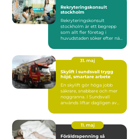
Rekryteringskonsult
stockholm
Rekryteringskonsult
stockholm är ett begrepp
som allt fler företag i
huvudstaden söker efter när
kam...
31. maj
Skylift i sundsvall trygg
höjd, smartare arbete
En skylift gör höga jobb
säkrare, snabbare och mer
noggranna. I Sundsvall
används liftar dagligen av...
11. maj
Föräldrapenning så