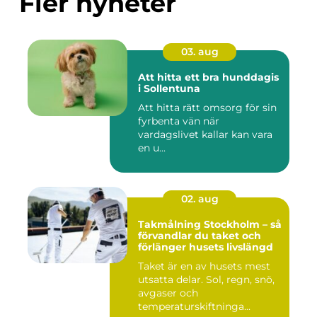
Fler nyheter
03. aug
Att hitta ett bra hunddagis
i Sollentuna
Att hitta rätt omsorg för sin
fyrbenta vän när
vardagslivet kallar kan vara
en u...
02. aug
Takmålning Stockholm – så
förvandlar du taket och
förlänger husets livslängd
Taket är en av husets mest
utsatta delar. Sol, regn, snö,
avgaser och
temperaturskiftninga...