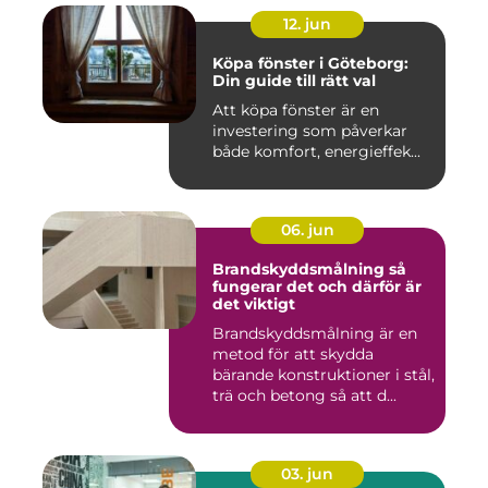
12. jun
Köpa fönster i Göteborg:
Din guide till rätt val
Att köpa fönster är en
investering som påverkar
både komfort, energieffek...
06. jun
Brandskyddsmålning så
fungerar det och därför är
det viktigt
Brandskyddsmålning är en
metod för att skydda
bärande konstruktioner i stål,
trä och betong så att d...
03. jun