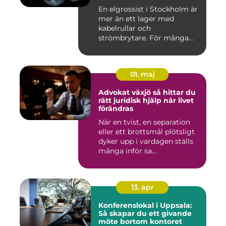
En elgrossist i Stockholm är
mer än ett lager med
kabelrullar och
strömbrytare. För många
installatö...
01. maj
Advokat växjö så hittar du
rätt juridisk hjälp när livet
förändras
När en tvist, en separation
eller ett brottsmål plötsligt
dyker upp i vardagen ställs
många inför sa...
13. apr
Konferenslokal i Uppsala:
Så skapar du ett givande
möte bortom kontoret