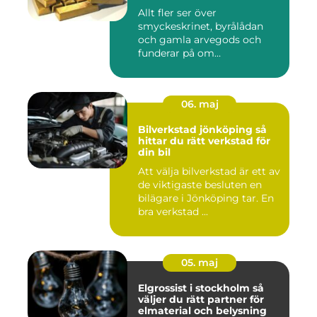
Allt fler ser över
smyckeskrinet, byrålådan
och gamla arvegods och
funderar på om
värdesakerna går a...
06. maj
Bilverkstad jönköping så
hittar du rätt verkstad för
din bil
Att välja bilverkstad är ett av
de viktigaste besluten en
bilägare i Jönköping tar. En
bra verkstad ...
05. maj
Elgrossist i stockholm så
väljer du rätt partner för
elmaterial och belysning