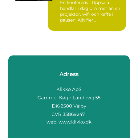
En konferens i Uppsala
handlar i dag om mer än en
projektor, wifi och kaffe i
pausen. Allt fler...
Adress
web:
www.klikko.dk