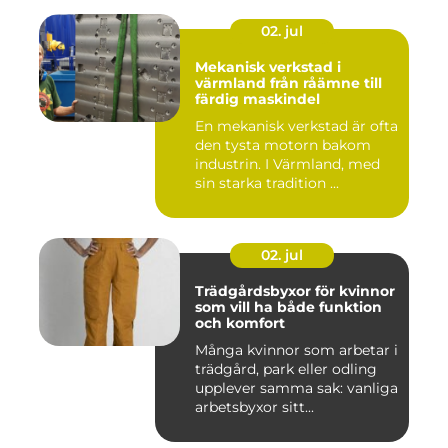
02. jul
Mekanisk verkstad i
värmland från råämne till
färdig maskindel
En mekanisk verkstad är ofta
den tysta motorn bakom
industrin. I Värmland, med
sin starka tradition ...
02. jul
Trädgårdsbyxor för kvinnor
som vill ha både funktion
och komfort
Många kvinnor som arbetar i
trädgård, park eller odling
upplever samma sak: vanliga
arbetsbyxor sitt...