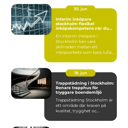
30. jun
Interim inköpare
stockholm flexibel
inköpskompetens när du
behöver den
En interim inköpare i
Stockholm kan vara
skillnaden mellan ett
inköpsarbete som bara rullar
på, och ...
18. jun
Trappstädning i Stockholm:
Renare trapphus för
tryggare boendemiljö
Trappstädning Stockholm är
ett område där kraven på
kvalitet, trygghet oc...