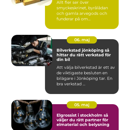
Allt fler ser över
smyckeskrinet, byrålådan
och gamla arvegods och
funderar på om
värdesakerna går a...
06. maj
Bilverkstad jönköping så
hittar du rätt verkstad för
din bil
Att välja bilverkstad är ett av
de viktigaste besluten en
bilägare i Jönköping tar. En
bra verkstad ...
05. maj
Elgrossist i stockholm så
väljer du rätt partner för
elmaterial och belysning