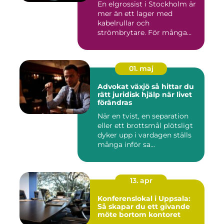
En elgrossist i Stockholm är
mer än ett lager med
kabelrullar och
strömbrytare. För många
installatö...
01. maj
Advokat växjö så hittar du
rätt juridisk hjälp när livet
förändras
När en tvist, en separation
eller ett brottsmål plötsligt
dyker upp i vardagen ställs
många inför sa...
13. apr
Konferenslokal i Uppsala:
Så skapar du ett givande
möte bortom kontoret