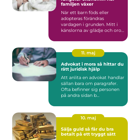
familjen växer
När ett barn föds eller
adopteras förändras
vardagen i grunden. Mitt i
känslorna av glädje och oro
b...
11. maj
Advokat i mora så hittar du
rätt juridisk hjälp
Att anlita en advokat handlar
sällan bara om paragrafer.
Ofta befinner sig personen
på andra sidan b...
10. maj
Sälja guld så får du bra
betalt på ett tryggt sätt