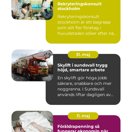
Rekryteringskonsult
stockholm
Rekryteringskonsult
stockholm är ett begrepp
som allt fler företag i
huvudstaden söker efter när
kam...
31. maj
Skylift i sundsvall trygg
höjd, smartare arbete
En skylift gör höga jobb
säkrare, snabbare och mer
noggranna. I Sundsvall
används liftar dagligen av...
11. maj
Föräldrapenning så
fungerar ekonomin när