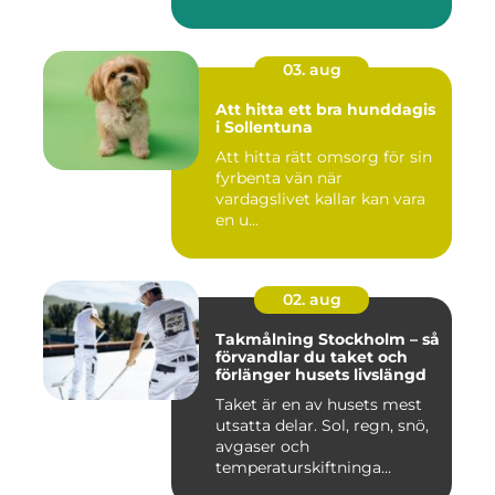
03. aug
Att hitta ett bra hunddagis
i Sollentuna
Att hitta rätt omsorg för sin
fyrbenta vän när
vardagslivet kallar kan vara
en u...
02. aug
Takmålning Stockholm – så
förvandlar du taket och
förlänger husets livslängd
Taket är en av husets mest
utsatta delar. Sol, regn, snö,
avgaser och
temperaturskiftninga...