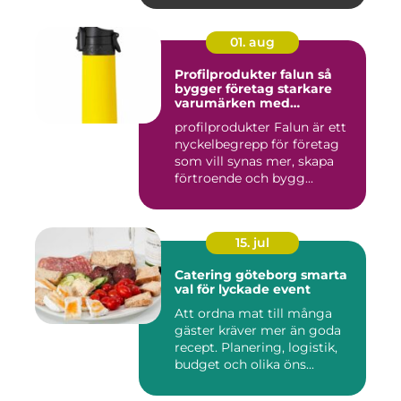
01. aug
Profilprodukter falun så
bygger företag starkare
varumärken med
genomtänkta giveaways
profilprodukter Falun är ett
nyckelbegrepp för företag
som vill synas mer, skapa
förtroende och bygg...
15. jul
Catering göteborg smarta
val för lyckade event
Att ordna mat till många
gäster kräver mer än goda
recept. Planering, logistik,
budget och olika öns...