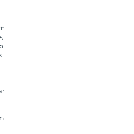
it
e,
ro
s
a
ar
n
am