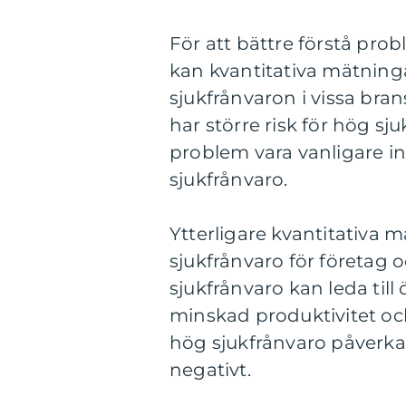
För att bättre förstå pr
kan kvantitativa mätningar 
sjukfrånvaron i vissa bran
har större risk för hög sj
problem vara vanligare ino
sjukfrånvaro.
Ytterligare kvantitativa 
sjukfrånvaro för företag o
sjukfrånvaro kan leda till
minskad produktivitet o
hög sjukfrånvaro påverk
negativt.