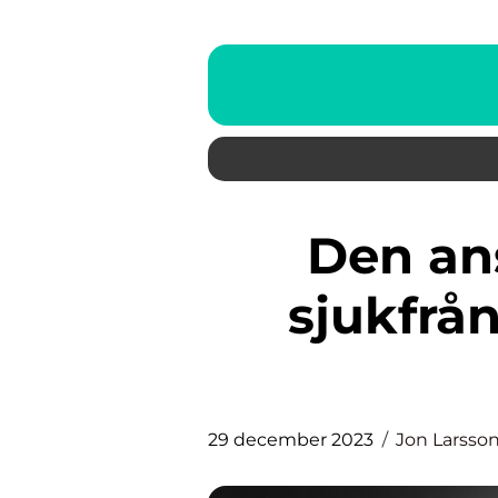
Den anställde med hög
sjukfrå
29 december 2023
Jon Larsso