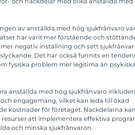
ör- och nackdelar med olika anställda med
ringen av anställda med hög sjukfrånvaro var
latser har varit mer förstående och stöttand
er negativ inställning och sett sjukfrånva
sslyckande. Det har också funnits en tenden
om fysiska problem mer legitima än psykisk
ra anställda med hög sjukfrånvaro inkluder
ch engagemang, vilket kan leda till ökad
de kostnader för företaget. Nackdelarna ka
ch resurser att implementera effektiva progr
ällda och minska sjukfrånvaron.