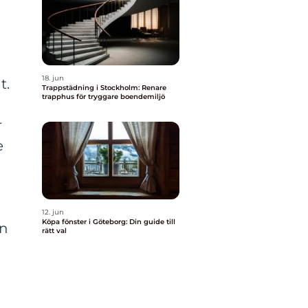
18. jun
t.
Trappstädning i Stockholm: Renare
trapphus för tryggare boendemiljö
r
e
12. jun
Köpa fönster i Göteborg: Din guide till
ån
rätt val