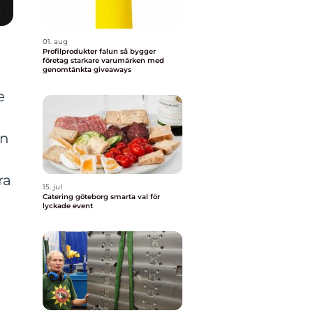
01. aug
Profilprodukter falun så bygger
företag starkare varumärken med
genomtänkta giveaways
e
an
ra
15. jul
Catering göteborg smarta val för
lyckade event