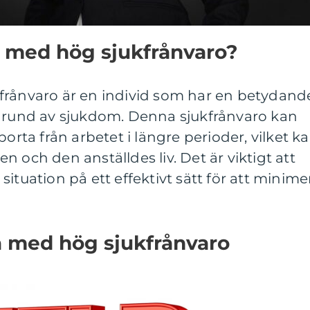
d med hög sjukfrånvaro?
frånvaro är en individ som har en betydand
 grund av sjukdom. Denna sjukfrånvaro kan
borta från arbetet i längre perioder, vilket k
 och den anställdes liv. Det är viktigt att
ituation på ett effektivt sätt för att minime
a med hög sjukfrånvaro