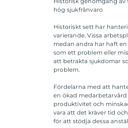
Historisk genomgång av f
hög sjukfrånvaro
Historiskt sett har hante
varierande. Vissa arbetsp
medan andra har haft en m
som ett problem eller mi
att betrakta sjukdomar s
problem.
Fördelarna med att hante
en ökad medarbetarvård o
produktivitet och minska
vara att det kräver tid o
för att stödja dessa anst