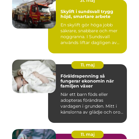
31. maj
Skylift i sundsvall trygg
höjd, smartare arbete
En skylift gör höga jobb
säkrare, snabbare och mer
noggranna. I Sundsvall
används liftar dagligen av...
11. maj
Föräldrapenning så
fungerar ekonomin när
familjen växer
När ett barn föds eller
adopteras förändras
vardagen i grunden. Mitt i
känslorna av glädje och oro
b...
11. maj