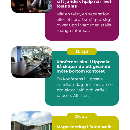
rätt juridisk hjälp när livet
förändras
När en tvist, en separation
eller ett brottsmål plötsligt
dyker upp i vardagen ställs
många inför sa...
13. apr
Konferenslokal i Uppsala:
Så skapar du ett givande
möte bortom kontoret
En konferens i Uppsala
handlar i dag om mer än en
projektor, wifi och kaffe i
pausen. Allt fler...
06. apr
Magasinering i Sundsvall: