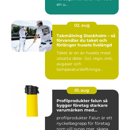
en u...
02. aug
Takmålning Stockholm – så
förvandlar du taket och
förlänger husets livslängd
Taket är en av husets mest
utsatta delar. Sol, regn, snö,
avgaser och
temperaturskiftninga...
01. aug
Profilprodukter falun så
bygger företag starkare
varumärken med
genomtänkta giveaways
profilprodukter Falun är ett
nyckelbegrepp för företag
som vill synas mer, skapa