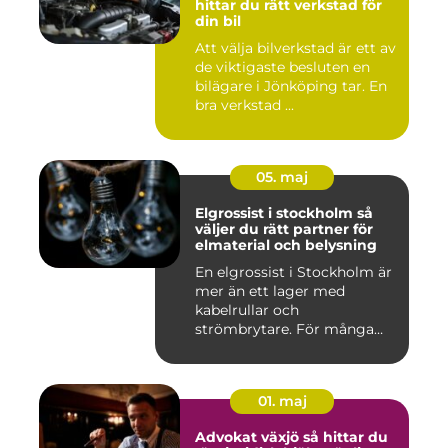
hittar du rätt verkstad för
din bil
Att välja bilverkstad är ett av
de viktigaste besluten en
bilägare i Jönköping tar. En
bra verkstad ...
05. maj
Elgrossist i stockholm så
väljer du rätt partner för
elmaterial och belysning
En elgrossist i Stockholm är
mer än ett lager med
kabelrullar och
strömbrytare. För många
installatö...
01. maj
Advokat växjö så hittar du