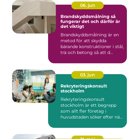
06. jun
Brandskyddsmålning så
fungerar det och därför är
det viktigt
Brandskyddsmålning är en
metod för att skydda
bärande konstruktioner i stål,
trä och betong så att d...
03. jun
Rekryteringskonsult
stockholm
Rekryteringskonsult
stockholm är ett begrepp
som allt fler företag i
huvudstaden söker efter när
kam...