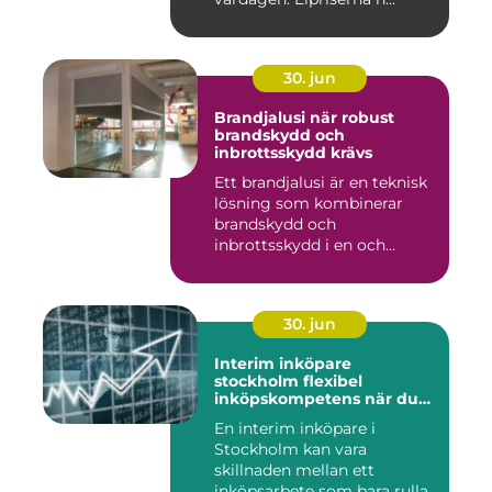
30. jun
Brandjalusi när robust
brandskydd och
inbrottsskydd krävs
Ett brandjalusi är en teknisk
lösning som kombinerar
brandskydd och
inbrottsskydd i en och
samma pro...
30. jun
Interim inköpare
stockholm flexibel
inköpskompetens när du
behöver den
En interim inköpare i
Stockholm kan vara
skillnaden mellan ett
inköpsarbete som bara rullar