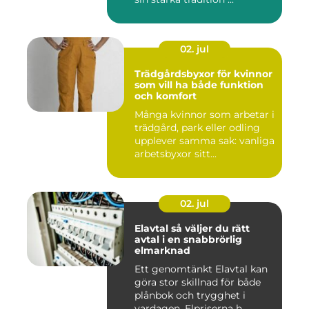
02. jul
Trädgårdsbyxor för kvinnor
som vill ha både funktion
och komfort
Många kvinnor som arbetar i
trädgård, park eller odling
upplever samma sak: vanliga
arbetsbyxor sitt...
02. jul
Elavtal så väljer du rätt
avtal i en snabbrörlig
elmarknad
Ett genomtänkt Elavtal kan
göra stor skillnad för både
plånbok och trygghet i
vardagen. Elpriserna h...