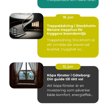
på, och ...
18. jun
Trappstädning i Stockholm:
Renare trapphus för
tryggare boendemiljö
Trappstädning Stockholm är
ett område där kraven på
kvalitet, trygghet oc...
12. jun
Köpa fönster i Göteborg:
Din guide till rätt val
Att köpa fönster är en
investering som påverkar
både komfort, energieffek...