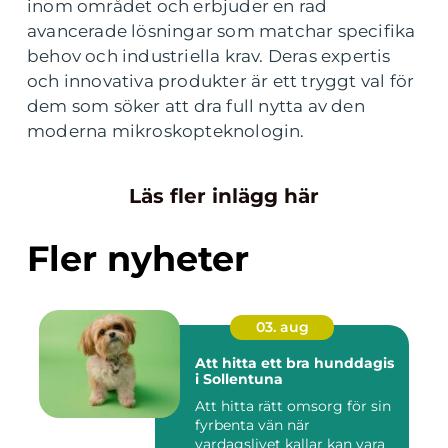
inom området och erbjuder en rad
avancerade lösningar som matchar specifika
behov och industriella krav. Deras expertis
och innovativa produkter är ett tryggt val för
dem som söker att dra full nytta av den
moderna mikroskopteknologin.
Läs fler inlägg här
Fler nyheter
03. aug
Att hitta ett bra hunddagis
i Sollentuna
Att hitta rätt omsorg för sin
fyrbenta vän när
vardagslivet kallar kan vara