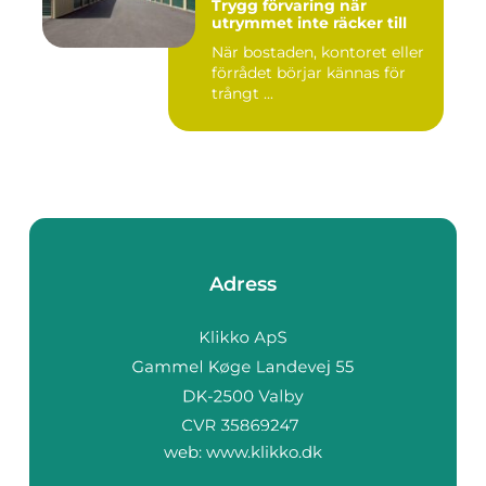
Trygg förvaring när
utrymmet inte räcker till
När bostaden, kontoret eller
förrådet börjar kännas för
trångt ...
Adress
web:
www.klikko.dk