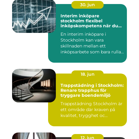
30. jun
Interim inköpare
stockholm flexibel
inköpskompetens när du
behöver den
En interim inköpare i
Stockholm kan vara
skillnaden mellan ett
inköpsarbete som bara rullar
på, och ...
18. jun
Trappstädning i Stockholm:
Renare trapphus för
tryggare boendemiljö
Trappstädning Stockholm är
ett område där kraven på
kvalitet, trygghet oc...
12. jun