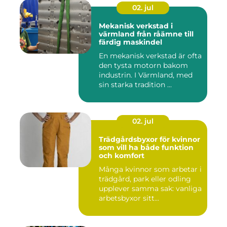
02. jul
Mekanisk verkstad i
värmland från råämne till
färdig maskindel
En mekanisk verkstad är ofta
den tysta motorn bakom
industrin. I Värmland, med
sin starka tradition ...
02. jul
Trädgårdsbyxor för kvinnor
som vill ha både funktion
och komfort
Många kvinnor som arbetar i
trädgård, park eller odling
upplever samma sak: vanliga
arbetsbyxor sitt...