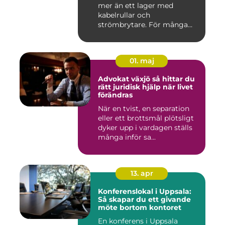
mer än ett lager med
kabelrullar och
strömbrytare. För många
installatö...
01. maj
Advokat växjö så hittar du
rätt juridisk hjälp när livet
förändras
När en tvist, en separation
eller ett brottsmål plötsligt
dyker upp i vardagen ställs
många inför sa...
13. apr
Konferenslokal i Uppsala:
Så skapar du ett givande
möte bortom kontoret
En konferens i Uppsala