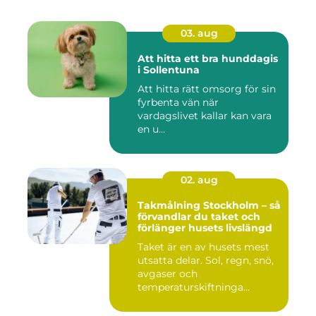
03. aug
Att hitta ett bra hunddagis
i Sollentuna
Att hitta rätt omsorg för sin
fyrbenta vän när
vardagslivet kallar kan vara
en u...
02. aug
Takmålning Stockholm – så
förvandlar du taket och
förlänger husets livslängd
Taket är en av husets mest
utsatta delar. Sol, regn, snö,
avgaser och
temperaturskiftninga...