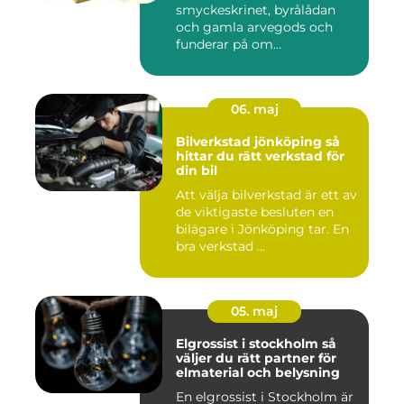
smyckeskrinet, byrålådan
och gamla arvegods och
funderar på om
värdesakerna går a...
06. maj
Bilverkstad jönköping så
hittar du rätt verkstad för
din bil
Att välja bilverkstad är ett av
de viktigaste besluten en
bilägare i Jönköping tar. En
bra verkstad ...
05. maj
Elgrossist i stockholm så
väljer du rätt partner för
elmaterial och belysning
En elgrossist i Stockholm är