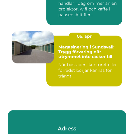
handlar i dag om mer än en
projektor, wifi och kaffe i
pausen. Allt fler...
06. apr
Magasinering i Sundsvall:
Trygg förvaring när
utrymmet inte räcker till
När bostaden, kontoret eller
förrådet börjar kännas för
trångt ...
Adress