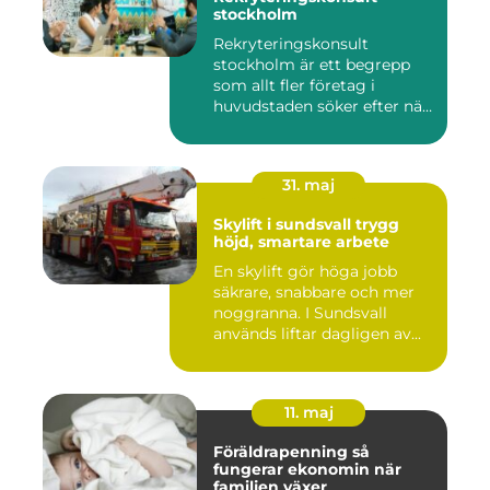
stockholm
Rekryteringskonsult
stockholm är ett begrepp
som allt fler företag i
huvudstaden söker efter när
kam...
31. maj
Skylift i sundsvall trygg
höjd, smartare arbete
En skylift gör höga jobb
säkrare, snabbare och mer
noggranna. I Sundsvall
används liftar dagligen av...
11. maj
Föräldrapenning så
fungerar ekonomin när
familjen växer