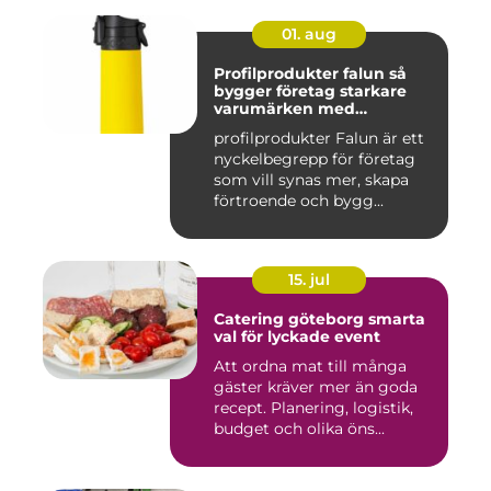
01. aug
Profilprodukter falun så
bygger företag starkare
varumärken med
genomtänkta giveaways
profilprodukter Falun är ett
nyckelbegrepp för företag
som vill synas mer, skapa
förtroende och bygg...
15. jul
Catering göteborg smarta
val för lyckade event
Att ordna mat till många
gäster kräver mer än goda
recept. Planering, logistik,
budget och olika öns...