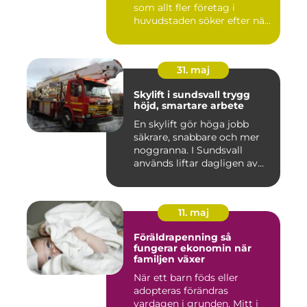
som allt fler företag i
huvudstaden söker efter när
kam...
31. maj
Skylift i sundsvall trygg
höjd, smartare arbete
En skylift gör höga jobb
säkrare, snabbare och mer
noggranna. I Sundsvall
används liftar dagligen av...
11. maj
Föräldrapenning så
fungerar ekonomin när
familjen växer
När ett barn föds eller
adopteras förändras
vardagen i grunden. Mitt i