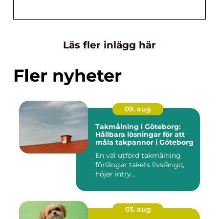
Läs fler inlägg här
Fler nyheter
09. aug
Takmålning i Göteborg:
Hållbara lösningar för att
måla takpannor i Göteborg
En väl utförd takmålning
förlänger takets livslängd,
höjer intry...
03. aug