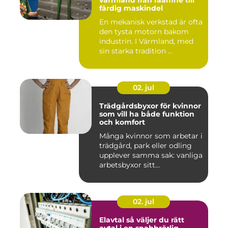
värmland från råämne till
färdig maskindel
En mekanisk verkstad är ofta
den tysta motorn bakom
industrin. I Värmland, med
sin starka tradition ...
02. jul
Trädgårdsbyxor för kvinnor
som vill ha både funktion
och komfort
Många kvinnor som arbetar i
trädgård, park eller odling
upplever samma sak: vanliga
arbetsbyxor sitt...
02. jul
Elavtal så väljer du rätt