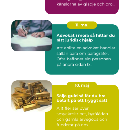
känslorna av glädje och oro
b...
11. maj
Advokat i mora så hittar du
rätt juridisk hjälp
Att anlita en advokat handlar
sällan bara om paragrafer.
Ofta befinner sig personen
på andra sidan b...
10. maj
Sälja guld så får du bra
betalt på ett tryggt sätt
Allt fler ser över
smyckeskrinet, byrålådan
och gamla arvegods och
funderar på om