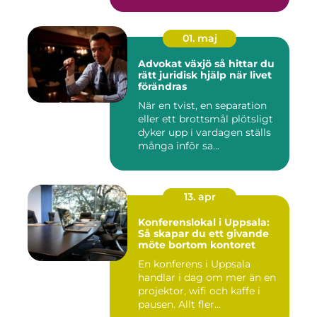
installatö...
01. maj
Advokat växjö så hittar du
rätt juridisk hjälp när livet
förändras
När en tvist, en separation
eller ett brottsmål plötsligt
dyker upp i vardagen ställs
många inför sa...
13. apr
Konferenslokal i Uppsala:
Så skapar du ett givande
möte bortom kontoret
En konferens i Uppsala
handlar i dag om mer än en
projektor, wifi och kaffe i
pausen. Allt fler...