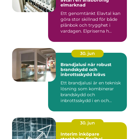
avtal i en snabbrörlig
elmarknad
Ett genomtänkt Elavtal kan
göra stor skillnad för både
plånbok och trygghet i
vardagen. Elpriserna h...
30. jun
Brandjalusi när robust
brandskydd och
inbrottsskydd krävs
Ett brandjalusi är en teknisk
lösning som kombinerar
brandskydd och
inbrottsskydd i en och
samma pro...
30. jun
Interim inköpare