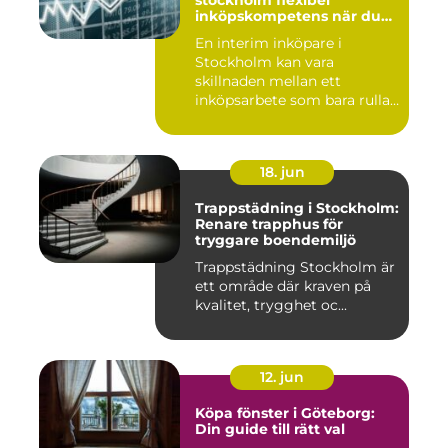
stockholm flexibel
inköpskompetens när du
behöver den
En interim inköpare i
Stockholm kan vara
skillnaden mellan ett
inköpsarbete som bara rullar
på, och ...
18. jun
Trappstädning i Stockholm:
Renare trapphus för
tryggare boendemiljö
Trappstädning Stockholm är
ett område där kraven på
kvalitet, trygghet oc...
12. jun
Köpa fönster i Göteborg:
Din guide till rätt val