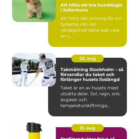
Att hitta ett bra hunddagis
i Sollentuna
Att hitta rätt omsorg för sin
fyrbenta vän när
vardagslivet kallar kan vara
en u...
02. aug
Takmålning Stockholm – så
förvandlar du taket och
förlänger husets livslängd
Taket är en av husets mest
utsatta delar. Sol, regn, snö,
avgaser och
temperaturskiftninga...
01. aug