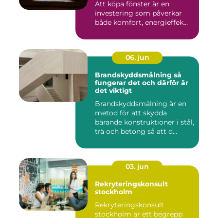
Att köpa fönster är en
investering som påverkar
både komfort, energieffek...
06. jun
Brandskyddsmålning så
fungerar det och därför är
det viktigt
Brandskyddsmålning är en
metod för att skydda
bärande konstruktioner i stål,
trä och betong så att d...
03. jun
Rekryteringskonsult
stockholm
Rekryteringskonsult
stockholm är ett begrepp