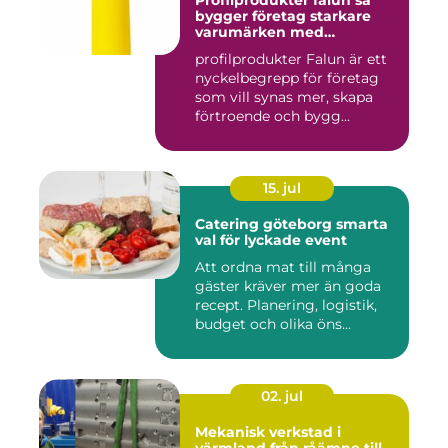
Profilprodukter falun så
bygger företag starkare
varumärken med
genomtänkta giveaways
profilprodukter Falun är ett
nyckelbegrepp för företag
som vill synas mer, skapa
förtroende och bygg...
15. jul
Catering göteborg smarta
val för lyckade event
Att ordna mat till många
gäster kräver mer än goda
recept. Planering, logistik,
budget och olika öns...
02. jul
Mekanisk verkstad i