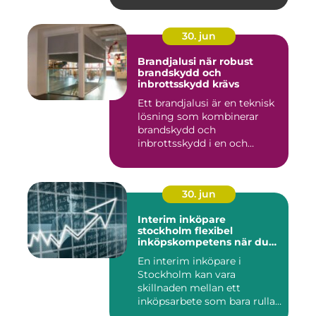
30. jun
Brandjalusi när robust
brandskydd och
inbrottsskydd krävs
Ett brandjalusi är en teknisk
lösning som kombinerar
brandskydd och
inbrottsskydd i en och
samma pro...
30. jun
Interim inköpare
stockholm flexibel
inköpskompetens när du
behöver den
En interim inköpare i
Stockholm kan vara
skillnaden mellan ett
inköpsarbete som bara rullar
på, och ...