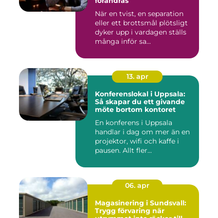
förändras
När en tvist, en separation
eller ett brottsmål plötsligt
dyker upp i vardagen ställs
många inför sa...
13. apr
Konferenslokal i Uppsala:
Så skapar du ett givande
möte bortom kontoret
En konferens i Uppsala
handlar i dag om mer än en
projektor, wifi och kaffe i
pausen. Allt fler...
06. apr
Magasinering i Sundsvall:
Trygg förvaring när