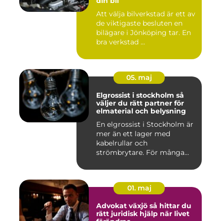
din bil
Att välja bilverkstad är ett av
de viktigaste besluten en
bilägare i Jönköping tar. En
bra verkstad ...
05. maj
Elgrossist i stockholm så
väljer du rätt partner för
elmaterial och belysning
En elgrossist i Stockholm är
mer än ett lager med
kabelrullar och
strömbrytare. För många
installatö...
01. maj
Advokat växjö så hittar du
rätt juridisk hjälp när livet