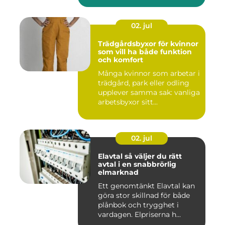
02. jul
Trädgårdsbyxor för kvinnor
som vill ha både funktion
och komfort
Många kvinnor som arbetar i
trädgård, park eller odling
upplever samma sak: vanliga
arbetsbyxor sitt...
02. jul
Elavtal så väljer du rätt
avtal i en snabbrörlig
elmarknad
Ett genomtänkt Elavtal kan
göra stor skillnad för både
plånbok och trygghet i
vardagen. Elpriserna h...