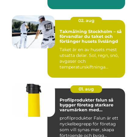
02. aug
Takmålning Stockholm – så
förvandlar du taket och
förlänger husets livslängd
Taket är en av husets mest
utsatta delar. Sol, regn, snö,
avgaser och
temperaturskiftninga...
01. aug
Profilprodukter falun så
bygger företag starkare
varumärken med
genomtänkta giveaways
profilprodukter Falun är ett
nyckelbegrepp för företag
som vill synas mer, skapa
förtroende och bygg...