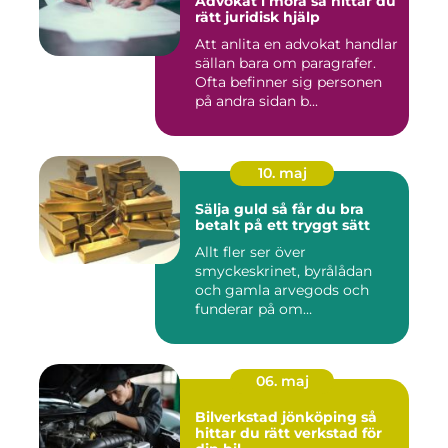
Advokat i mora så hittar du
rätt juridisk hjälp
Att anlita en advokat handlar
sällan bara om paragrafer.
Ofta befinner sig personen
på andra sidan b...
10. maj
Sälja guld så får du bra
betalt på ett tryggt sätt
Allt fler ser över
smyckeskrinet, byrålådan
och gamla arvegods och
funderar på om
värdesakerna går a...
06. maj
Bilverkstad jönköping så
hittar du rätt verkstad för