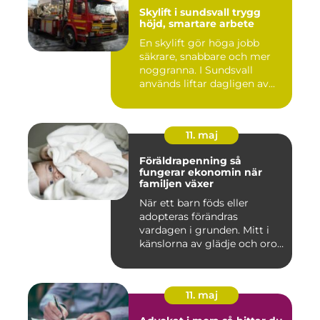
Skylift i sundsvall trygg
höjd, smartare arbete
En skylift gör höga jobb
säkrare, snabbare och mer
noggranna. I Sundsvall
används liftar dagligen av...
11. maj
Föräldrapenning så
fungerar ekonomin när
familjen växer
När ett barn föds eller
adopteras förändras
vardagen i grunden. Mitt i
känslorna av glädje och oro
b...
11. maj