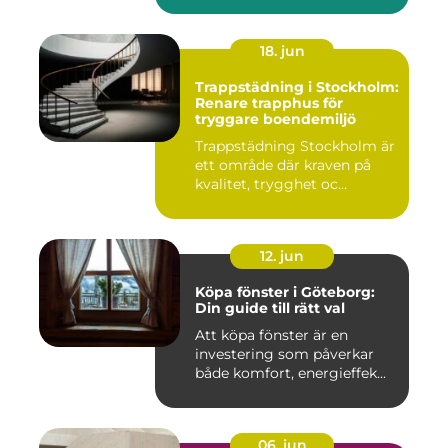
18. jun
Trappstädning i Stockholm:
Renare trapphus för
tryggare boendemiljö
Trappstädning Stockholm är
ett område där kraven på
kvalitet, trygghet oc...
12. jun
Köpa fönster i Göteborg:
Din guide till rätt val
Att köpa fönster är en
investering som påverkar
både komfort, energieffek...
06. jun