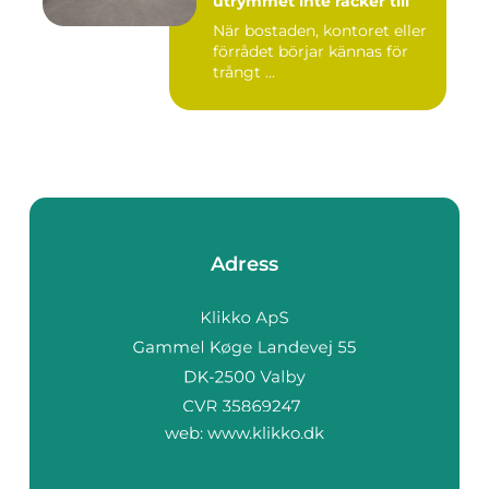
utrymmet inte räcker till
När bostaden, kontoret eller
förrådet börjar kännas för
trångt ...
Adress
web:
www.klikko.dk