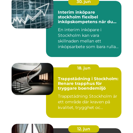
30. jun
Interim inköpare
stockholm flexibel
inköpskompetens när du
behöver den
En interim inköpare i
Stockholm kan vara
skillnaden mellan ett
inköpsarbete som bara rullar
på, och ...
18. jun
Trappstädning i Stockholm:
Renare trapphus för
tryggare boendemiljö
Trappstädning Stockholm är
ett område där kraven på
kvalitet, trygghet oc...
12. jun