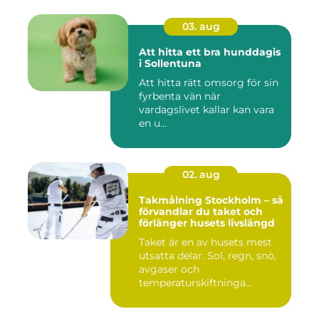
03. aug
Att hitta ett bra hunddagis
i Sollentuna
Att hitta rätt omsorg för sin
fyrbenta vän när
vardagslivet kallar kan vara
en u...
02. aug
Takmålning Stockholm – så
förvandlar du taket och
förlänger husets livslängd
Taket är en av husets mest
utsatta delar. Sol, regn, snö,
avgaser och
temperaturskiftninga...