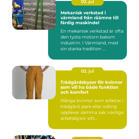
02. jul
Mekanisk verkstad i
värmland från råämne till
färdig maskindel
En mekanisk verkstad är ofta
den tysta motorn bakom
industrin. I Värmland, med
sin starka tradition ...
02. jul
Trädgårdsbyxor för kvinnor
som vill ha både funktion
och komfort
Många kvinnor som arbetar i
trädgård, park eller odling
upplever samma sak: vanliga
arbetsbyxor sitt...