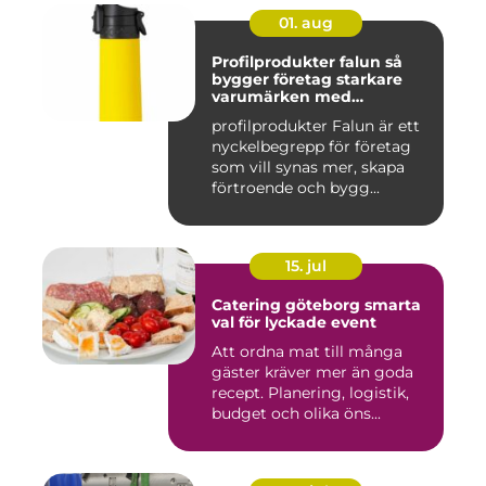
01. aug
Profilprodukter falun så
bygger företag starkare
varumärken med
genomtänkta giveaways
profilprodukter Falun är ett
nyckelbegrepp för företag
som vill synas mer, skapa
förtroende och bygg...
15. jul
Catering göteborg smarta
val för lyckade event
Att ordna mat till många
gäster kräver mer än goda
recept. Planering, logistik,
budget och olika öns...