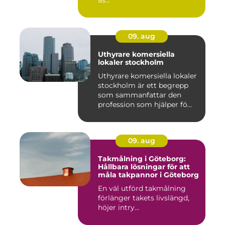
as...
09. aug
Uthyrare komersiella
lokaler stockholm
Uthyrare komersiella lokaler
stockholm är ett begrepp
som sammanfattar den
profession som hjälper fö...
09. aug
Takmålning i Göteborg:
Hållbara lösningar för att
måla takpannor i Göteborg
En väl utförd takmålning
förlänger takets livslängd,
höjer intry...