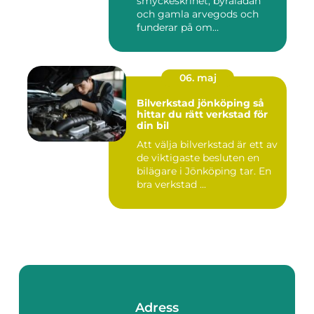
smyckeskrinet, byrålådan
och gamla arvegods och
funderar på om
värdesakerna går a...
06. maj
Bilverkstad jönköping så
hittar du rätt verkstad för
din bil
Att välja bilverkstad är ett av
de viktigaste besluten en
bilägare i Jönköping tar. En
bra verkstad ...
Adress