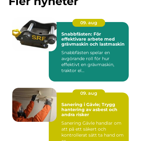
Fler nyheter
09. aug
Snabbfästen: För
effektivare arbete med
grävmaskin och lastmaskin
Snabbfästen spelar en
avgörande roll för hur
effektivt en grävmaskin,
traktor el...
09. aug
Sanering i Gävle; Trygg
hantering av asbest och
andra risker
Sanering Gävle handlar om
att på ett säkert och
kontrollerat sätt ta hand om