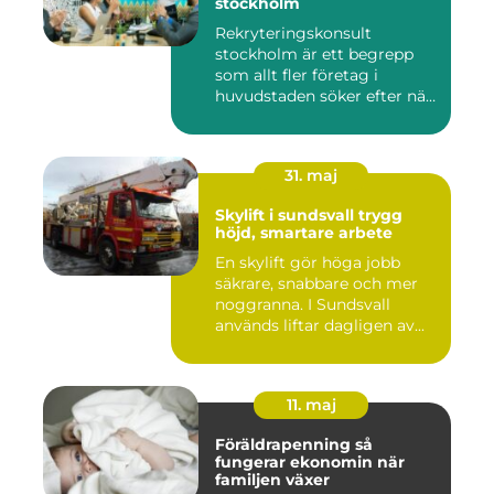
stockholm
Rekryteringskonsult
stockholm är ett begrepp
som allt fler företag i
huvudstaden söker efter när
kam...
31. maj
Skylift i sundsvall trygg
höjd, smartare arbete
En skylift gör höga jobb
säkrare, snabbare och mer
noggranna. I Sundsvall
används liftar dagligen av...
11. maj
Föräldrapenning så
fungerar ekonomin när
familjen växer