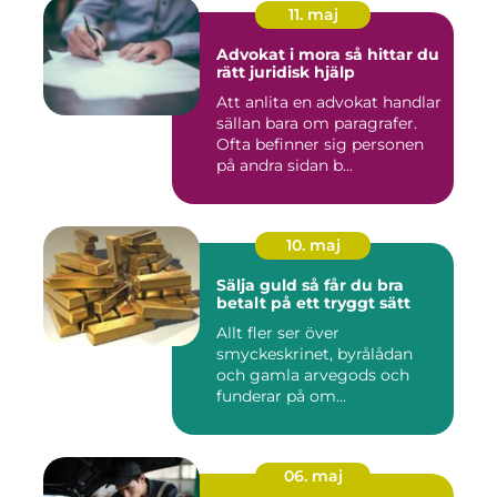
11. maj
Advokat i mora så hittar du
rätt juridisk hjälp
Att anlita en advokat handlar
sällan bara om paragrafer.
Ofta befinner sig personen
på andra sidan b...
10. maj
Sälja guld så får du bra
betalt på ett tryggt sätt
Allt fler ser över
smyckeskrinet, byrålådan
och gamla arvegods och
funderar på om
värdesakerna går a...
06. maj