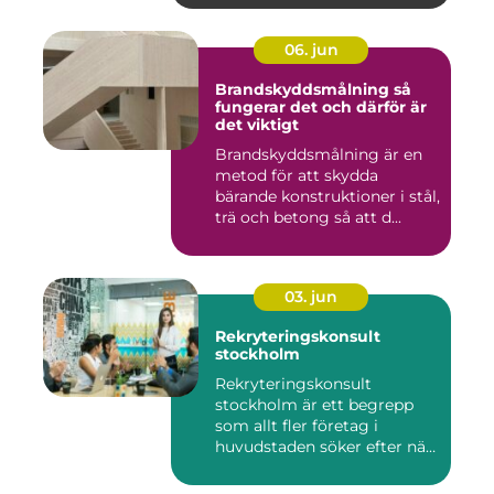
06. jun
Brandskyddsmålning så
fungerar det och därför är
det viktigt
Brandskyddsmålning är en
metod för att skydda
bärande konstruktioner i stål,
trä och betong så att d...
03. jun
Rekryteringskonsult
stockholm
Rekryteringskonsult
stockholm är ett begrepp
som allt fler företag i
huvudstaden söker efter när
kam...