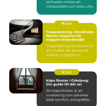
skillnaden mellan ett
inköpsarbete som bara rullar
på, och ...
18. jun
Trappstädning i Stockholm:
Renare trapphus för
tryggare boendemiljö
Trappstädning Stockholm är
ett område där kraven på
kvalitet, trygghet oc...
12. jun
Köpa fönster i Göteborg:
Din guide till rätt val
Att köpa fönster är en
investering som påverkar
både komfort, energieffek...