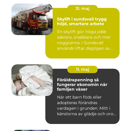
31. maj
Skylift i sundsvall trygg
höjd, smartare arbete
En skylift gör höga jobb
säkrare, snabbare och mer
noggranna. I Sundsvall
används liftar dagligen av...
11. maj
Föräldrapenning så
fungerar ekonomin när
familjen växer
När ett barn föds eller
adopteras förändras
vardagen i grunden. Mitt i
känslorna av glädje och oro
b...