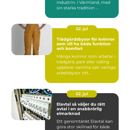
industrin. I Värmland, med
sin starka tradition ...
02. jul
Trädgårdsbyxor för kvinnor
som vill ha både funktion
och komfort
Många kvinnor som arbetar i
trädgård, park eller odling
upplever samma sak: vanliga
arbetsbyxor sitt...
02. jul
Elavtal så väljer du rätt
avtal i en snabbrörlig
elmarknad
Ett genomtänkt Elavtal kan
göra stor skillnad för både