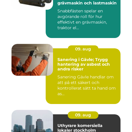
grävmaskin och lastmaskin
Snabbfästen spelar en
avgörande roll för hur
effektivt en grävmaskin,
traktor el...
09. aug
Sanering i Gävle; Trygg
hantering av asbest och
andra risker
Sanering Gävle handlar om
att på ett säkert och
kontrollerat sätt ta hand om
as...
09. aug
Uthyrare komersiella
lokaler stockholm