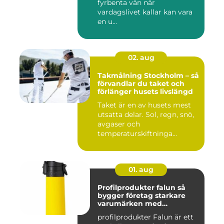
fyrbenta vän när
vardagslivet kallar kan vara
en u...
02. aug
Takmålning Stockholm – så
förvandlar du taket och
förlänger husets livslängd
Taket är en av husets mest
utsatta delar. Sol, regn, snö,
avgaser och
temperaturskiftninga...
01. aug
Profilprodukter falun så
bygger företag starkare
varumärken med
genomtänkta giveaways
profilprodukter Falun är ett