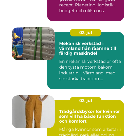
recept. Planering, logistik,
budget och olika öns...
02. jul
Mekanisk verkstad i
värmland från råämne till
färdig maskindel
En mekanisk verkstad är ofta
den tysta motorn bakom
industrin. I Värmland, med
sin starka tradition ...
02. jul
Trädgårdsbyxor för kvinnor
som vill ha både funktion
och komfort
Många kvinnor som arbetar i
trädgård, park eller odling