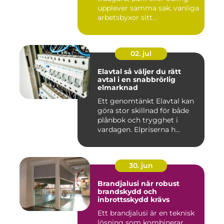
upplever samma sak: vanliga
arbetsbyxor sitt...
02. jul
Elavtal så väljer du rätt
avtal i en snabbrörlig
elmarknad
Ett genomtänkt Elavtal kan
göra stor skillnad för både
plånbok och trygghet i
vardagen. Elpriserna h...
30. jun
Brandjalusi när robust
brandskydd och
inbrottsskydd krävs
Ett brandjalusi är en teknisk
lösning som kombinerar