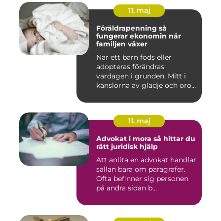
11. maj
Föräldrapenning så
fungerar ekonomin när
familjen växer
När ett barn föds eller
adopteras förändras
vardagen i grunden. Mitt i
känslorna av glädje och oro
b...
11. maj
Advokat i mora så hittar du
rätt juridisk hjälp
Att anlita en advokat handlar
sällan bara om paragrafer.
Ofta befinner sig personen
på andra sidan b...