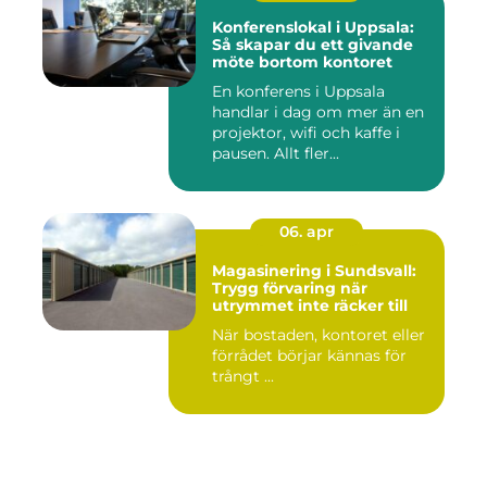
Konferenslokal i Uppsala:
Så skapar du ett givande
möte bortom kontoret
En konferens i Uppsala
handlar i dag om mer än en
projektor, wifi och kaffe i
pausen. Allt fler...
06. apr
Magasinering i Sundsvall:
Trygg förvaring när
utrymmet inte räcker till
När bostaden, kontoret eller
förrådet börjar kännas för
trångt ...