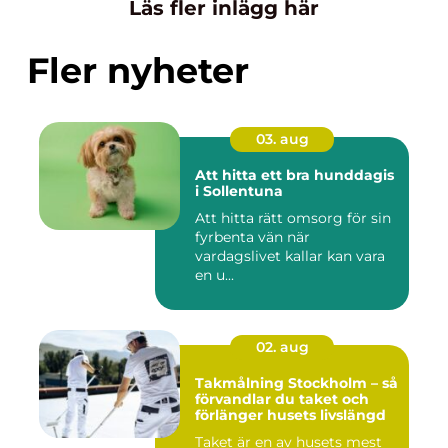
Läs fler inlägg här
Fler nyheter
03. aug
Att hitta ett bra hunddagis
i Sollentuna
Att hitta rätt omsorg för sin
fyrbenta vän när
vardagslivet kallar kan vara
en u...
02. aug
Takmålning Stockholm – så
förvandlar du taket och
förlänger husets livslängd
Taket är en av husets mest