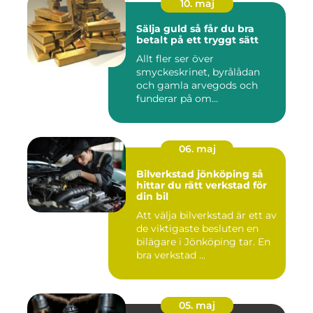
10. maj
Sälja guld så får du bra
betalt på ett tryggt sätt
Allt fler ser över
smyckeskrinet, byrålådan
och gamla arvegods och
funderar på om
värdesakerna går a...
06. maj
Bilverkstad jönköping så
hittar du rätt verkstad för
din bil
Att välja bilverkstad är ett av
de viktigaste besluten en
bilägare i Jönköping tar. En
bra verkstad ...
05. maj