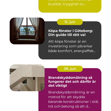
kvalitet, trygghet oc...
12. jun
Köpa fönster i Göteborg:
Din guide till rätt val
Att köpa fönster är en
investering som påverkar
både komfort, energieffek...
06. jun
Brandskyddsmålning så
fungerar det och därför är
det viktigt
Brandskyddsmålning är en
metod för att skydda
bärande konstruktioner i stål,
trä och betong så att d...