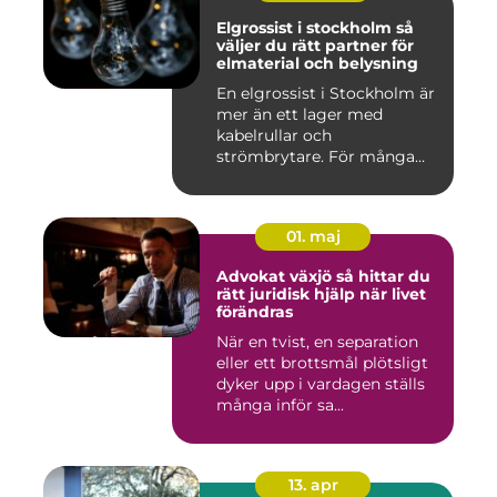
Elgrossist i stockholm så
väljer du rätt partner för
elmaterial och belysning
En elgrossist i Stockholm är
mer än ett lager med
kabelrullar och
strömbrytare. För många
installatö...
01. maj
Advokat växjö så hittar du
rätt juridisk hjälp när livet
förändras
När en tvist, en separation
eller ett brottsmål plötsligt
dyker upp i vardagen ställs
många inför sa...
13. apr