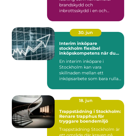
brandskydd och
inbrottsskydd i en och
samma pro...
30. jun
Interim inköpare
stockholm flexibel
inköpskompetens när du
behöver den
En interim inköpare i
Stockholm kan vara
skillnaden mellan ett
inköpsarbete som bara rullar
på, och ...
18. jun
Trappstädning i Stockholm:
Renare trapphus för
tryggare boendemiljö
Trappstädning Stockholm är
ett område där kraven på