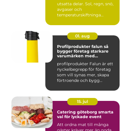
utsatta delar. Sol, regn, snö,
avgaser och
temperaturskiftninga...
01. aug
Profilprodukter falun så
bygger företag starkare
varumärken med
genomtänkta giveaways
profilprodukter Falun är ett
nyckelbegrepp för företag
som vill synas mer, skapa
förtroende och bygg...
15. jul
Catering göteborg smarta
val för lyckade event
Att ordna mat till många
gäster kräver mer än goda