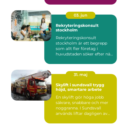
03. jun
Rekryteringskonsult
stockholm
Rekryteringskonsult
stockholm är ett begrepp
som allt fler företag i
huvudstaden söker efter när
kam...
31. maj
Skylift i sundsvall trygg
höjd, smartare arbete
En skylift gör höga jobb
säkrare, snabbare och mer
noggranna. I Sundsvall
används liftar dagligen av...