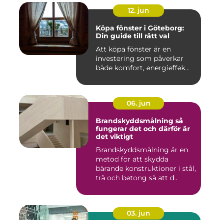
12. jun
Köpa fönster i Göteborg:
Din guide till rätt val
Att köpa fönster är en
investering som påverkar
både komfort, energieffek...
06. jun
Brandskyddsmålning så
fungerar det och därför är
det viktigt
Brandskyddsmålning är en
metod för att skydda
bärande konstruktioner i stål,
trä och betong så att d...
03. jun