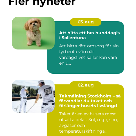
Fler nyheter
03. aug
Att hitta ett bra hunddagis
i Sollentuna
Att hitta rätt omsorg för sin
fyrbenta vän när
vardagslivet kallar kan vara
en u...
02. aug
Takmålning Stockholm – så
förvandlar du taket och
förlänger husets livslängd
Taket är en av husets mest
utsatta delar. Sol, regn, snö,
avgaser och
temperaturskiftninga...