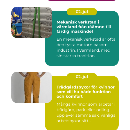
02. jul
Mekanisk verkstad i
värmland från råämne till
färdig maskindel
En mekanisk verkstad är ofta
den tysta motorn bakom
industrin. I Värmland, med
sin starka tradition ...
02. jul
Trädgårdsbyxor för kvinnor
som vill ha både funktion
och komfort
Många kvinnor som arbetar i
trädgård, park eller odling
upplever samma sak: vanliga
arbetsbyxor sitt...