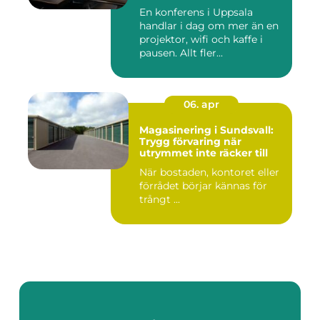
En konferens i Uppsala
handlar i dag om mer än en
projektor, wifi och kaffe i
pausen. Allt fler...
06. apr
Magasinering i Sundsvall:
Trygg förvaring när
utrymmet inte räcker till
När bostaden, kontoret eller
förrådet börjar kännas för
trångt ...