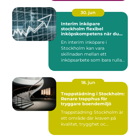
30. jun
Interim inköpare
stockholm flexibel
inköpskompetens när du
behöver den
En interim inköpare i
Stockholm kan vara
skillnaden mellan ett
inköpsarbete som bara rullar
på, och ...
18. jun
Trappstädning i Stockholm:
Renare trapphus för
tryggare boendemiljö
Trappstädning Stockholm är
ett område där kraven på
kvalitet, trygghet oc...