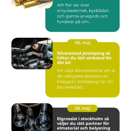
Allt fler ser över
smyckeskrinet, byrålådan
och gamla arvegods och
funderar på om
värdesakerna går a...
06. maj
Bilverkstad jönköping så
hittar du rätt verkstad för
din bil
Att välja bilverkstad är ett av
de viktigaste besluten en
bilägare i Jönköping tar. En
bra verkstad ...
05. maj
Elgrossist i stockholm så
väljer du rätt partner för
elmaterial och belysning