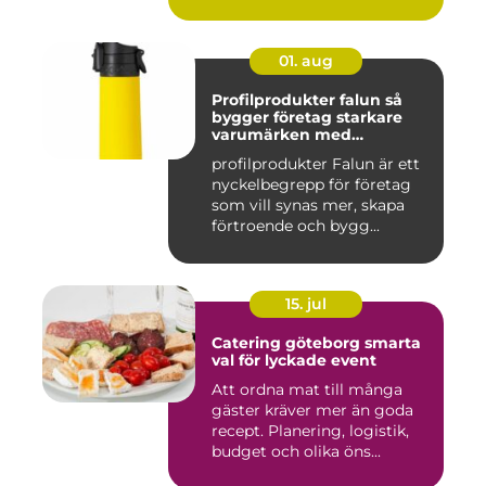
01. aug
Profilprodukter falun så
bygger företag starkare
varumärken med
genomtänkta giveaways
profilprodukter Falun är ett
nyckelbegrepp för företag
som vill synas mer, skapa
förtroende och bygg...
15. jul
Catering göteborg smarta
val för lyckade event
Att ordna mat till många
gäster kräver mer än goda
recept. Planering, logistik,
budget och olika öns...