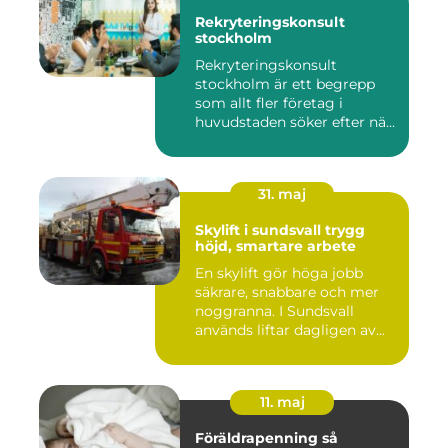
Rekryteringskonsult
stockholm
Rekryteringskonsult
stockholm är ett begrepp
som allt fler företag i
huvudstaden söker efter när
kam...
31. maj
Skylift i sundsvall trygg
höjd, smartare arbete
En skylift gör höga jobb
säkrare, snabbare och mer
noggranna. I Sundsvall
används liftar dagligen av...
11. maj
Föräldrapenning så