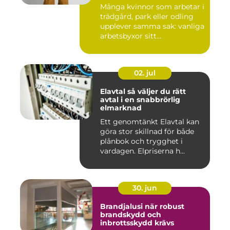
Många kvinnor som arbetar i
trädgård, park eller odling
upplever samma sak: vanliga
arbetsbyxor sitt...
02. jul
Elavtal så väljer du rätt
avtal i en snabbrörlig
elmarknad
Ett genomtänkt Elavtal kan
göra stor skillnad för både
plånbok och trygghet i
vardagen. Elpriserna h...
30. jun
Brandjalusi när robust
brandskydd och
inbrottsskydd krävs