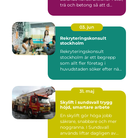
trä och betong så att d...
03. jun
Rekryteringskonsult
stockholm
Rekryteringskonsult
stockholm är ett begrepp
som allt fler företag i
huvudstaden söker efter när
kam...
31. maj
Skylift i sundsvall trygg
höjd, smartare arbete
En skylift gör höga jobb
säkrare, snabbare och mer
noggranna. I Sundsvall
används liftar dagligen av...