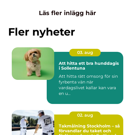
Läs fler inlägg här
Fler nyheter
03. aug
Att hitta ett bra hunddagis
i Sollentuna
Att hitta rätt omsorg för sin
fyrbenta vän när
vardagslivet kallar kan vara
en u...
02. aug
Takmålning Stockholm – så
förvandlar du taket och