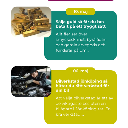
10. maj
Sälja guld så får du bra
betalt på ett tryggt sätt
Allt fler ser över
smyckeskrinet, byrålådan
och gamla arvegods och
funderar på om
värdesakerna går a...
06. maj
Bilverkstad jönköping så
hittar du rätt verkstad för
din bil
Att välja bilverkstad är ett av
de viktigaste besluten en
bilägare i Jönköping tar. En
bra verkstad ...