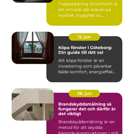
Trappstädning Stockholm är
ett område där kraven på
kvalitet, trygghet oc...
12. jun
Köpa fönster i Göteborg:
Din guide till rätt val
Att köpa fönster är en
investering som påverkar
både komfort, energieffek...
06. jun
Brandskyddsmålning så
fungerar det och därför är
det viktigt
Brandskyddsmålning är en
metod för att skydda
bärande konstruktioner i stål,