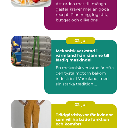
Att ordna mat till många
gäster kräver mer än goda
recept. Planering, logistik,
budget och olika öns...
02. jul
Mekanisk verkstad i
värmland från råämne till
färdig maskindel
En mekanisk verkstad är ofta
den tysta motorn bakom
industrin. I Värmland, med
sin starka tradition ...
02. jul
Trädgårdsbyxor för kvinnor
som vill ha både funktion
och komfort