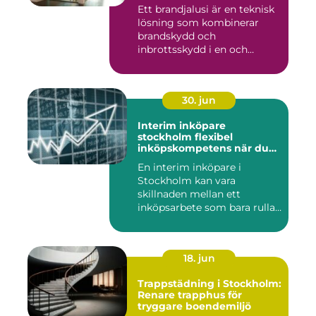
Ett brandjalusi är en teknisk
lösning som kombinerar
brandskydd och
inbrottsskydd i en och
samma pro...
30. jun
Interim inköpare
stockholm flexibel
inköpskompetens när du
behöver den
En interim inköpare i
Stockholm kan vara
skillnaden mellan ett
inköpsarbete som bara rullar
på, och ...
18. jun
Trappstädning i Stockholm:
Renare trapphus för
tryggare boendemiljö