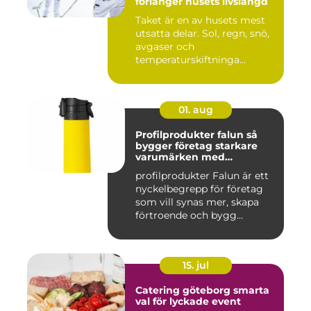
förlänger husets livslängd
Taket är en av husets mest
utsatta delar. Sol, regn, snö,
avgaser och
temperaturskiftninga...
01. aug
Profilprodukter falun så
bygger företag starkare
varumärken med
genomtänkta giveaways
profilprodukter Falun är ett
nyckelbegrepp för företag
som vill synas mer, skapa
förtroende och bygg...
15. jul
Catering göteborg smarta
val för lyckade event