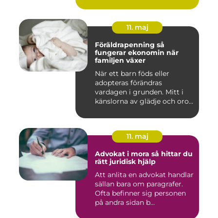
11. maj
Föräldrapenning så
fungerar ekonomin när
familjen växer
När ett barn föds eller
adopteras förändras
vardagen i grunden. Mitt i
känslorna av glädje och oro
b...
11. maj
Advokat i mora så hittar du
rätt juridisk hjälp
Att anlita en advokat handlar
sällan bara om paragrafer.
Ofta befinner sig personen
på andra sidan b...