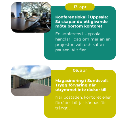
13. apr
Konferenslokal i Uppsala:
Så skapar du ett givande
möte bortom kontoret
En konferens i Uppsala
handlar i dag om mer än en
projektor, wifi och kaffe i
pausen. Allt fler...
06. apr
Magasinering i Sundsvall:
Trygg förvaring när
utrymmet inte räcker till
När bostaden, kontoret eller
förrådet börjar kännas för
trångt ...