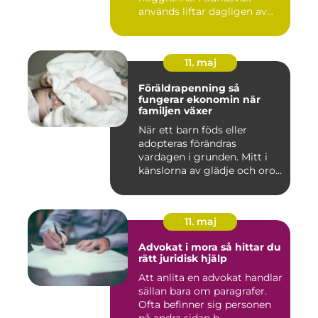
används liftar dagligen av...
11. maj
Föräldrapenning så
fungerar ekonomin när
familjen växer
När ett barn föds eller
adopteras förändras
vardagen i grunden. Mitt i
känslorna av glädje och oro
b...
11. maj
Advokat i mora så hittar du
rätt juridisk hjälp
Att anlita en advokat handlar
sällan bara om paragrafer.
Ofta befinner sig personen