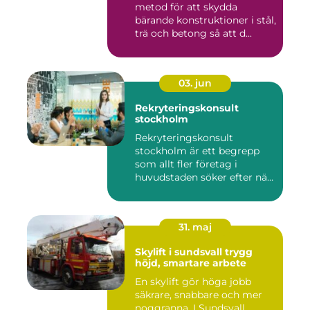
metod för att skydda
bärande konstruktioner i stål,
trä och betong så att d...
03. jun
Rekryteringskonsult
stockholm
Rekryteringskonsult
stockholm är ett begrepp
som allt fler företag i
huvudstaden söker efter när
kam...
31. maj
Skylift i sundsvall trygg
höjd, smartare arbete
En skylift gör höga jobb
säkrare, snabbare och mer
noggranna. I Sundsvall