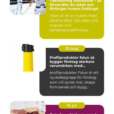
Takmålning Stockholm – så
förvandlar du taket och
förlänger husets livslängd
Taket är en av husets mest
utsatta delar. Sol, regn, snö,
avgaser och
temperaturskiftninga...
01. aug
Profilprodukter falun så
bygger företag starkare
varumärken med
genomtänkta giveaways
profilprodukter Falun är ett
nyckelbegrepp för företag
som vill synas mer, skapa
förtroende och bygg...
15. jul