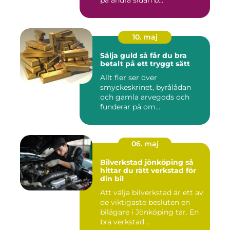
på andra sidan b...
10. maj
Sälja guld så får du bra
betalt på ett tryggt sätt
Allt fler ser över
smyckeskrinet, byrålådan
och gamla arvegods och
funderar på om
värdesakerna går a...
06. maj
Bilverkstad jönköping så
hittar du rätt verkstad för
din bil
Att välja bilverkstad är ett av
de viktigaste besluten en
bilägare i Jönköping tar. En
bra verkstad ...