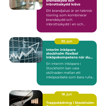
brandskydd och
inbrottsskydd krävs
Ett brandjalusi är en teknisk
lösning som kombinerar
brandskydd och
inbrottsskydd i en och
samma pro...
30. jun
Interim inköpare
stockholm flexibel
inköpskompetens när du
behöver den
En interim inköpare i
Stockholm kan vara
skillnaden mellan ett
inköpsarbete som bara rullar
på, och ...
18. jun
Trappstädning i Stockholm: