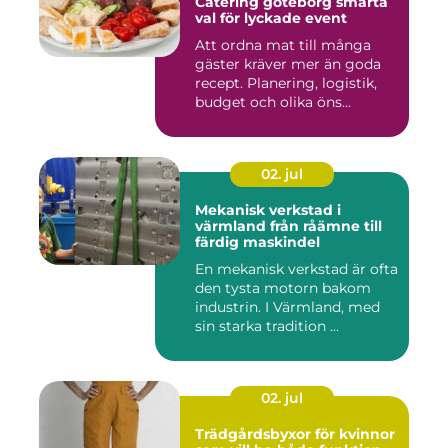
Catering göteborg smarta
val för lyckade event
Att ordna mat till många
gäster kräver mer än goda
recept. Planering, logistik,
budget och olika öns...
02. jul
Mekanisk verkstad i
värmland från råämne till
färdig maskindel
En mekanisk verkstad är ofta
den tysta motorn bakom
industrin. I Värmland, med
sin starka tradition ...
02. jul
Trädgårdsbyxor för kvinnor