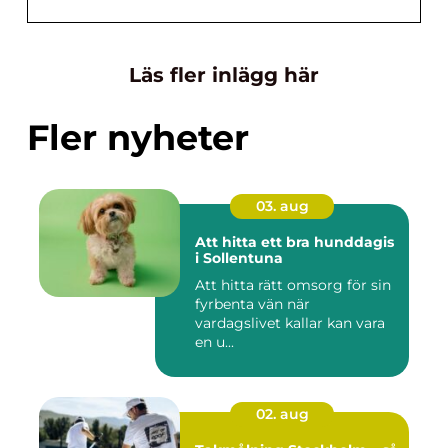
Läs fler inlägg här
Fler nyheter
03. aug
Att hitta ett bra hunddagis
i Sollentuna
Att hitta rätt omsorg för sin
fyrbenta vän när
vardagslivet kallar kan vara
en u...
02. aug