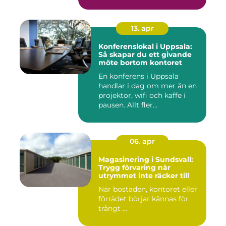
13. apr
Konferenslokal i Uppsala:
Så skapar du ett givande
möte bortom kontoret
En konferens i Uppsala
handlar i dag om mer än en
projektor, wifi och kaffe i
pausen. Allt fler...
06. apr
Magasinering i Sundsvall:
Trygg förvaring när
utrymmet inte räcker till
När bostaden, kontoret eller
förrådet börjar kännas för
trångt ...