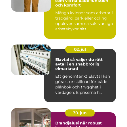
som vill ha både funktion
och komfort
Många kvinnor som arbetar i
trädgård, park eller odling
upplever samma sak: vanliga
arbetsbyxor sitt...
02. jul
Elavtal så väljer du rätt
avtal i en snabbrörlig
elmarknad
Ett genomtänkt Elavtal kan
göra stor skillnad för både
plånbok och trygghet i
vardagen. Elpriserna h...
30. jun
Brandjalusi när robust