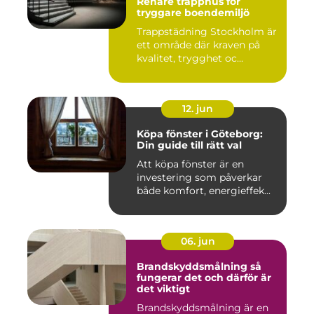
Renare trapphus för
tryggare boendemiljö
Trappstädning Stockholm är
ett område där kraven på
kvalitet, trygghet oc...
12. jun
Köpa fönster i Göteborg:
Din guide till rätt val
Att köpa fönster är en
investering som påverkar
både komfort, energieffek...
06. jun
Brandskyddsmålning så
fungerar det och därför är
det viktigt
Brandskyddsmålning är en