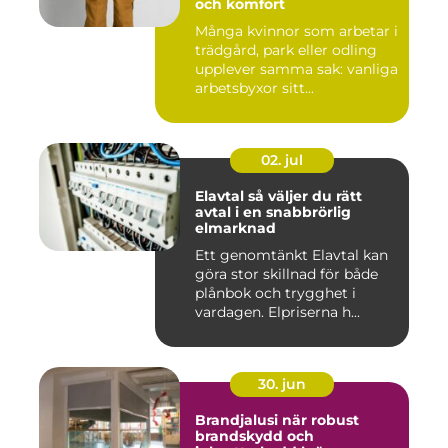
och komfort
Många kvinnor som arbetar i
trädgård, park eller odling
upplever samma sak: vanliga
arbetsbyxor sitt...
02. jul
Elavtal så väljer du rätt
avtal i en snabbrörlig
elmarknad
Ett genomtänkt Elavtal kan
göra stor skillnad för både
plånbok och trygghet i
vardagen. Elpriserna h...
30. jun
Brandjalusi när robust
brandskydd och