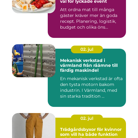
val för lyckade event
Att ordna mat till många
gäster kräver mer än goda
recept. Planering, logistik,
budget och olika öns...
02. jul
Mekanisk verkstad i
värmland från råämne till
färdig maskindel
En mekanisk verkstad är ofta
den tysta motorn bakom
industrin. I Värmland, med
sin starka tradition ...
02. jul
Trädgårdsbyxor för kvinnor
som vill ha både funktion