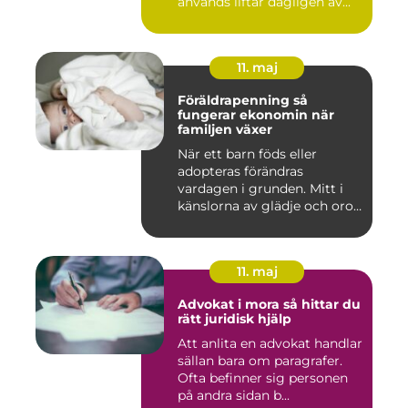
används liftar dagligen av...
11. maj
Föräldrapenning så
fungerar ekonomin när
familjen växer
När ett barn föds eller
adopteras förändras
vardagen i grunden. Mitt i
känslorna av glädje och oro
b...
11. maj
Advokat i mora så hittar du
rätt juridisk hjälp
Att anlita en advokat handlar
sällan bara om paragrafer.
Ofta befinner sig personen
på andra sidan b...