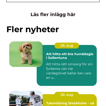
Läs fler inlägg här
Fler nyheter
03. aug
Att hitta ett bra hunddagis
i Sollentuna
Att hitta rätt omsorg för sin
fyrbenta vän när
vardagslivet kallar kan vara
en u...
02. aug
Takmålning Stockholm – så