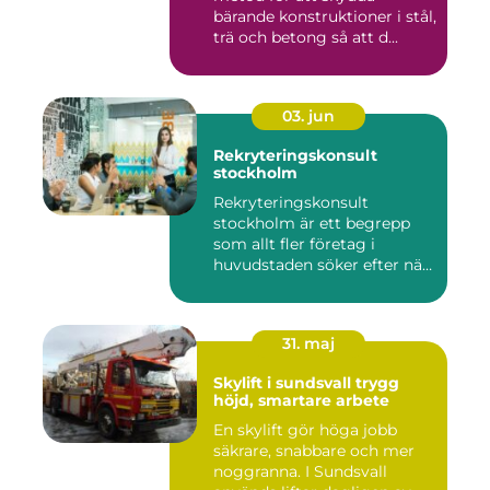
bärande konstruktioner i stål,
trä och betong så att d...
03. jun
Rekryteringskonsult
stockholm
Rekryteringskonsult
stockholm är ett begrepp
som allt fler företag i
huvudstaden söker efter när
kam...
31. maj
Skylift i sundsvall trygg
höjd, smartare arbete
En skylift gör höga jobb
säkrare, snabbare och mer
noggranna. I Sundsvall