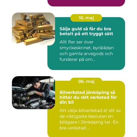
10. maj
Sälja guld så får du bra
betalt på ett tryggt sätt
Allt fler ser över
smyckeskrinet, byrålådan
och gamla arvegods och
funderar på om
värdesakerna går a...
06. maj
Bilverkstad jönköping så
hittar du rätt verkstad för
din bil
Att välja bilverkstad är ett av
de viktigaste besluten en
bilägare i Jönköping tar. En
bra verkstad ...