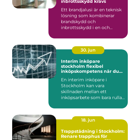
inbrottsskydd krävs
Ett brandjalusi är en teknisk
lösning som kombinerar
brandskydd och
inbrottsskydd i en och
samma pro...
30. jun
Interim inköpare
stockholm flexibel
inköpskompetens när du
behöver den
En interim inköpare i
Stockholm kan vara
skillnaden mellan ett
inköpsarbete som bara rullar
på, och ...
18. jun
Trappstädning i Stockholm:
Renare trapphus för