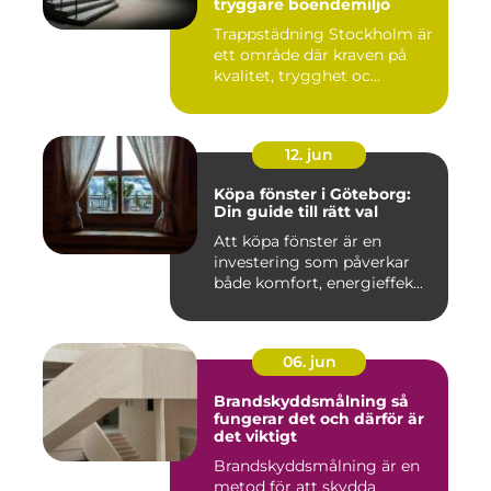
tryggare boendemiljö
Trappstädning Stockholm är
ett område där kraven på
kvalitet, trygghet oc...
12. jun
Köpa fönster i Göteborg:
Din guide till rätt val
Att köpa fönster är en
investering som påverkar
både komfort, energieffek...
06. jun
Brandskyddsmålning så
fungerar det och därför är
det viktigt
Brandskyddsmålning är en
metod för att skydda