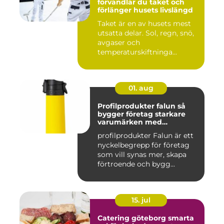
förvandlar du taket och
förlänger husets livslängd
Taket är en av husets mest
utsatta delar. Sol, regn, snö,
avgaser och
temperaturskiftninga...
01. aug
Profilprodukter falun så
bygger företag starkare
varumärken med
genomtänkta giveaways
profilprodukter Falun är ett
nyckelbegrepp för företag
som vill synas mer, skapa
förtroende och bygg...
15. jul
Catering göteborg smarta