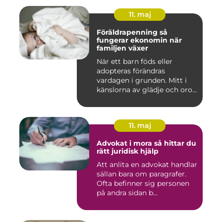
11. maj
Föräldrapenning så
fungerar ekonomin när
familjen växer
När ett barn föds eller
adopteras förändras
vardagen i grunden. Mitt i
känslorna av glädje och oro
b...
11. maj
Advokat i mora så hittar du
rätt juridisk hjälp
Att anlita en advokat handlar
sällan bara om paragrafer.
Ofta befinner sig personen
på andra sidan b...