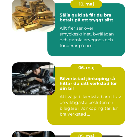
10. maj
Sälja guld så får du bra
betalt på ett tryggt sätt
Allt fler ser över
smyckeskrinet, byrålådan
och gamla arvegods och
funderar på om
värdesakerna går a...
06. maj
Bilverkstad jönköping så
hittar du rätt verkstad för
din bil
Att välja bilverkstad är ett av
de viktigaste besluten en
bilägare i Jönköping tar. En
bra verkstad ...
05. maj