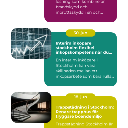
lösning som kombinerar
brandskydd och
inbrottsskydd i en och
samma pro...
30. jun
Interim inköpare
stockholm flexibel
inköpskompetens när du
behöver den
En interim inköpare i
Stockholm kan vara
skillnaden mellan ett
inköpsarbete som bara rullar
på, och ...
18. jun
Trappstädning i Stockholm:
Renare trapphus för
tryggare boendemiljö
Trappstädning Stockholm är