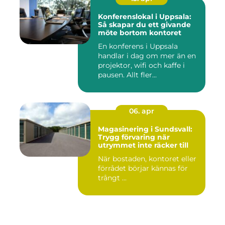
Konferenslokal i Uppsala:
Så skapar du ett givande
möte bortom kontoret
En konferens i Uppsala
handlar i dag om mer än en
projektor, wifi och kaffe i
pausen. Allt fler...
06. apr
Magasinering i Sundsvall:
Trygg förvaring när
utrymmet inte räcker till
När bostaden, kontoret eller
förrådet börjar kännas för
trångt ...