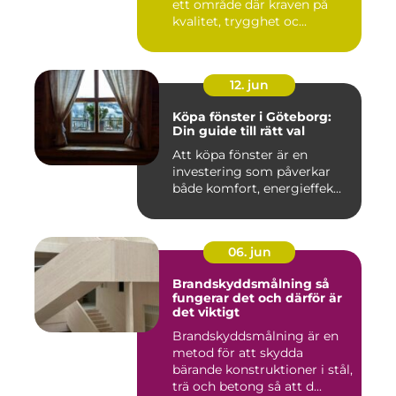
ett område där kraven på
kvalitet, trygghet oc...
12. jun
Köpa fönster i Göteborg:
Din guide till rätt val
Att köpa fönster är en
investering som påverkar
både komfort, energieffek...
06. jun
Brandskyddsmålning så
fungerar det och därför är
det viktigt
Brandskyddsmålning är en
metod för att skydda
bärande konstruktioner i stål,
trä och betong så att d...