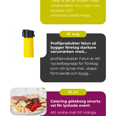
Taket är en av husets mest
utsatta delar. Sol, regn, snö,
avgaser och
temperaturskiftninga...
01. aug
Profilprodukter falun så
bygger företag starkare
varumärken med
genomtänkta giveaways
profilprodukter Falun är ett
nyckelbegrepp för företag
som vill synas mer, skapa
förtroende och bygg...
15. jul
Catering göteborg smarta
val för lyckade event
Att ordna mat till många