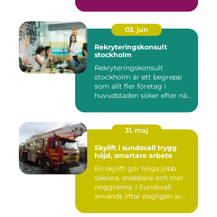
03. jun
Rekryteringskonsult
stockholm
Rekryteringskonsult
stockholm är ett begrepp
som allt fler företag i
huvudstaden söker efter när
kam...
31. maj
Skylift i sundsvall trygg
höjd, smartare arbete
En skylift gör höga jobb
säkrare, snabbare och mer
noggranna. I Sundsvall
används liftar dagligen av...