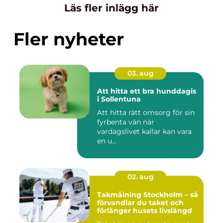
Läs fler inlägg här
Fler nyheter
03. aug
Att hitta ett bra hunddagis
i Sollentuna
Att hitta rätt omsorg för sin
fyrbenta vän när
vardagslivet kallar kan vara
en u...
02. aug
Takmålning Stockholm – så
förvandlar du taket och
förlänger husets livslängd