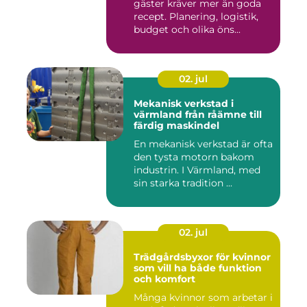
gäster kräver mer än goda
recept. Planering, logistik,
budget och olika öns...
02. jul
Mekanisk verkstad i
värmland från råämne till
färdig maskindel
En mekanisk verkstad är ofta
den tysta motorn bakom
industrin. I Värmland, med
sin starka tradition ...
02. jul
Trädgårdsbyxor för kvinnor
som vill ha både funktion
och komfort
Många kvinnor som arbetar i