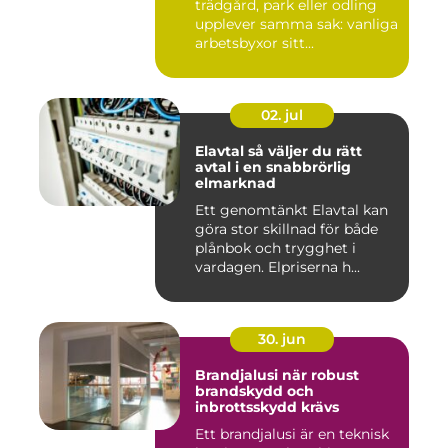
trädgård, park eller odling
upplever samma sak: vanliga
arbetsbyxor sitt...
02. jul
Elavtal så väljer du rätt
avtal i en snabbrörlig
elmarknad
Ett genomtänkt Elavtal kan
göra stor skillnad för både
plånbok och trygghet i
vardagen. Elpriserna h...
30. jun
Brandjalusi när robust
brandskydd och
inbrottsskydd krävs
Ett brandjalusi är en teknisk