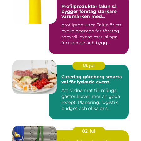
Profilprodukter falun så
bygger företag starkare
varumärken med
genomtänkta giveaways
profilprodukter Falun är ett
nyckelbegrepp för företag
som vill synas mer, skapa
förtroende och bygg...
15. jul
Catering göteborg smarta
val för lyckade event
Att ordna mat till många
gäster kräver mer än goda
recept. Planering, logistik,
budget och olika öns...
02. jul