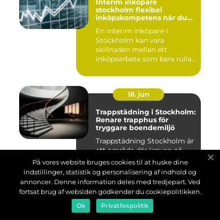
Interim inköpare
stockholm flexibel
inköpskompetens när du
behöver den
En interim inköpare i
Stockholm kan vara
skillnaden mellan ett
inköpsarbete som bara rullar
på, och ...
18. jun
Trappstädning i Stockholm:
Renare trapphus för
tryggare boendemiljö
Trappstädning Stockholm är
ett område där kraven på
kvalitet, trygghet oc...
På vores website bruges cookies til at huske dine
indstillinger, statistik og personalisering af indhold og
annoncer. Denne information deles med tredjepart. Ved
fortsat brug af websiden godkender du cookiepolitikken.
12. jun
Ok
Privatlivspolitik
Köpa fönster i Göteborg: