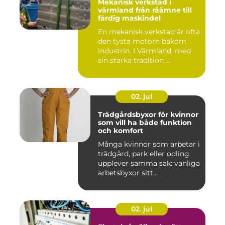
Mekanisk verkstad i
värmland från råämne till
färdig maskindel
En mekanisk verkstad är ofta
den tysta motorn bakom
industrin. I Värmland, med
sin starka tradition ...
02. jul
Trädgårdsbyxor för kvinnor
som vill ha både funktion
och komfort
Många kvinnor som arbetar i
trädgård, park eller odling
upplever samma sak: vanliga
arbetsbyxor sitt...
02. jul