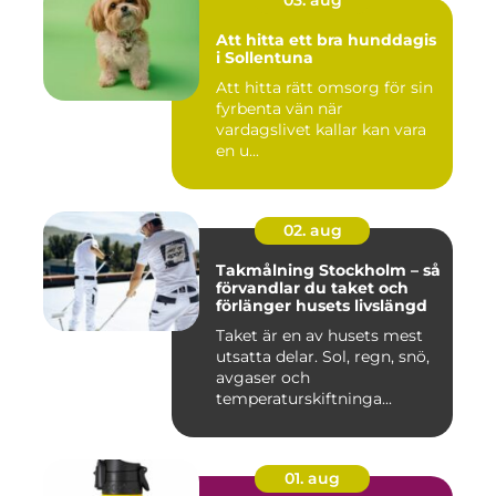
03. aug
Att hitta ett bra hunddagis
i Sollentuna
Att hitta rätt omsorg för sin
fyrbenta vän när
vardagslivet kallar kan vara
en u...
02. aug
Takmålning Stockholm – så
förvandlar du taket och
förlänger husets livslängd
Taket är en av husets mest
utsatta delar. Sol, regn, snö,
avgaser och
temperaturskiftninga...
01. aug