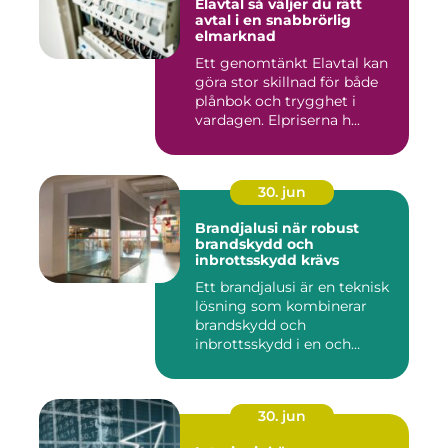
Elavtal så väljer du rätt
avtal i en snabbrörlig
elmarknad
Ett genomtänkt Elavtal kan
göra stor skillnad för både
plånbok och trygghet i
vardagen. Elpriserna h...
30. jun
Brandjalusi när robust
brandskydd och
inbrottsskydd krävs
Ett brandjalusi är en teknisk
lösning som kombinerar
brandskydd och
inbrottsskydd i en och
samma pro...
30. jun