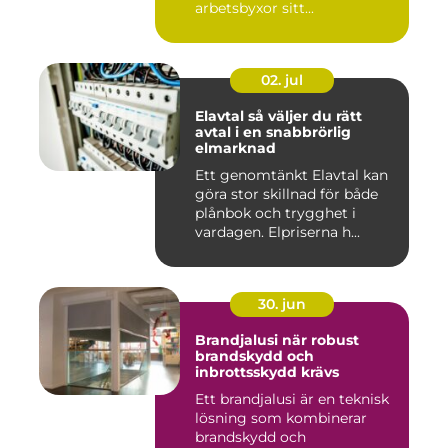
arbetsbyxor sitt...
02. jul
Elavtal så väljer du rätt
avtal i en snabbrörlig
elmarknad
Ett genomtänkt Elavtal kan
göra stor skillnad för både
plånbok och trygghet i
vardagen. Elpriserna h...
30. jun
Brandjalusi när robust
brandskydd och
inbrottsskydd krävs
Ett brandjalusi är en teknisk
lösning som kombinerar
brandskydd och