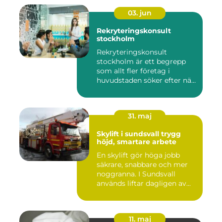
03. jun
Rekryteringskonsult
stockholm
Rekryteringskonsult
stockholm är ett begrepp
som allt fler företag i
huvudstaden söker efter när
kam...
31. maj
Skylift i sundsvall trygg
höjd, smartare arbete
En skylift gör höga jobb
säkrare, snabbare och mer
noggranna. I Sundsvall
används liftar dagligen av...
11. maj