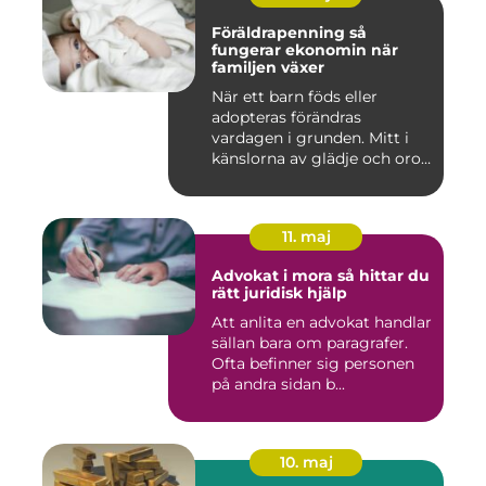
Föräldrapenning så
fungerar ekonomin när
familjen växer
När ett barn föds eller
adopteras förändras
vardagen i grunden. Mitt i
känslorna av glädje och oro
b...
11. maj
Advokat i mora så hittar du
rätt juridisk hjälp
Att anlita en advokat handlar
sällan bara om paragrafer.
Ofta befinner sig personen
på andra sidan b...
10. maj