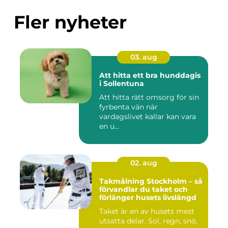
Fler nyheter
03. aug
Att hitta ett bra hunddagis
i Sollentuna
Att hitta rätt omsorg för sin
fyrbenta vän när
vardagslivet kallar kan vara
en u...
02. aug
Takmålning Stockholm – så
förvandlar du taket och
förlänger husets livslängd
Taket är en av husets mest
utsatta delar. Sol, regn, snö,