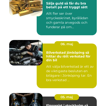
Sälja guld så får du bra
betalt på ett tryggt sätt
Allt fler ser över
smyckeskrinet, byrålådan
och gamla arvegods och
funderar på om
värdesakerna går a...
06. maj
Bilverkstad jönköping så
hittar du rätt verkstad för
din bil
Att välja bilverkstad är ett av
de viktigaste besluten en
bilägare i Jönköping tar. En
bra verkstad ...
05. maj
Elgrossist i stockholm så