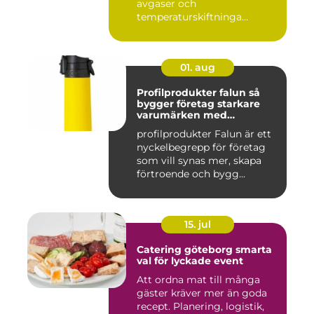
avgaser och
temperaturskiftninga...
01. aug
Profilprodukter falun så
bygger företag starkare
varumärken med
genomtänkta giveaways
profilprodukter Falun är ett
nyckelbegrepp för företag
som vill synas mer, skapa
förtroende och bygg...
15. jul
Catering göteborg smarta
val för lyckade event
Att ordna mat till många
gäster kräver mer än goda
recept. Planering, logistik,