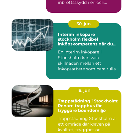
inbrottsskydd i en och
samma pro...
30. jun
Interim inköpare
stockholm flexibel
inköpskompetens när du
behöver den
En interim inköpare i
Stockholm kan vara
skillnaden mellan ett
inköpsarbete som bara rullar
på, och ...
18. jun
Trappstädning i Stockholm:
Renare trapphus för
tryggare boendemiljö
Trappstädning Stockholm är
ett område där kraven på
kvalitet, trygghet oc...