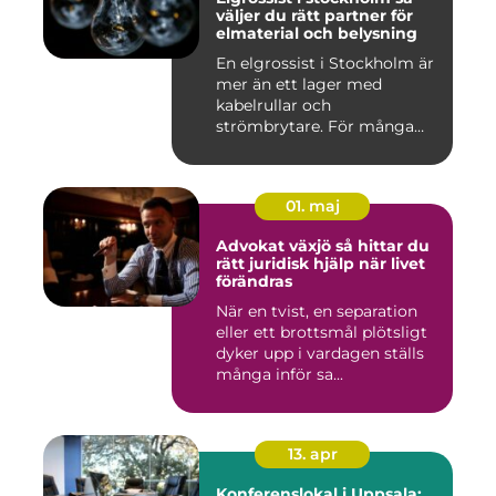
väljer du rätt partner för
elmaterial och belysning
En elgrossist i Stockholm är
mer än ett lager med
kabelrullar och
strömbrytare. För många
installatö...
01. maj
Advokat växjö så hittar du
rätt juridisk hjälp när livet
förändras
När en tvist, en separation
eller ett brottsmål plötsligt
dyker upp i vardagen ställs
många inför sa...
13. apr
Konferenslokal i Uppsala: