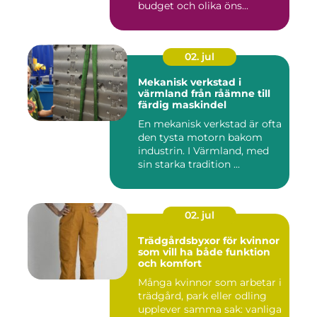
budget och olika öns...
02. jul
Mekanisk verkstad i
värmland från råämne till
färdig maskindel
En mekanisk verkstad är ofta
den tysta motorn bakom
industrin. I Värmland, med
sin starka tradition ...
02. jul
Trädgårdsbyxor för kvinnor
som vill ha både funktion
och komfort
Många kvinnor som arbetar i
trädgård, park eller odling
upplever samma sak: vanliga