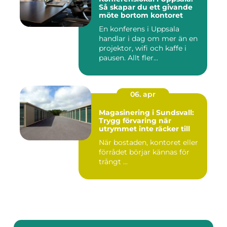
Så skapar du ett givande
möte bortom kontoret
En konferens i Uppsala
handlar i dag om mer än en
projektor, wifi och kaffe i
pausen. Allt fler...
06. apr
Magasinering i Sundsvall:
Trygg förvaring när
utrymmet inte räcker till
När bostaden, kontoret eller
förrådet börjar kännas för
trångt ...