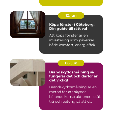
12. jun
Köpa fönster i Göteborg:
Din guide till rätt val
Att köpa fönster är en
investering som påverkar
både komfort, energieffek...
06. jun
Brandskyddsmålning så
fungerar det och därför är
det viktigt
Brandskyddsmålning är en
metod för att skydda
bärande konstruktioner i stål,
trä och betong så att d...