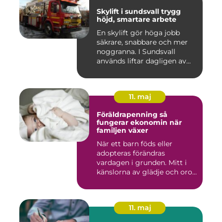
Skylift i sundsvall trygg
höjd, smartare arbete
En skylift gör höga jobb
säkrare, snabbare och mer
noggranna. I Sundsvall
används liftar dagligen av...
11. maj
Föräldrapenning så
fungerar ekonomin när
familjen växer
När ett barn föds eller
adopteras förändras
vardagen i grunden. Mitt i
känslorna av glädje och oro
b...
11. maj