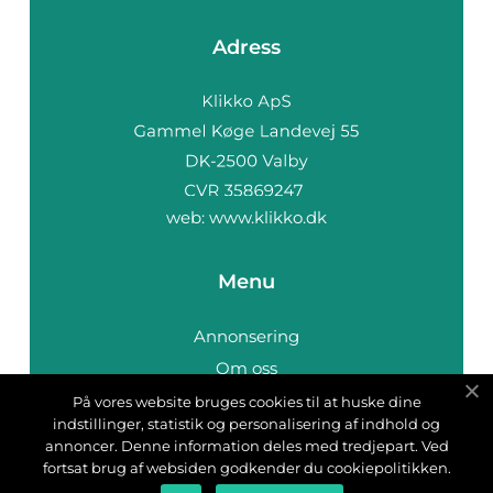
Adress
web:
www.klikko.dk
Menu
Annonsering
Om oss
Cookies
På vores website bruges cookies til at huske dine
indstillinger, statistik og personalisering af indhold og
Kontakta oss
annoncer. Denne information deles med tredjepart. Ved
Sitemap
fortsat brug af websiden godkender du cookiepolitikken.