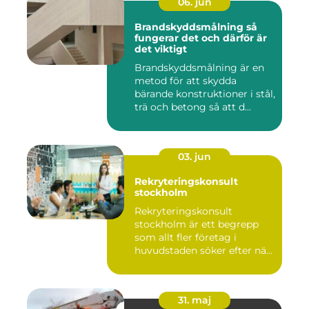
06. jun
Brandskyddsmålning så
fungerar det och därför är
det viktigt
Brandskyddsmålning är en
metod för att skydda
bärande konstruktioner i stål,
trä och betong så att d...
03. jun
Rekryteringskonsult
stockholm
Rekryteringskonsult
stockholm är ett begrepp
som allt fler företag i
huvudstaden söker efter när
kam...
31. maj