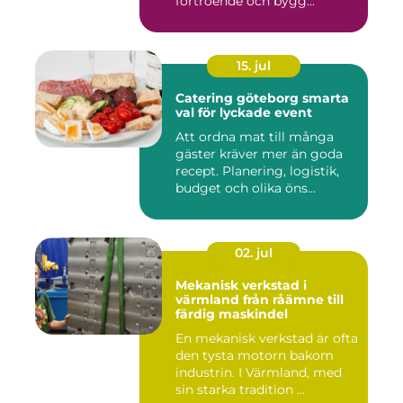
förtroende och bygg...
15. jul
Catering göteborg smarta
val för lyckade event
Att ordna mat till många
gäster kräver mer än goda
recept. Planering, logistik,
budget och olika öns...
02. jul
Mekanisk verkstad i
värmland från råämne till
färdig maskindel
En mekanisk verkstad är ofta
den tysta motorn bakom
industrin. I Värmland, med
sin starka tradition ...