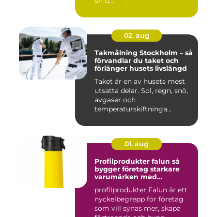
en u...
02. aug
Takmålning Stockholm – så
förvandlar du taket och
förlänger husets livslängd
Taket är en av husets mest
utsatta delar. Sol, regn, snö,
avgaser och
temperaturskiftninga...
01. aug
Profilprodukter falun så
bygger företag starkare
varumärken med
genomtänkta giveaways
profilprodukter Falun är ett
nyckelbegrepp för företag
som vill synas mer, skapa