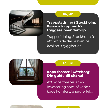
på, och ...
18. jun
Trappstädning i Stockholm:
Renare trapphus för
tryggare boendemiljö
Trappstädning Stockholm är
ett område där kraven på
kvalitet, trygghet oc...
12. jun
Köpa fönster i Göteborg:
Din guide till rätt val
Att köpa fönster är en
investering som påverkar
både komfort, energieffek...