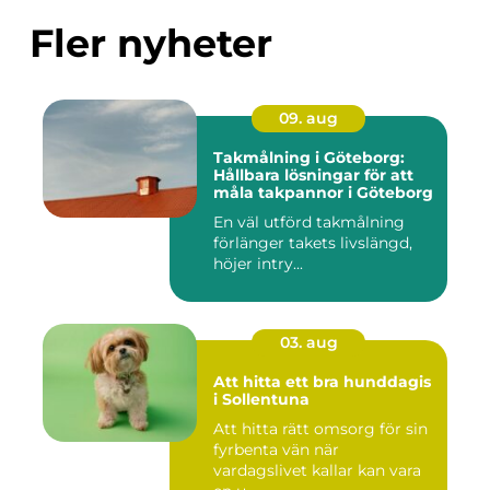
Fler nyheter
09. aug
Takmålning i Göteborg:
Hållbara lösningar för att
måla takpannor i Göteborg
En väl utförd takmålning
förlänger takets livslängd,
höjer intry...
03. aug
Att hitta ett bra hunddagis
i Sollentuna
Att hitta rätt omsorg för sin
fyrbenta vän när
vardagslivet kallar kan vara