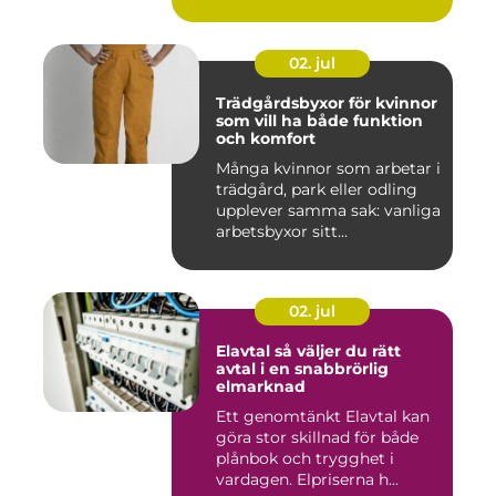
02. jul
Trädgårdsbyxor för kvinnor
som vill ha både funktion
och komfort
Många kvinnor som arbetar i
trädgård, park eller odling
upplever samma sak: vanliga
arbetsbyxor sitt...
02. jul
Elavtal så väljer du rätt
avtal i en snabbrörlig
elmarknad
Ett genomtänkt Elavtal kan
göra stor skillnad för både
plånbok och trygghet i
vardagen. Elpriserna h...