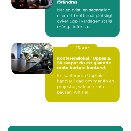
förändras
När en tvist, en separation
eller ett brottsmål plötsligt
dyker upp i vardagen ställs
många inför sa...
13. apr
Konferenslokal i Uppsala:
Så skapar du ett givande
möte bortom kontoret
En konferens i Uppsala
handlar i dag om mer än en
projektor, wifi och kaffe i
pausen. Allt fler...