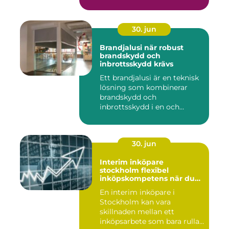
30. jun
Brandjalusi när robust
brandskydd och
inbrottsskydd krävs
Ett brandjalusi är en teknisk
lösning som kombinerar
brandskydd och
inbrottsskydd i en och
samma pro...
30. jun
Interim inköpare
stockholm flexibel
inköpskompetens när du
behöver den
En interim inköpare i
Stockholm kan vara
skillnaden mellan ett
inköpsarbete som bara rullar