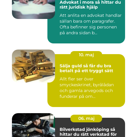
Advokat i mora så hittar du
rätt juridisk hjälp
Att anlita en advokat handlar
sällan bara om paragrafer.
Ofta befinner sig personen
på andra sidan b...
10. maj
Sälja guld så får du bra
betalt på ett tryggt sätt
Allt fler ser över
smyckeskrinet, byrålådan
och gamla arvegods och
funderar på om
värdesakerna går a...
06. maj
Bilverkstad jönköping så
hittar du rätt verkstad för