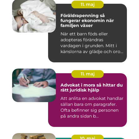
11. maj
Föräldrapenning så
fungerar ekonomin när
familjen växer
När ett barn föds eller
adopteras förändras
vardagen i grunden. Mitt i
känslorna av glädje och oro
b...
11. maj
Advokat i mora så hittar du
rätt juridisk hjälp
Att anlita en advokat handlar
sällan bara om paragrafer.
Ofta befinner sig personen
på andra sidan b...
10. maj