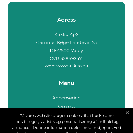
Adress
web:
www.klikko.dk
Menu
Annonsering
Om oss
Cookies
På vores website bruges cookies til at huske dine
indstillinger, statistik og personalisering af indhold og
Kontakta oss
annoncer. Denne information deles med tredjepart. Ved
Sitemap