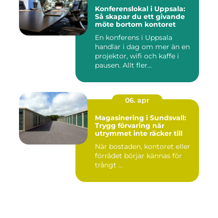
Konferenslokal i Uppsala:
Så skapar du ett givande
möte bortom kontoret
En konferens i Uppsala
handlar i dag om mer än en
projektor, wifi och kaffe i
pausen. Allt fler...
06. apr
Magasinering i Sundsvall:
Trygg förvaring när
utrymmet inte räcker till
När bostaden, kontoret eller
förrådet börjar kännas för
trångt ...