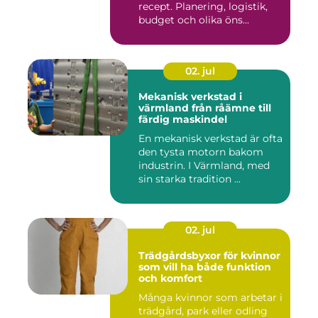
recept. Planering, logistik,
budget och olika öns...
02. jul
Mekanisk verkstad i
värmland från råämne till
färdig maskindel
En mekanisk verkstad är ofta
den tysta motorn bakom
industrin. I Värmland, med
sin starka tradition ...
02. jul
Trädgårdsbyxor för kvinnor
som vill ha både funktion
och komfort
Många kvinnor som arbetar i
trädgård, park eller odling