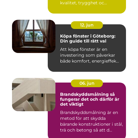
kvalitet, trygghet oc...
12. jun
Köpa fönster i Göteborg:
Din guide till rätt val
Att köpa fönster är en
investering som påverkar
både komfort, energieffek...
06. jun
Brandskyddsmålning så
fungerar det och därför är
det viktigt
Brandskyddsmålning är en
metod för att skydda
bärande konstruktioner i stål,
trä och betong så att d...