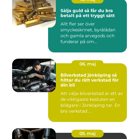
Sälja guld så får du bra
betalt på ett tryggt sätt
Allt fler ser över
smyckeskrinet, byrålådan
och gamla arvegods och
funderar på om
värdesakerna går a...
06. maj
Bilverkstad jönköping så
hittar du rätt verkstad för
din bil
Att välja bilverkstad är ett av
de viktigaste besluten en
bilägare i Jönköping tar. En
bra verkstad ...
05. maj