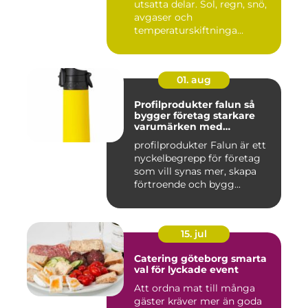
utsatta delar. Sol, regn, snö,
avgaser och
temperaturskiftninga...
01. aug
Profilprodukter falun så
bygger företag starkare
varumärken med
genomtänkta giveaways
profilprodukter Falun är ett
nyckelbegrepp för företag
som vill synas mer, skapa
förtroende och bygg...
15. jul
Catering göteborg smarta
val för lyckade event
Att ordna mat till många
gäster kräver mer än goda