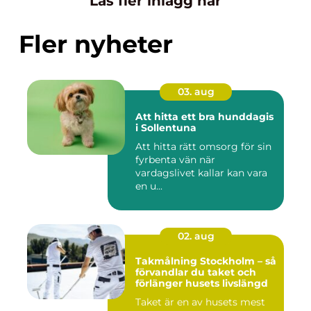
Läs fler inlägg här
Fler nyheter
03. aug
Att hitta ett bra hunddagis
i Sollentuna
Att hitta rätt omsorg för sin
fyrbenta vän när
vardagslivet kallar kan vara
en u...
02. aug
Takmålning Stockholm – så
förvandlar du taket och
förlänger husets livslängd
Taket är en av husets mest