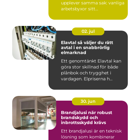
upplever samma sak: vanliga
arbetsbyxor sitt...
02. jul
Elavtal så väljer du rätt
avtal i en snabbrörlig
elmarknad
Ett genomtänkt Elavtal kan
göra stor skillnad för både
plånbok och trygghet i
vardagen. Elpriserna h...
30. jun
Brandjalusi när robust
brandskydd och
inbrottsskydd krävs
Ett brandjalusi är en teknisk
lösning som kombinerar