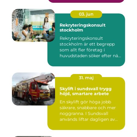
03. jun
Rekryteringskonsult
stockholm
Rekryteringskonsult
stockholm är ett begrepp
som allt fler företag i
huvudstaden söker efter när
kam...
31. maj
Skylift i sundsvall trygg
höjd, smartare arbete
En skylift gör höga jobb
säkrare, snabbare och mer
noggranna. I Sundsvall
används liftar dagligen av...