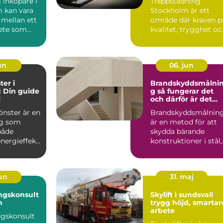
 inköpare i
Trappstädning
boendemiljö
 kan vara
Stockholm är ett
 mellan ett
område där kraven p
ete som
kvalitet, trygghet oc..
på, och ...
un
06. jun
ter i
Brandskyddsmålni
 Din guide
g så fungerar det
l
och därför är det
viktigt
önster är en
Brandskyddsmålnin
ng som
är en metod för att
både
skydda bärande
nergieffek...
konstruktioner i stål,
trä och betong så at
d...
jun
31. maj
ngskonsult
Skylift i sundsvall
m
trygg höjd, smartar
arbete
ngskonsult