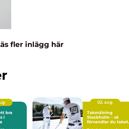
äs fler inlägg här
er
aug
02. aug
ett bra
Takmålning
 i
Stockholm – så
a
förvandlar du taket
och förlänger huset