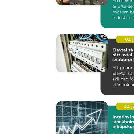
En mekani
är ofta de
motorn b
industrin.
med sin s
tradition ..
02. j
Elavtal så väljer du
rätt avtal 
snabbrörl
elmarkna
Ett geno
Elavtal ka
skillnad f
plånbok o
i vardagen
h...
30. 
Interim i
stockholm flexib
inköpsko
när du b