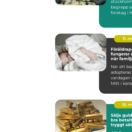
stockholm
begrepp so
företag i
söker efte
11. 
Föräldrape
fungerar
när famil
När ett ba
adopteras
vardagen 
Mitt i kän
glädje och 
10. 
Sälja guld så får 
bra betalt
tryggt sät