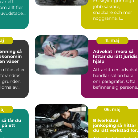
En skylift gör höga
 är ett
jobb säkrare,
m allt fler
snabbare och mer
 huvudstaden
noggranna. I
r när kam...
Sundsvall används
liftar dagligen av...
maj
11. maj
nning så
Advokat i mora så
 ekonomin
hittar du rätt juridi
jen växer
hjälp
rn föds eller
Att anlita en advokat
 förändras
handlar sällan bara
i grunden.
om paragrafer. Ofta
slorna av
befinner sig persone
oro b...
på andra sidan b...
maj
06. maj
du
Bilverkstad
 på ett
jönköping så hittar
t
du rätt verkstad för
din bil