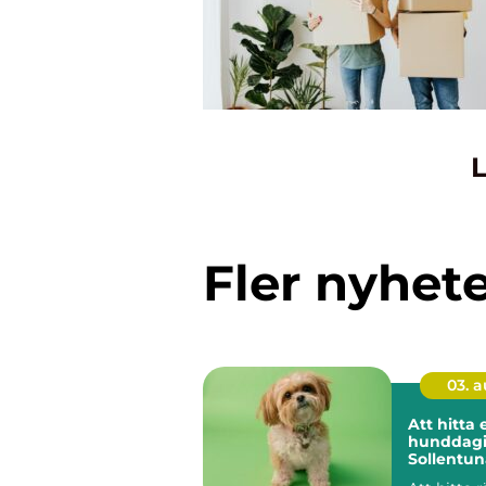
L
Fler nyhet
03. 
Att hitta 
hunddagis
Sollentun