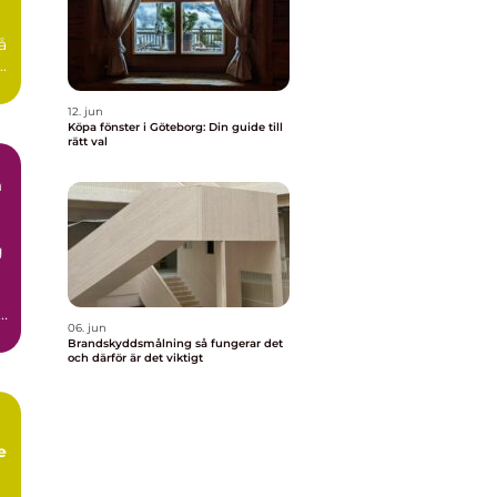
å
.
12. jun
Köpa fönster i Göteborg: Din guide till
rätt val
n
g
06. jun
t
Brandskyddsmålning så fungerar det
och därför är det viktigt
e