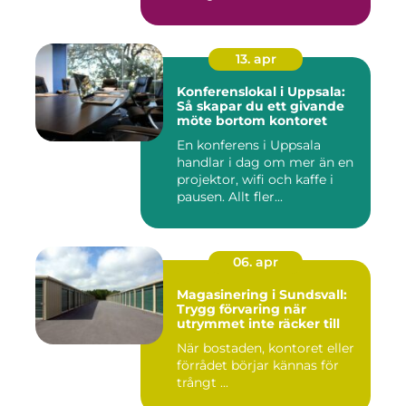
13. apr
Konferenslokal i Uppsala:
Så skapar du ett givande
möte bortom kontoret
En konferens i Uppsala
handlar i dag om mer än en
projektor, wifi och kaffe i
pausen. Allt fler...
06. apr
Magasinering i Sundsvall:
Trygg förvaring när
utrymmet inte räcker till
När bostaden, kontoret eller
förrådet börjar kännas för
trångt ...