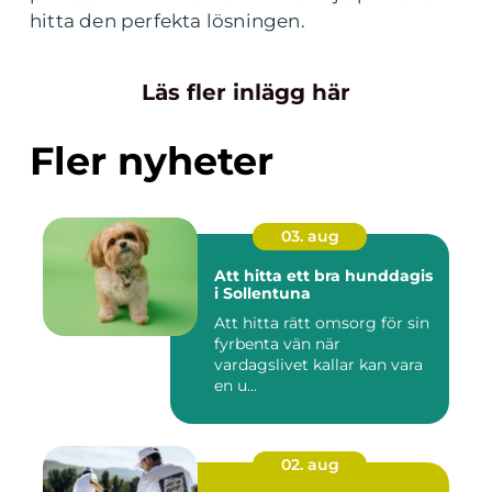
hitta den perfekta lösningen.
Läs fler inlägg här
Fler nyheter
03. aug
Att hitta ett bra hunddagis
i Sollentuna
Att hitta rätt omsorg för sin
fyrbenta vän när
vardagslivet kallar kan vara
en u...
02. aug