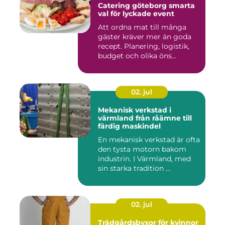
Catering göteborg smarta
val för lyckade event
Att ordna mat till många
gäster kräver mer än goda
recept. Planering, logistik,
budget och olika öns...
02. jul
Mekanisk verkstad i
värmland från råämne till
färdig maskindel
En mekanisk verkstad är ofta
den tysta motorn bakom
industrin. I Värmland, med
sin starka tradition ...
02. jul
Trädgårdsbyxor för kvinnor