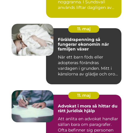
noggranna. I Sundsvall
används liftar dagligen av...
11. maj
Föräldrapenning så
fungerar ekonomin när
familjen växer
När ett barn föds eller
adopteras förändras
vardagen i grunden. Mitt i
känslorna av glädje och oro
b...
11. maj
Advokat i mora så hittar du
rätt juridisk hjälp
Att anlita en advokat handlar
sällan bara om paragrafer.
Ofta befinner sig personen