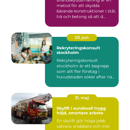
Brandskyddsmålning är en
metod för att skydda
bärande konstruktioner i stål,
trä och betong så att d...
03. jun
Rekryteringskonsult
stockholm
Rekryteringskonsult
stockholm är ett begrepp
som allt fler företag i
huvudstaden söker efter när
kam...
31. maj
Skylift i sundsvall trygg
höjd, smartare arbete
En skylift gör höga jobb
säkrare, snabbare och mer