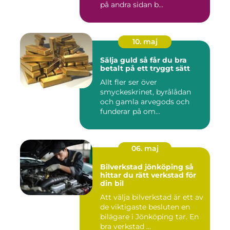
på andra sidan b...
10. maj
Sälja guld så får du bra
betalt på ett tryggt sätt
Allt fler ser över
smyckeskrinet, byrålådan
och gamla arvegods och
funderar på om
värdesakerna går a...
06. maj
Bilverkstad jönköping så
hittar du rätt verkstad för
din bil
Att välja bilverkstad är ett av
de viktigaste besluten en
bilägare i Jönköping tar. En
bra verkstad ...