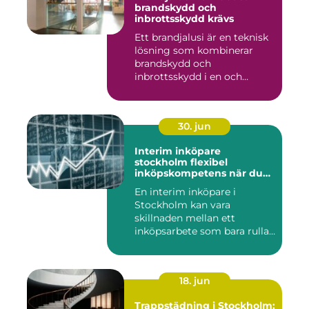
brandskydd och
inbrottsskydd krävs
Ett brandjalusi är en teknisk
lösning som kombinerar
brandskydd och
inbrottsskydd i en och
samma pro...
30. jun
Interim inköpare
stockholm flexibel
inköpskompetens när du
behöver den
En interim inköpare i
Stockholm kan vara
skillnaden mellan ett
inköpsarbete som bara rullar
på, och ...
18. jun
Trappstädning i Stockholm: