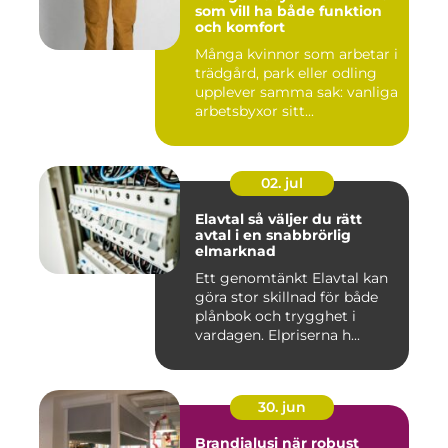
som vill ha både funktion
och komfort
Många kvinnor som arbetar i
trädgård, park eller odling
upplever samma sak: vanliga
arbetsbyxor sitt...
02. jul
Elavtal så väljer du rätt
avtal i en snabbrörlig
elmarknad
Ett genomtänkt Elavtal kan
göra stor skillnad för både
plånbok och trygghet i
vardagen. Elpriserna h...
30. jun
Brandjalusi när robust