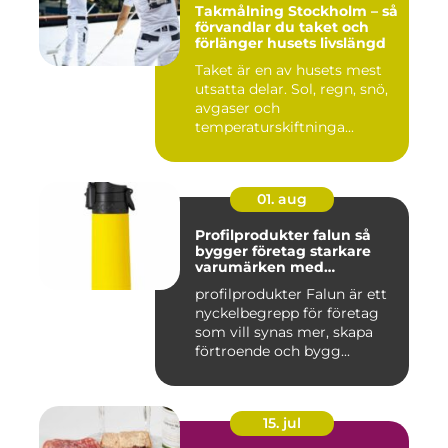
Takmålning Stockholm – så
förvandlar du taket och
förlänger husets livslängd
Taket är en av husets mest
utsatta delar. Sol, regn, snö,
avgaser och
temperaturskiftninga...
01. aug
Profilprodukter falun så
bygger företag starkare
varumärken med
genomtänkta giveaways
profilprodukter Falun är ett
nyckelbegrepp för företag
som vill synas mer, skapa
förtroende och bygg...
15. jul