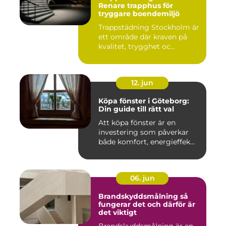
Renare trapphus för
tryggare boendemiljö
Trappstädning Stockholm är
ett område där kraven på
kvalitet, trygghet oc...
12. jun
Köpa fönster i Göteborg:
Din guide till rätt val
Att köpa fönster är en
investering som påverkar
både komfort, energieffek...
06. jun
Brandskyddsmålning så
fungerar det och därför är
det viktigt