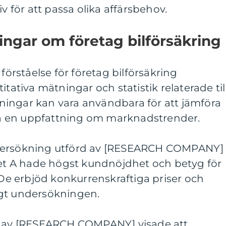
iv för att passa olika affärsbehov.
ingar om företag bilförsäkring
 förståelse för företag bilförsäkring
itativa mätningar och statistik relaterade til
ingar kan vara användbara för att jämföra
 få en uppfattning om marknadstrender.
ndersökning utförd av [RESEARCH COMPANY]
aget A hade högst kundnöjdhet och betyg för
. De erbjöd konkurrenskraftiga priser och
igt undersökningen.
rd av [RESEARCH COMPANY] visade att