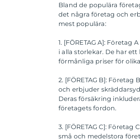
Bland de populära företa
det några företag och erb
mest populära:
1. [FÖRETAG A]: Företag A
i alla storlekar. De har e
förmånliga priser för oli
2. [FÖRETAG B]: Företag B
och erbjuder skräddarsydd
Deras försäkring inklude
företagets fordon.
3. [FÖRETAG C]: Företag C
små och medelstora föret