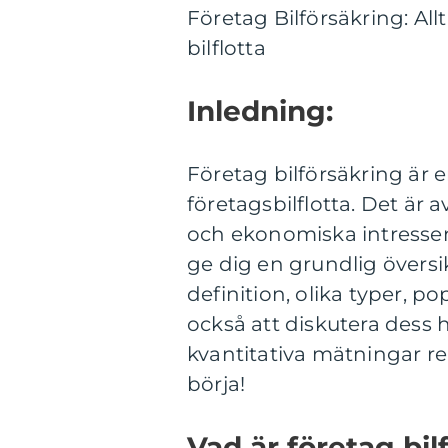
Företag Bilförsäkring: All
bilflotta
Inledning:
Företag bilförsäkring är e
företagsbilflotta. Det är
och ekonomiska intressen
ge dig en grundlig översik
definition, olika typer, po
också att diskutera dess 
kvantitativa mätningar rel
börja!
Vad är företag bil