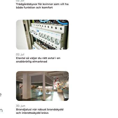
02. jul
Trädgårdsbyxor för kvinnor som vill ha
både funktion och komfort
02. jul
Elavtal så väljer du rätt avtal i en
snabbrörlig elmarknad
e
30. jun
an
Brandjalusi när robust brandskydd
och inbrottsskydd krävs