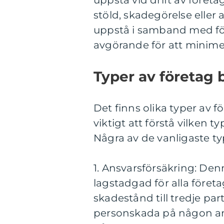
uppstå vid drift av företa
stöld, skadegörelse eller
uppstå i samband med för
avgörande för att minimer
Typer av företag b
Det finns olika typer av fö
viktigt att förstå vilken 
Några av de vanligaste ty
1. Ansvarsförsäkring: Den
lagstadgad för alla föret
skadestånd till tredje par
personskada på någon an