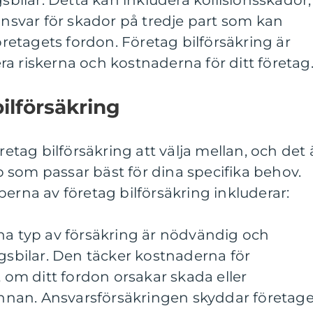
gsbilar. Detta kan inkludera kollisionsskador,
 ansvar för skador på tredje part som kan
etagets fordon. Företag bilförsäkring är
a riskerna och kostnaderna för ditt företag
ilförsäkring
retag bilförsäkring att välja mellan, och det 
typ som passar bäst för dina specifika behov.
perna av företag bilförsäkring inkluderar:
na typ av försäkring är nödvändig och
agsbilar. Den täcker kostnaderna för
t om ditt fordon orsakar skada eller
nan. Ansvarsförsäkringen skyddar företage