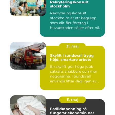
Rekryteringskonsult
stockholm
Rekryteringskonsult
stockholm är ett begrepp
som allt fler företag i
huvudstaden söker efter när
kam...
31. maj
Skylift i sundsvall trygg
höjd, smartare arbete
En skylift gör höga jobb
säkrare, snabbare och mer
noggranna. I Sundsvall
används liftar dagligen av...
11. maj
Föräldrapenning så
fungerar ekonomin när