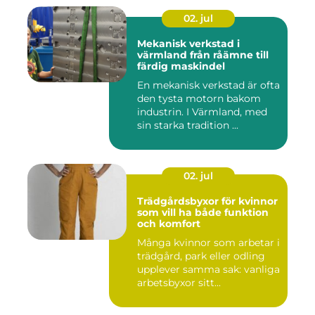
02. jul
Mekanisk verkstad i
värmland från råämne till
färdig maskindel
En mekanisk verkstad är ofta
den tysta motorn bakom
industrin. I Värmland, med
sin starka tradition ...
02. jul
Trädgårdsbyxor för kvinnor
som vill ha både funktion
och komfort
Många kvinnor som arbetar i
trädgård, park eller odling
upplever samma sak: vanliga
arbetsbyxor sitt...