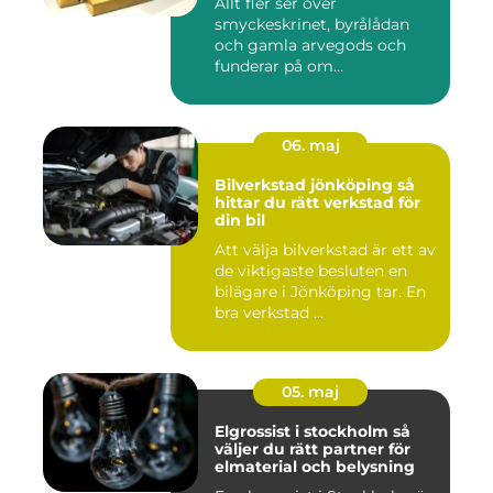
Allt fler ser över
smyckeskrinet, byrålådan
och gamla arvegods och
funderar på om
värdesakerna går a...
06. maj
Bilverkstad jönköping så
hittar du rätt verkstad för
din bil
Att välja bilverkstad är ett av
de viktigaste besluten en
bilägare i Jönköping tar. En
bra verkstad ...
05. maj
Elgrossist i stockholm så
väljer du rätt partner för
elmaterial och belysning