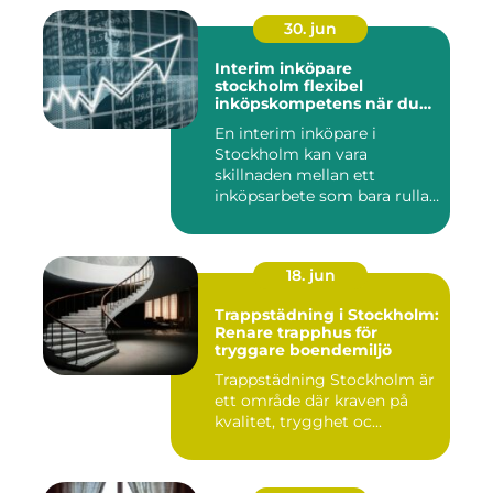
30. jun
Interim inköpare
stockholm flexibel
inköpskompetens när du
behöver den
En interim inköpare i
Stockholm kan vara
skillnaden mellan ett
inköpsarbete som bara rullar
på, och ...
18. jun
Trappstädning i Stockholm:
Renare trapphus för
tryggare boendemiljö
Trappstädning Stockholm är
ett område där kraven på
kvalitet, trygghet oc...