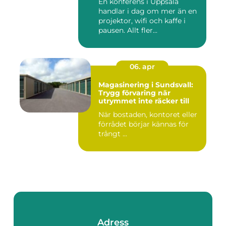
En konferens i Uppsala
handlar i dag om mer än en
projektor, wifi och kaffe i
pausen. Allt fler...
06. apr
Magasinering i Sundsvall:
Trygg förvaring när
utrymmet inte räcker till
När bostaden, kontoret eller
förrådet börjar kännas för
trångt ...
Adress