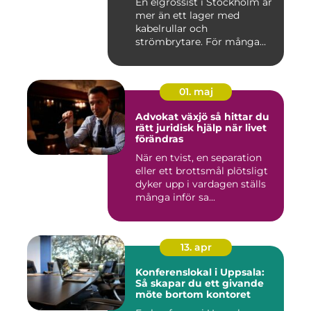
En elgrossist i Stockholm är
mer än ett lager med
kabelrullar och
strömbrytare. För många
installatö...
01. maj
Advokat växjö så hittar du
rätt juridisk hjälp när livet
förändras
När en tvist, en separation
eller ett brottsmål plötsligt
dyker upp i vardagen ställs
många inför sa...
13. apr
Konferenslokal i Uppsala:
Så skapar du ett givande
möte bortom kontoret