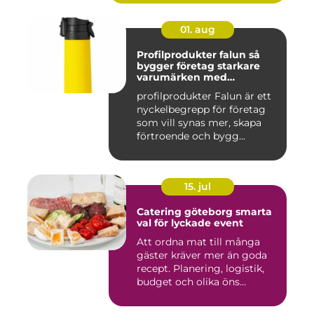
01. aug
Profilprodukter falun så
bygger företag starkare
varumärken med
genomtänkta giveaways
profilprodukter Falun är ett
nyckelbegrepp för företag
som vill synas mer, skapa
förtroende och bygg...
15. jul
Catering göteborg smarta
val för lyckade event
Att ordna mat till många
gäster kräver mer än goda
recept. Planering, logistik,
budget och olika öns...