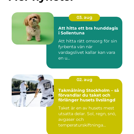
03. aug
Att hitta ett bra hunddagis
i Sollentuna
Att hitta rätt omsorg för sin
fyrbenta vän när
vardagslivet kallar kan vara
en u...
02. aug
Takmålning Stockholm – så
förvandlar du taket och
förlänger husets livslängd
Taket är en av husets mest
utsatta delar. Sol, regn, snö,
avgaser och
temperaturskiftninga...