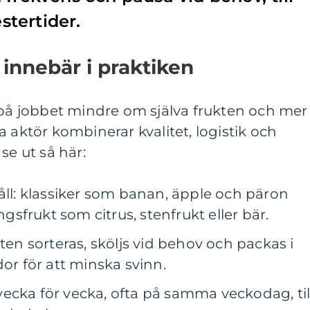
tertider.
 innebär i praktiken
 på jobbet mindre om själva frukten och mer
 aktör kombinerar kvalitet, logistik och
se ut så här:
åll: klassiker som banan, äpple och päron
frukt som citrus, stenfrukt eller bär.
kten sorteras, sköljs vid behov och packas i
dor för att minska svinn.
ecka för vecka, ofta på samma veckodag, til