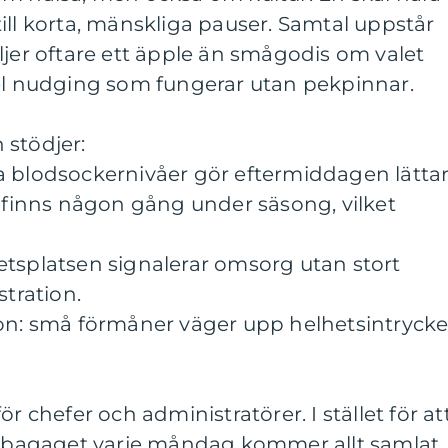
ill korta, mänskliga pauser. Samtal uppstår
ljer oftare ett äpple än smågodis om valet
kel nudging som fungerar utan pekpinnar.
 stödjer:
a blodsockernivåer gör eftermiddagen lättar
t finns någon gång under säsong, vilket
etsplatsen signalerar omsorg utan stort
stration.
ion: små förmåner väger upp helhetsintrycke
r chefer och administratörer. I stället för at
er bagaget varje måndag kommer allt samlat.