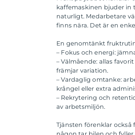
kaffemaskinen bjuder in t
naturligt. Medarbetare vä
finns nära. Det är en en
En genomtänkt fruktrutin
– Fokus och energi: jämn
– Välmående: allas favori
främjar variation.
– Vardaglig omtanke: arb
krångel eller extra admini
– Rekrytering och retent
av arbetsmiljön.
Tjänsten förenklar också fö
någon tar bilen och fyll