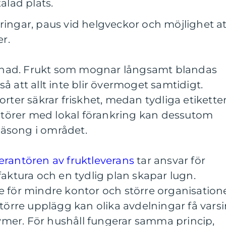
talad plats.
 ändringar, paus vid helgveckor och möjlighet a
er.
illnad. Frukt som mognar långsamt blandas
å att allt inte blir övermoget samtidigt.
rter säkrar friskhet, medan tydliga etikette
antörer med lokal förankring kan dessutom
 säsong i området.
erantören av fruktleverans
tar ansvar för
faktura och en tydlig plan skapar lugn.
e för mindre kontor och större organisation
större upplägg kan olika avdelningar få vars
mer. För hushåll fungerar samma princip,