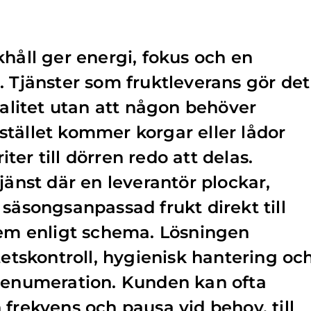
khåll ger energi, fokus och en
. Tjänster som fruktleverans gör det
valitet utan att någon behöver
I stället kommer korgar eller lådor
er till dörren redo att delas.
jänst där en leverantör plockar,
 säsongsanpassad frukt direkt till
hem enligt schema. Lösningen
tetskontroll, hygienisk hantering oc
prenumeration. Kunden kan ofta
 frekvens och pausa vid behov, till