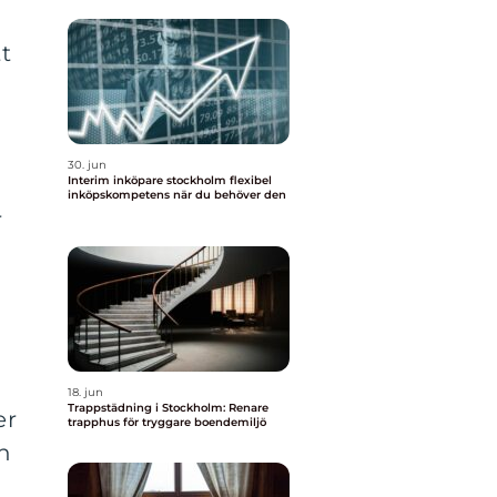
tt
30. jun
Interim inköpare stockholm flexibel
inköpskompetens när du behöver den
r
18. jun
Trappstädning i Stockholm: Renare
er
trapphus för tryggare boendemiljö
in