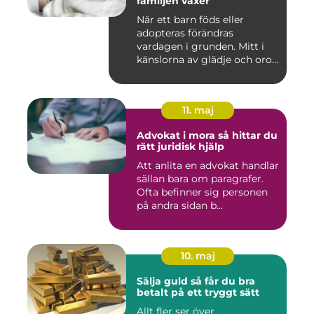
familjen växer
När ett barn föds eller
adopteras förändras
vardagen i grunden. Mitt i
känslorna av glädje och oro
b...
11. maj
Advokat i mora så hittar du
rätt juridisk hjälp
Att anlita en advokat handlar
sällan bara om paragrafer.
Ofta befinner sig personen
på andra sidan b...
10. maj
Sälja guld så får du bra
betalt på ett tryggt sätt
Allt fler ser över