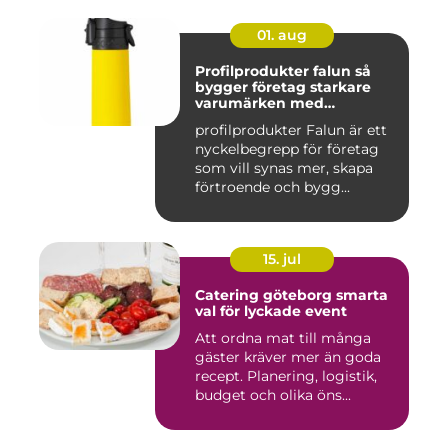
01. aug
Profilprodukter falun så
bygger företag starkare
varumärken med
genomtänkta giveaways
profilprodukter Falun är ett
nyckelbegrepp för företag
som vill synas mer, skapa
förtroende och bygg...
15. jul
Catering göteborg smarta
val för lyckade event
Att ordna mat till många
gäster kräver mer än goda
recept. Planering, logistik,
budget och olika öns...