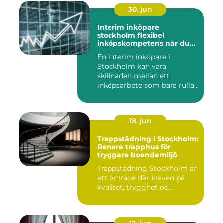
30. jun
Interim inköpare
stockholm flexibel
inköpskompetens när du
behöver den
En interim inköpare i
Stockholm kan vara
skillnaden mellan ett
inköpsarbete som bara rullar
på, och ...
18. jun
Trappstädning i Stockholm:
Renare trapphus för
tryggare boendemiljö
Trappstädning Stockholm är
ett område där kraven på
kvalitet, trygghet oc...
12. jun