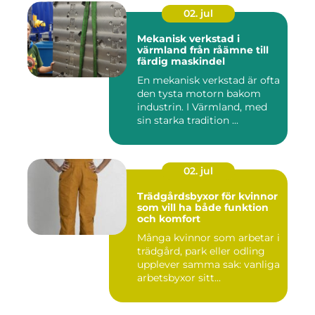
02. jul
Mekanisk verkstad i
värmland från råämne till
färdig maskindel
En mekanisk verkstad är ofta
den tysta motorn bakom
industrin. I Värmland, med
sin starka tradition ...
02. jul
Trädgårdsbyxor för kvinnor
som vill ha både funktion
och komfort
Många kvinnor som arbetar i
trädgård, park eller odling
upplever samma sak: vanliga
arbetsbyxor sitt...