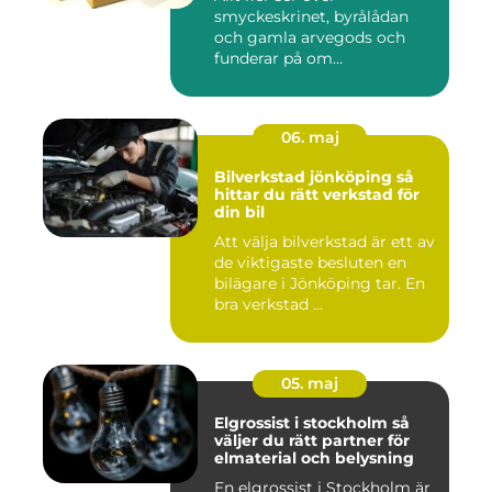
smyckeskrinet, byrålådan
och gamla arvegods och
funderar på om
värdesakerna går a...
06. maj
Bilverkstad jönköping så
hittar du rätt verkstad för
din bil
Att välja bilverkstad är ett av
de viktigaste besluten en
bilägare i Jönköping tar. En
bra verkstad ...
05. maj
Elgrossist i stockholm så
väljer du rätt partner för
elmaterial och belysning
En elgrossist i Stockholm är