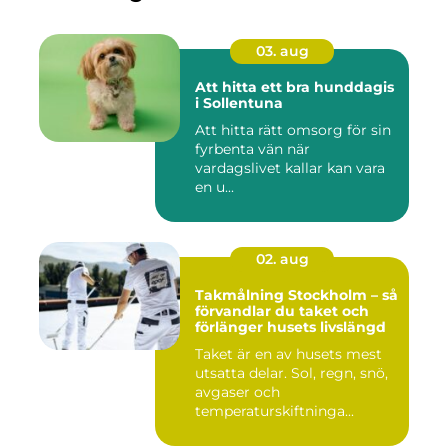
03. aug
Att hitta ett bra hunddagis
i Sollentuna
Att hitta rätt omsorg för sin
fyrbenta vän när
vardagslivet kallar kan vara
en u...
02. aug
Takmålning Stockholm – så
förvandlar du taket och
förlänger husets livslängd
Taket är en av husets mest
utsatta delar. Sol, regn, snö,
avgaser och
temperaturskiftninga...