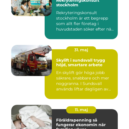
Rekryteringskonsult
stockholm
Rekryteringskonsult
stockholm är ett begrepp
som allt fler företag i
huvudstaden söker efter när
kam...
31. maj
Skylift i sundsvall trygg
höjd, smartare arbete
En skylift gör höga jobb
säkrare, snabbare och mer
noggranna. I Sundsvall
används liftar dagligen av...
11. maj
Föräldrapenning så
fungerar ekonomin när