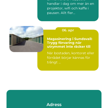
handlar i dag om mer än en
projektor, wifi och kaffe i
pausen. Allt fler...
06. apr
Magasinering i Sundsvall:
Trygg förvaring när
utrymmet inte räcker till
När bostaden, kontoret eller
förrådet börjar kännas för
trångt ...
Adress