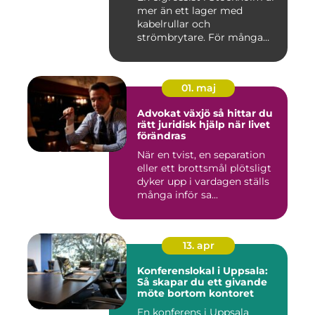
mer än ett lager med
kabelrullar och
strömbrytare. För många
installatö...
01. maj
Advokat växjö så hittar du
rätt juridisk hjälp när livet
förändras
När en tvist, en separation
eller ett brottsmål plötsligt
dyker upp i vardagen ställs
många inför sa...
13. apr
Konferenslokal i Uppsala:
Så skapar du ett givande
möte bortom kontoret
En konferens i Uppsala