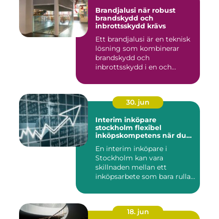
Brandjalusi när robust
brandskydd och
inbrottsskydd krävs
Ett brandjalusi är en teknisk
lösning som kombinerar
brandskydd och
inbrottsskydd i en och
samma pro...
30. jun
Interim inköpare
stockholm flexibel
inköpskompetens när du
behöver den
En interim inköpare i
Stockholm kan vara
skillnaden mellan ett
inköpsarbete som bara rullar
på, och ...
18. jun