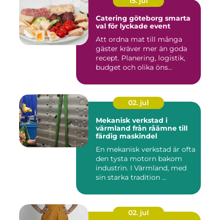
15. jul
Catering göteborg smarta
val för lyckade event
Att ordna mat till många
gäster kräver mer än goda
recept. Planering, logistik,
budget och olika öns...
02. jul
Mekanisk verkstad i
värmland från råämne till
färdig maskindel
En mekanisk verkstad är ofta
den tysta motorn bakom
industrin. I Värmland, med
sin starka tradition ...
02. jul