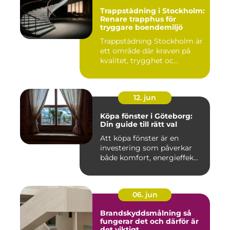
Trappstädning i Stockholm:
Renare trapphus för
tryggare boendemiljö
Trappstädning Stockholm är
ett område där kraven på
kvalitet, trygghet oc...
12. jun
Köpa fönster i Göteborg:
Din guide till rätt val
Att köpa fönster är en
investering som påverkar
både komfort, energieffek...
06. jun
Brandskyddsmålning så
fungerar det och därför är
det viktigt