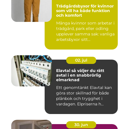
Trädgårdsbyxor för kvinnor
som vill ha både funktion
och komfort
Många kvinnor som arbetar i
trädgård, park eller odling
upplever samma sak: vanliga
arbetsbyxor sitt...
02. jul
Elavtal så väljer du rätt
avtal i en snabbrörlig
elmarknad
Ett genomtänkt Elavtal kan
göra stor skillnad för både
plånbok och trygghet i
vardagen. Elpriserna h...
30. jun