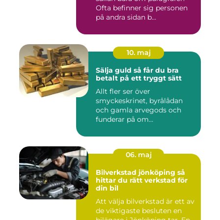
Ofta befinner sig personen
på andra sidan b...
10. maj
Sälja guld så får du bra
betalt på ett tryggt sätt
Allt fler ser över
smyckeskrinet, byrålådan
och gamla arvegods och
funderar på om
värdesakerna går a...
06. maj
Bilverkstad jönköping så
hittar du rätt verkstad för
din bil
Att välja bilverkstad är ett av
de viktigaste besluten en