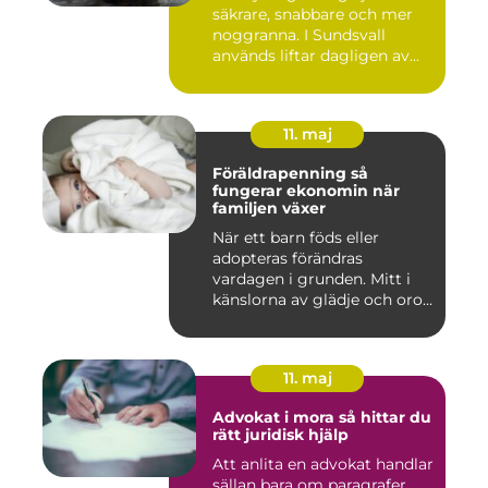
säkrare, snabbare och mer
noggranna. I Sundsvall
används liftar dagligen av...
11. maj
Föräldrapenning så
fungerar ekonomin när
familjen växer
När ett barn föds eller
adopteras förändras
vardagen i grunden. Mitt i
känslorna av glädje och oro
b...
11. maj
Advokat i mora så hittar du
rätt juridisk hjälp
Att anlita en advokat handlar
sällan bara om paragrafer.