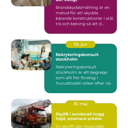
Brandskyddsmålning är en
metod för att skydda
bärande konstruktioner i stål,
trä och betong så att d...
03. jun
Rekryteringskonsult
stockholm
Rekryteringskonsult
stockholm är ett begrepp
som allt fler företag i
huvudstaden söker efter när
kam...
31. maj
Skylift i sundsvall trygg
höjd, smartare arbete
En skylift gör höga jobb