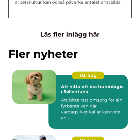
arbetskultur kan också påverka antalet anställda.
Läs fler inlägg här
Fler nyheter
03. aug
Att hitta ett bra hunddagis
i Sollentuna
Att hitta rätt omsorg för sin
fyrbenta vän när
vardagslivet kallar kan vara
en u...