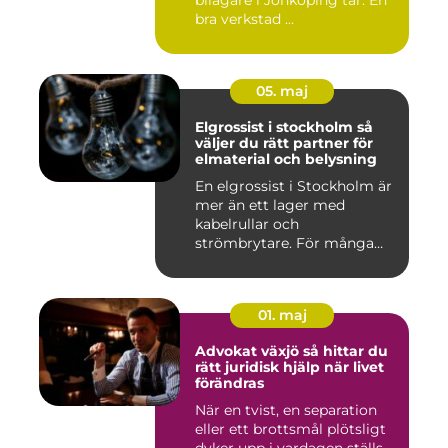
bilägare i Jönköping tar. En
bra verkstad ...
05. maj
Elgrossist i stockholm så
väljer du rätt partner för
elmaterial och belysning
En elgrossist i Stockholm är
mer än ett lager med
kabelrullar och
strömbrytare. För många
installatö...
01. maj
Advokat växjö så hittar du
rätt juridisk hjälp när livet
förändras
När en tvist, en separation
eller ett brottsmål plötsligt