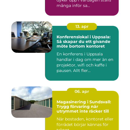
dyker upp i vardagen ställs
många inför sa...
13. apr
Konferenslokal i Uppsala:
Så skapar du ett givande
möte bortom kontoret
En konferens i Uppsala
handlar i dag om mer än en
projektor, wifi och kaffe i
pausen. Allt fler...
06. apr
Magasinering i Sundsvall:
Trygg förvaring när
utrymmet inte räcker till
När bostaden, kontoret eller
förrådet börjar kännas för