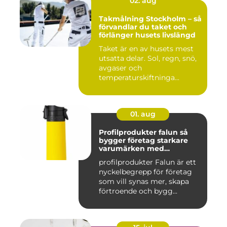
02. aug
Takmålning Stockholm – så
förvandlar du taket och
förlänger husets livslängd
Taket är en av husets mest
utsatta delar. Sol, regn, snö,
avgaser och
temperaturskiftninga...
01. aug
Profilprodukter falun så
bygger företag starkare
varumärken med
genomtänkta giveaways
profilprodukter Falun är ett
nyckelbegrepp för företag
som vill synas mer, skapa
förtroende och bygg...