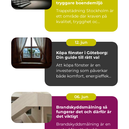
tryggare boendemiljö
Trappstädning Stockholm är
ett område där kraven på
kvalitet, trygghet oc...
12. jun
Köpa fönster i Göteborg:
Din guide till rätt val
Att köpa fönster är en
investering som påverkar
både komfort, energieffek...
06. jun
Brandskyddsmålning så
fungerar det och därför är
det viktigt
Brandskyddsmålning är en