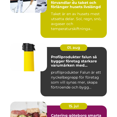
förvandlar du taket och
förlänger husets livslängd
Taket är en av husets mest
utsatta delar. Sol, regn, snö,
avgaser och
temperaturskiftninga...
01. aug
Profilprodukter falun så
bygger företag starkare
varumärken med
genomtänkta giveaways
profilprodukter Falun är ett
nyckelbegrepp för företag
som vill synas mer, skapa
förtroende och bygg...
15. jul
Catering göteborg smarta