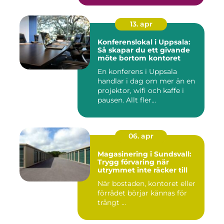
13. apr
Konferenslokal i Uppsala:
Så skapar du ett givande
möte bortom kontoret
En konferens i Uppsala
handlar i dag om mer än en
projektor, wifi och kaffe i
pausen. Allt fler...
06. apr
Magasinering i Sundsvall:
Trygg förvaring när
utrymmet inte räcker till
När bostaden, kontoret eller
förrådet börjar kännas för
trångt ...