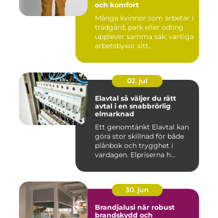
och komfort
Många kvinnor som arbetar i
trädgård, park eller odling
upplever samma sak: vanliga
arbetsbyxor sitt...
02. jul
Elavtal så väljer du rätt
avtal i en snabbrörlig
elmarknad
Ett genomtänkt Elavtal kan
göra stor skillnad för både
plånbok och trygghet i
vardagen. Elpriserna h...
30. jun
Brandjalusi när robust
brandskydd och