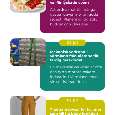
val för lyckade event
Att ordna mat till många
gäster kräver mer än goda
recept. Planering, logistik,
budget och olika öns...
02. jul
Mekanisk verkstad i
värmland från råämne till
färdig maskindel
En mekanisk verkstad är ofta
den tysta motorn bakom
industrin. I Värmland, med
sin starka tradition ...
02. jul
Trädgårdsbyxor för kvinnor
som vill ha både funktion