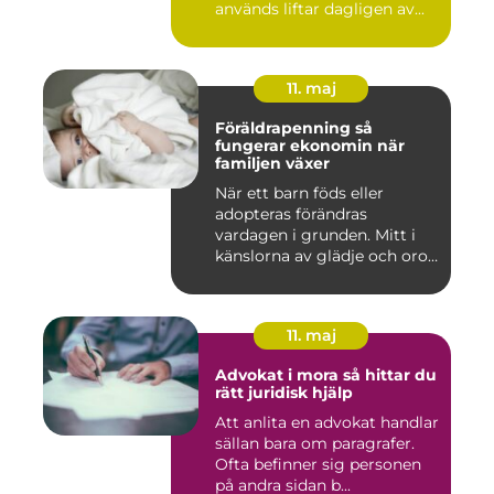
används liftar dagligen av...
11. maj
Föräldrapenning så
fungerar ekonomin när
familjen växer
När ett barn föds eller
adopteras förändras
vardagen i grunden. Mitt i
känslorna av glädje och oro
b...
11. maj
Advokat i mora så hittar du
rätt juridisk hjälp
Att anlita en advokat handlar
sällan bara om paragrafer.
Ofta befinner sig personen
på andra sidan b...