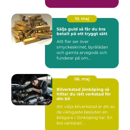
10. maj
Sälja guld så får du bra
betalt på ett tryggt sätt
Allt fler ser över
smyckeskrinet, byrålådan
och gamla arvegods och
funderar på om
värdesakerna går a...
06. maj
Bilverkstad jönköping så
hittar du rätt verkstad för
din bil
Att välja bilverkstad är ett av
de viktigaste besluten en
bilägare i Jönköping tar. En
bra verkstad ...