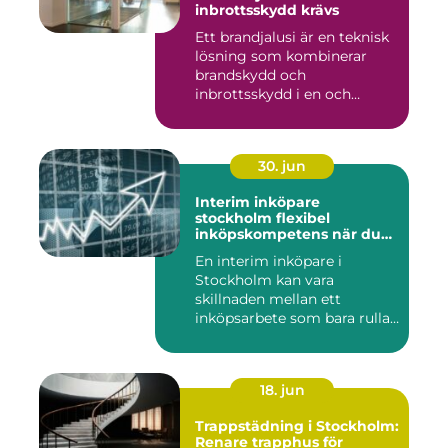
inbrottsskydd krävs
Ett brandjalusi är en teknisk
lösning som kombinerar
brandskydd och
inbrottsskydd i en och
samma pro...
30. jun
Interim inköpare
stockholm flexibel
inköpskompetens när du
behöver den
En interim inköpare i
Stockholm kan vara
skillnaden mellan ett
inköpsarbete som bara rullar
på, och ...
18. jun
Trappstädning i Stockholm:
Renare trapphus för