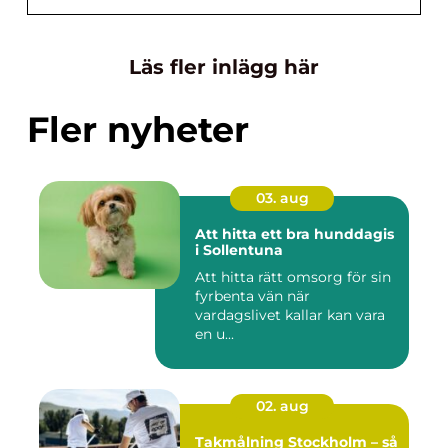
Läs fler inlägg här
Fler nyheter
03. aug
Att hitta ett bra hunddagis
i Sollentuna
Att hitta rätt omsorg för sin
fyrbenta vän när
vardagslivet kallar kan vara
en u...
02. aug
Takmålning Stockholm – så