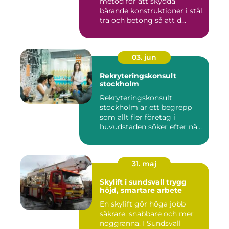
metod för att skydda
bärande konstruktioner i stål,
trä och betong så att d...
03. jun
Rekryteringskonsult
stockholm
Rekryteringskonsult
stockholm är ett begrepp
som allt fler företag i
huvudstaden söker efter när
kam...
31. maj
Skylift i sundsvall trygg
höjd, smartare arbete
En skylift gör höga jobb
säkrare, snabbare och mer
noggranna. I Sundsvall