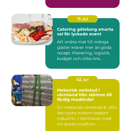
15. jul
Catering göteborg smarta
val för lyckade event
Att ordna mat till många
gäster kräver mer än goda
recept. Planering, logistik,
budget och olika öns...
02. jul
Mekanisk verkstad i
värmland från råämne till
färdig maskindel
En mekanisk verkstad är ofta
den tysta motorn bakom
industrin. I Värmland, med
sin starka tradition ...