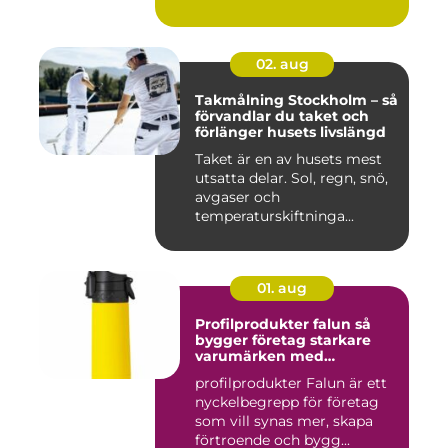
02. aug
Takmålning Stockholm – så
förvandlar du taket och
förlänger husets livslängd
Taket är en av husets mest
utsatta delar. Sol, regn, snö,
avgaser och
temperaturskiftninga...
01. aug
Profilprodukter falun så
bygger företag starkare
varumärken med
genomtänkta giveaways
profilprodukter Falun är ett
nyckelbegrepp för företag
som vill synas mer, skapa
förtroende och bygg...