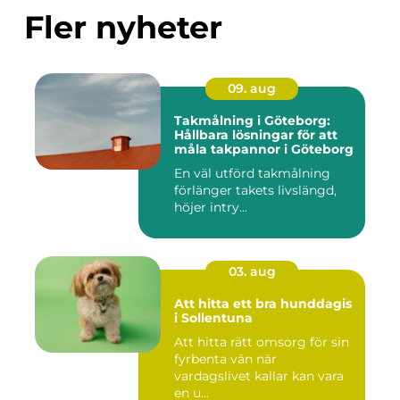
Fler nyheter
09. aug
Takmålning i Göteborg:
Hållbara lösningar för att
måla takpannor i Göteborg
En väl utförd takmålning
förlänger takets livslängd,
höjer intry...
03. aug
Att hitta ett bra hunddagis
i Sollentuna
Att hitta rätt omsorg för sin
fyrbenta vän när
vardagslivet kallar kan vara
en u...