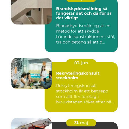
Brandskyddsmålning så
fungerar det och därför är
det viktigt
Brandskyddsmålning är en
metod för att skydda
bärande konstruktioner i stål,
trä och betong så att d...
03. jun
Rekryteringskonsult
stockholm
Rekryteringskonsult
stockholm är ett begrepp
som allt fler företag i
huvudstaden söker efter när
kam...
31. maj