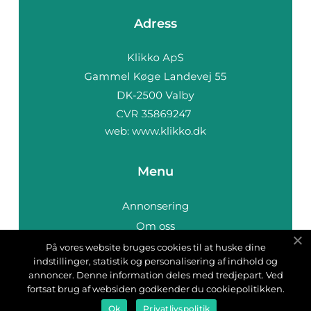
Adress
web:
www.klikko.dk
Menu
Annonsering
Om oss
Cookies
På vores website bruges cookies til at huske dine
indstillinger, statistik og personalisering af indhold og
Kontakta oss
annoncer. Denne information deles med tredjepart. Ved
Sitemap
fortsat brug af websiden godkender du cookiepolitikken.
Ok
Privatlivspolitik