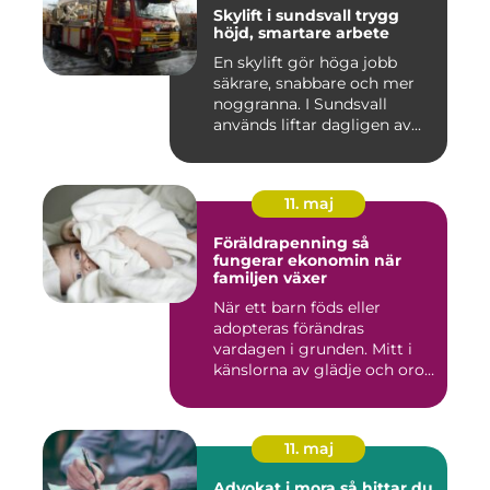
Skylift i sundsvall trygg
höjd, smartare arbete
En skylift gör höga jobb
säkrare, snabbare och mer
noggranna. I Sundsvall
används liftar dagligen av...
11. maj
Föräldrapenning så
fungerar ekonomin när
familjen växer
När ett barn föds eller
adopteras förändras
vardagen i grunden. Mitt i
känslorna av glädje och oro
b...
11. maj
Advokat i mora så hittar du