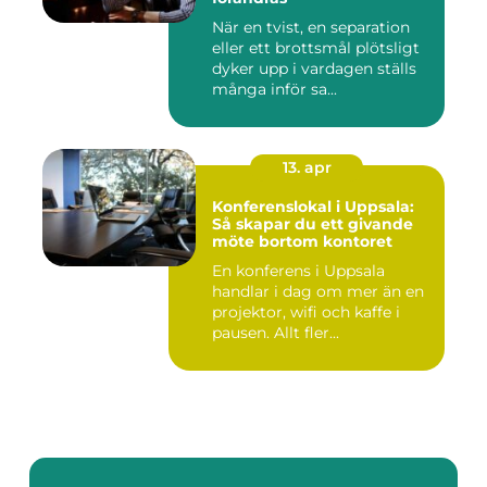
När en tvist, en separation
eller ett brottsmål plötsligt
dyker upp i vardagen ställs
många inför sa...
13. apr
Konferenslokal i Uppsala:
Så skapar du ett givande
möte bortom kontoret
En konferens i Uppsala
handlar i dag om mer än en
projektor, wifi och kaffe i
pausen. Allt fler...