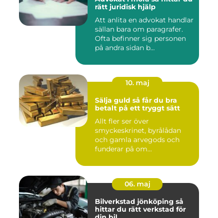
rätt juridisk hjälp
Att anlita en advokat handlar
sällan bara om paragrafer.
Ofta befinner sig personen
på andra sidan b...
10. maj
Sälja guld så får du bra
betalt på ett tryggt sätt
Allt fler ser över
smyckeskrinet, byrålådan
och gamla arvegods och
funderar på om
värdesakerna går a...
06. maj
Bilverkstad jönköping så
hittar du rätt verkstad för
din bil