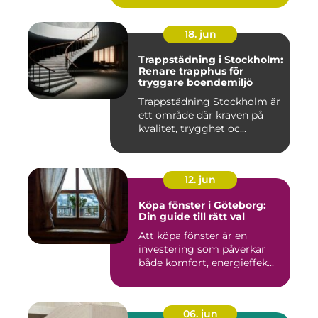
18. jun
Trappstädning i Stockholm:
Renare trapphus för
tryggare boendemiljö
Trappstädning Stockholm är
ett område där kraven på
kvalitet, trygghet oc...
12. jun
Köpa fönster i Göteborg:
Din guide till rätt val
Att köpa fönster är en
investering som påverkar
både komfort, energieffek...
06. jun