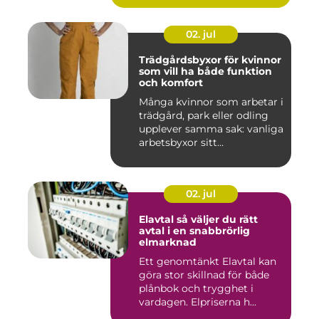
02. jul
Trädgårdsbyxor för kvinnor
som vill ha både funktion
och komfort
Många kvinnor som arbetar i
trädgård, park eller odling
upplever samma sak: vanliga
arbetsbyxor sitt...
02. jul
Elavtal så väljer du rätt
avtal i en snabbrörlig
elmarknad
Ett genomtänkt Elavtal kan
göra stor skillnad för både
plånbok och trygghet i
vardagen. Elpriserna h...