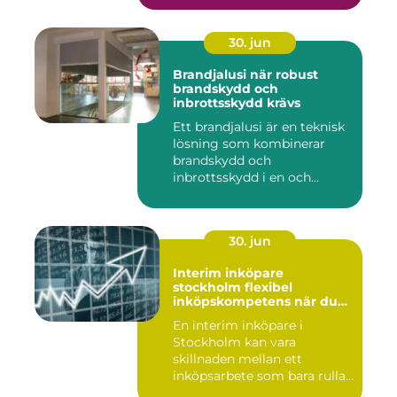
30. jun
Brandjalusi när robust
brandskydd och
inbrottsskydd krävs
Ett brandjalusi är en teknisk
lösning som kombinerar
brandskydd och
inbrottsskydd i en och
samma pro...
30. jun
Interim inköpare
stockholm flexibel
inköpskompetens när du
behöver den
En interim inköpare i
Stockholm kan vara
skillnaden mellan ett
inköpsarbete som bara rullar
på, och ...