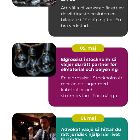
Att välja bilverkstad är ett av
de viktigaste besluten en
bilägare i Jönköping tar. En
bra verkstad ...
05. maj
Elgrossist i stockholm så
väljer du rätt partner för
elmaterial och belysning
En elgrossist i Stockholm är
mer än ett lager med
kabelrullar och
strömbrytare. För många
installatö...
01. maj
Advokat växjö så hittar du
rätt juridisk hjälp när livet
förändras