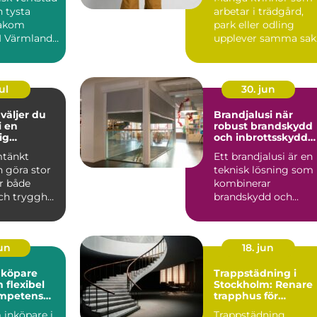
n tysta
arbetar i trädgård,
akom
park eller odling
 I Värmland,
upplever samma sak
tarka
vanliga arbetsbyxor
.
sitt...
ul
30. jun
Brandjalusi när
i en
robust brandskydd
ig
och inbrottsskydd
d
krävs
mtänkt
Ett brandjalusi är en
n göra stor
teknisk lösning som
ör både
kombinerar
ch trygghet
brandskydd och
. Elpriserna
inbrottsskydd i en
och samma pro...
jun
18. jun
nköpare
Trappstädning i
el
Stockholm: Renare
mpetens
trapphus för
ehöver den
tryggare
 inköpare i
Trappstädning