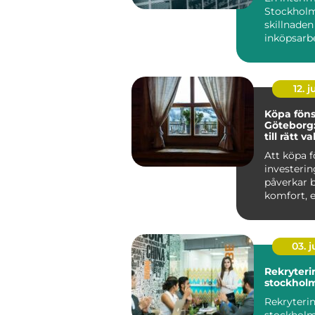
Stockholm
skillnaden
inköpsarb
bara rullar 
12. j
Köpa föns
Göteborg:
till rätt va
Att köpa f
investeri
påverkar 
komfort, e
03. 
Rekryteri
stockhol
Rekryteri
stockholm