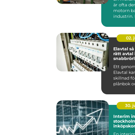
är ofta de
motorn b
industrin.
med sin s
tradition ..
02. j
Elavtal så väljer du
rätt avtal 
snabbrörl
elmarkna
Ett geno
Elavtal ka
skillnad f
plånbok o
i vardagen
h...
30. 
Interim i
stockholm flexib
inköpsko
när du b
En interim