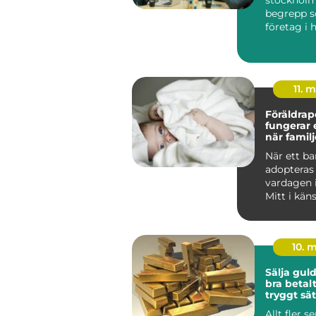
begrepp so
företag i
söker efte
11. 
Föräldrape
fungerar
när famil
När ett ba
adopteras
vardagen 
Mitt i kän
glädje och 
10. 
Sälja guld så får 
bra betalt
tryggt sät
Allt fler s