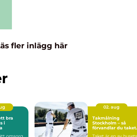
äs fler inlägg här
er
aug
02. aug
ett bra
Takmålning
 i
Stockholm – så
a
förvandlar du taket
och förlänger huset
rätt omsorg
Taket är en av huset