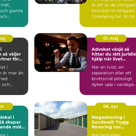
inet,
är ett av de viktigast
 och gamla
besluten en bilägare 
och
Jönköping tar. En br
på om
verkstad ...
na går a...
maj
01. maj
i
Advokat växjö så
jer
hittar du rätt juridi
rtner för
hjälp när livet
l och
förändras
st i
När en tvist, en
 är mer än
separation eller ett
 med
brottsmål plötsligt
r och
dyker upp i vardage
are. För
ställs många inför sa.
allatö...
apr
06. apr
lokal i
Magasinering i
Så skapar
Sundsvall: Trygg
vande möte
förvaring när
ontoret
utrymmet inte
ns i
När bostaden,