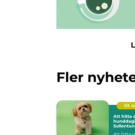
L
Fler nyhet
03. 
Att hitta 
hunddagis
Sollentun
Att hitta 