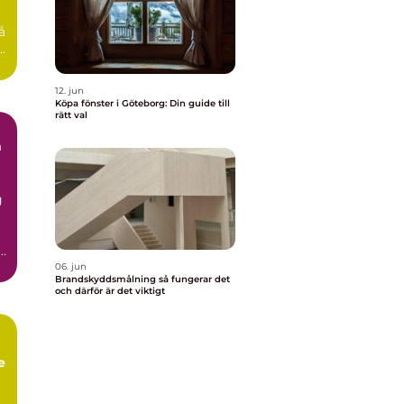
å
.
12. jun
Köpa fönster i Göteborg: Din guide till
rätt val
n
g
t
06. jun
Brandskyddsmålning så fungerar det
och därför är det viktigt
e