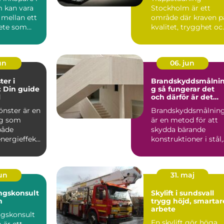
boendemiljö
 kan vara
Stockholm är ett
 mellan ett
område där kraven p
ete som
kvalitet, trygghet oc..
på, och ...
un
06. jun
ter i
Brandskyddsmålni
 Din guide
g så fungerar det
l
och därför är det
viktigt
önster är en
Brandskyddsmålnin
ng som
är en metod för att
både
skydda bärande
nergieffek...
konstruktioner i stål,
trä och betong så at
d...
jun
31. maj
ngskonsult
Skylift i sundsvall
m
trygg höjd, smartar
arbete
ngskonsult
En skylift gör höga
 är ett