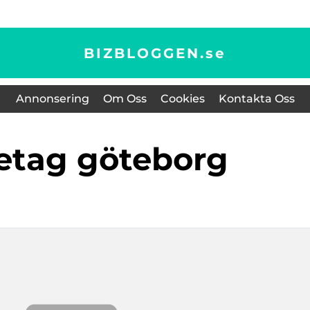
BIZBLOGGEN.
se
Annonsering
Om Oss
Cookies
Kontakta Oss
öretag göteborg