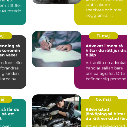
jobb säkrare,
m allt fler
snabbare och mer
 huvudstaden
noggranna. I
r när kam...
Sundsvall används
liftar dagligen av...
maj
11. maj
nning så
Advokat i mora så
 ekonomin
hittar du rätt juridi
jen växer
hjälp
rn föds eller
Att anlita en advokat
 förändras
handlar sällan bara
i grunden.
om paragrafer. Ofta
slorna av
befinner sig persone
oro b...
på andra sidan b...
maj
06. maj
du
Bilverkstad
 på ett
jönköping så hittar
t
du rätt verkstad för
din bil
er över
Att välja bilverkstad