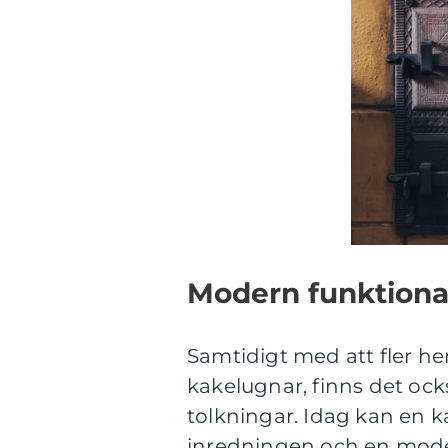
Modern funktional
Samtidigt med att fler he
kakelugnar, finns det oc
tolkningar. Idag kan en k
inredningen och en moder