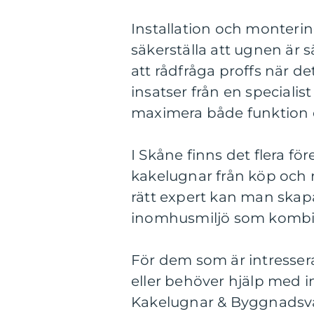
Installation och monterin
säkerställa att ugnen är sä
att rådfråga proffs när de
insatser från en specialist
maximera både funktion o
I Skåne finns det flera fö
kakelugnar från köp och re
rätt expert kan man ska
inomhusmiljö som kombin
För dem som är intresser
eller behöver hjälp med i
Kakelugnar & Byggnadsvård