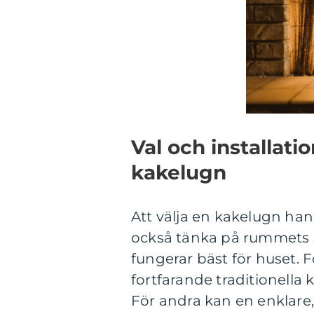
Val och installati
kakelugn
Att välja en kakelugn hand
också tänka på rummets st
fungerar bäst för huset. F
fortfarande traditionella
För andra kan en enklare,