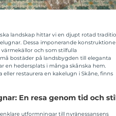
eska landskap hittar vi en djupt rotad traditi
kelugnar. Dessa imponerande konstruktione
 värmekällor och som stilfulla
 små bostäder på landsbygden till eleganta
ar en hedersplats i många skånska hem.
eller restaurera en kakelugn i Skåne, finns
gnar: En resa genom tid och sti
 enklare utformningar till nyränessansens