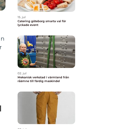
15. jul
Catering göteborg smarta val för
lyckade event
on
r
02. jul
Mekanisk verkstad i värmland från
råämne till färdig maskindel
l