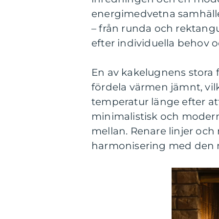
energimedvetna samhälle. 
– från runda och rektang
efter individuella behov 
En av kakelugnens stora f
fördela värmen jämnt, vil
temperatur länge efter a
minimalistisk och modern s
mellan. Renare linjer och
harmonisering med den 