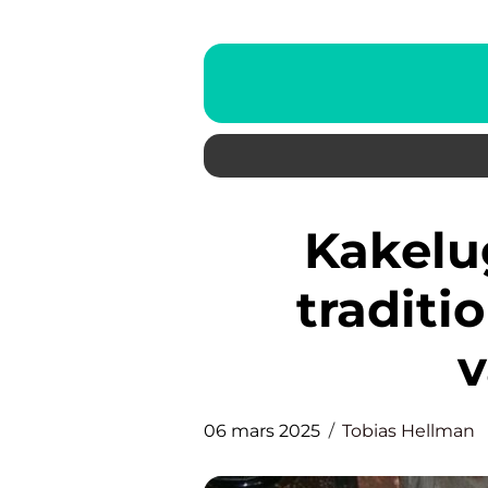
Kakelugnar i Skåne: En
traditi
v
06 mars 2025
Tobias Hellman