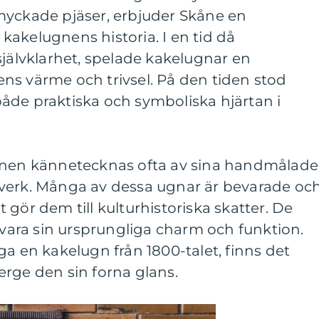
myckade pjäser, erbjuder Skåne en
akelugnens historia. I en tid då
självklarhet, spelade kakelugnar en
ns värme och trivsel. På den tiden stod
de praktiska och symboliska hjärtan i
ugnen kännetecknas ofta av sina handmålade
verk. Många av dessa ugnar är bevarade oc
gör dem till kulturhistoriska skatter. De
bevara sin ursprungliga charm och funktion.
ga en kakelugn från 1800-talet, finns det
rge den sin forna glans.