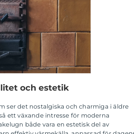
itet och estetik
m ser det nostalgiska och charmiga i äldre
kså ett växande intresse för moderna
akelugn både vara en estetisk del av
n effektiv värmekälla, anpassad för dagen