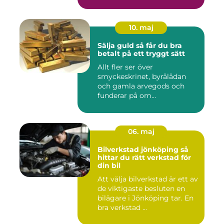
10. maj
Sälja guld så får du bra
betalt på ett tryggt sätt
Allt fler ser över
smyckeskrinet, byrålådan
och gamla arvegods och
funderar på om
värdesakerna går a...
06. maj
Bilverkstad jönköping så
hittar du rätt verkstad för
din bil
Att välja bilverkstad är ett av
de viktigaste besluten en
bilägare i Jönköping tar. En
bra verkstad ...