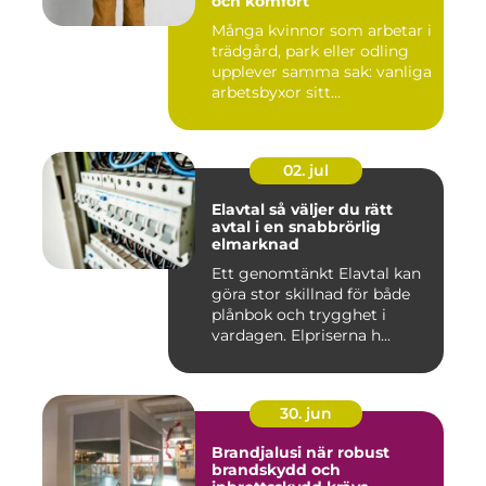
och komfort
Många kvinnor som arbetar i
trädgård, park eller odling
upplever samma sak: vanliga
arbetsbyxor sitt...
02. jul
Elavtal så väljer du rätt
avtal i en snabbrörlig
elmarknad
Ett genomtänkt Elavtal kan
göra stor skillnad för både
plånbok och trygghet i
vardagen. Elpriserna h...
30. jun
Brandjalusi när robust
brandskydd och