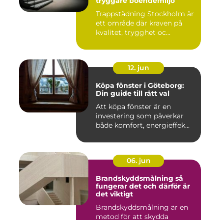
tryggare boendemiljö
Trappstädning Stockholm är
ett område där kraven på
kvalitet, trygghet oc...
12. jun
Köpa fönster i Göteborg:
Din guide till rätt val
Att köpa fönster är en
investering som påverkar
både komfort, energieffek...
06. jun
Brandskyddsmålning så
fungerar det och därför är
det viktigt
Brandskyddsmålning är en
metod för att skydda