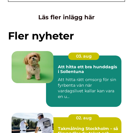
Läs fler inlägg här
Fler nyheter
03. aug
Att hitta ett bra hunddagis
i Sollentuna
Att hitta rätt omsorg för sin
fyrbenta vän när
vardagslivet kallar kan vara
en u...
02. aug
Takmålning Stockholm – så