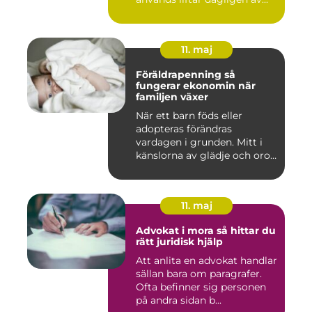
11. maj
Föräldrapenning så
fungerar ekonomin när
familjen växer
När ett barn föds eller
adopteras förändras
vardagen i grunden. Mitt i
känslorna av glädje och oro
b...
11. maj
Advokat i mora så hittar du
rätt juridisk hjälp
Att anlita en advokat handlar
sällan bara om paragrafer.
Ofta befinner sig personen
på andra sidan b...