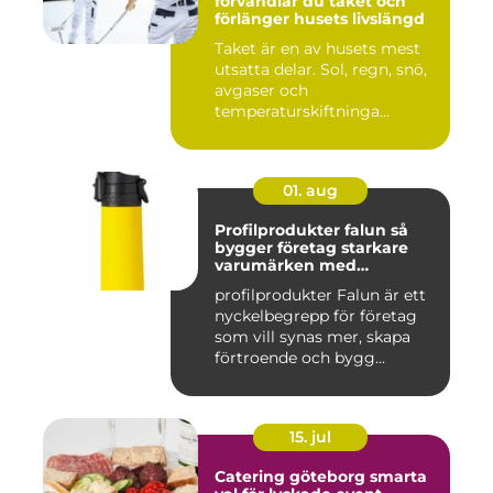
förvandlar du taket och
förlänger husets livslängd
Taket är en av husets mest
utsatta delar. Sol, regn, snö,
avgaser och
temperaturskiftninga...
01. aug
Profilprodukter falun så
bygger företag starkare
varumärken med
genomtänkta giveaways
profilprodukter Falun är ett
nyckelbegrepp för företag
som vill synas mer, skapa
förtroende och bygg...
15. jul
Catering göteborg smarta