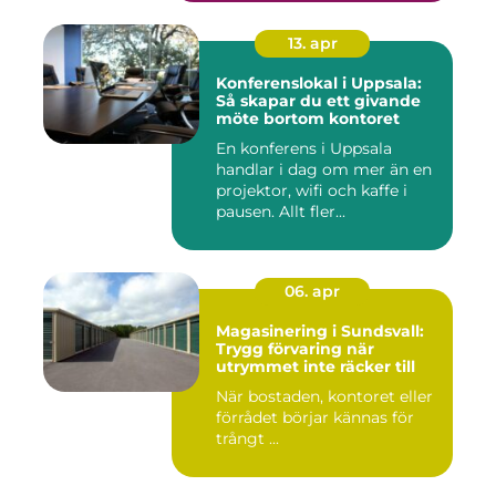
13. apr
Konferenslokal i Uppsala:
Så skapar du ett givande
möte bortom kontoret
En konferens i Uppsala
handlar i dag om mer än en
projektor, wifi och kaffe i
pausen. Allt fler...
06. apr
Magasinering i Sundsvall:
Trygg förvaring när
utrymmet inte räcker till
När bostaden, kontoret eller
förrådet börjar kännas för
trångt ...