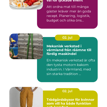
val för lyckade event
Att ordna mat till många
gäster kräver mer än goda
recept. Planering, logistik,
budget och olika öns...
02. jul
Mekanisk verkstad i
värmland från råämne till
färdig maskindel
En mekanisk verkstad är ofta
den tysta motorn bakom
industrin. I Värmland, med
sin starka tradition ...
02. jul
Trädgårdsbyxor för kvinnor
som vill ha både funktion