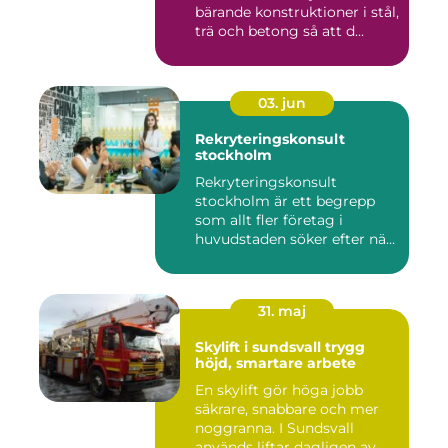
bärande konstruktioner i stål,
trä och betong så att d...
03. jun
Rekryteringskonsult
stockholm
Rekryteringskonsult
stockholm är ett begrepp
som allt fler företag i
huvudstaden söker efter när
kam...
31. maj
Skylift i sundsvall trygg
höjd, smartare arbete
En skylift gör höga jobb
säkrare, snabbare och mer
noggranna. I Sundsvall
används liftar dagligen av...