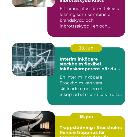
inbrottsskydd krävs
Ett brandjalusi är en teknisk
lösning som kombinerar
brandskydd och
inbrottsskydd i en och
samma pro...
30. jun
Interim inköpare
stockholm flexibel
inköpskompetens när du
behöver den
En interim inköpare i
Stockholm kan vara
skillnaden mellan ett
inköpsarbete som bara rullar
på, och ...
18. jun
Trappstädning i Stockholm:
Renare trapphus för