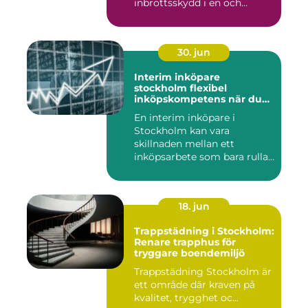
inbrottsskydd i en och
samma pro...
30. jun
Interim inköpare
stockholm flexibel
inköpskompetens när du
behöver den
En interim inköpare i
Stockholm kan vara
skillnaden mellan ett
inköpsarbete som bara rullar
på, och ...
18. jun
Trappstädning i Stockholm:
Renare trapphus för
tryggare boendemiljö
Trappstädning Stockholm är
ett område där kraven på
kvalitet, trygghet oc...