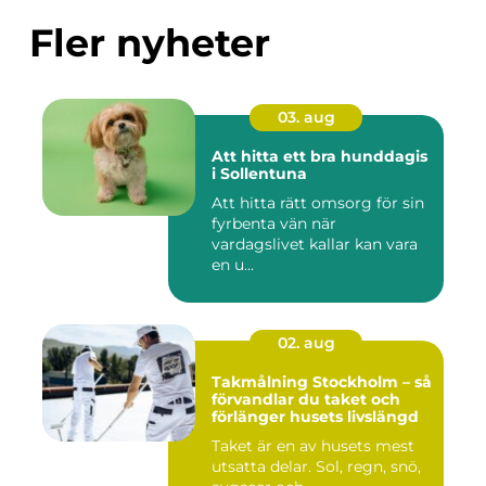
Fler nyheter
03. aug
Att hitta ett bra hunddagis
i Sollentuna
Att hitta rätt omsorg för sin
fyrbenta vän när
vardagslivet kallar kan vara
en u...
02. aug
Takmålning Stockholm – så
förvandlar du taket och
förlänger husets livslängd
Taket är en av husets mest
utsatta delar. Sol, regn, snö,