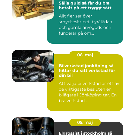
Sälja guld så får du bra
betalt på ett tryggt sätt
Allt fler ser över
smyckeskrinet, byrålådan
och gamla arvegods och
funderar på om
värdesakerna går a...
06. maj
Bilverkstad jönköping så
hittar du rätt verkstad för
din bil
Att välja bilverkstad är ett av
de viktigaste besluten en
bilägare i Jönköping tar. En
bra verkstad ...
05. maj
Elgrossist i stockholm så