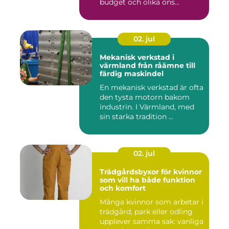
budget och olika öns...
02. jul
Mekanisk verkstad i
värmland från råämne till
färdig maskindel
En mekanisk verkstad är ofta
den tysta motorn bakom
industrin. I Värmland, med
sin starka tradition ...
02. jul
Trädgårdsbyxor för kvinnor
som vill ha både funktion
och komfort
Många kvinnor som arbetar i
trädgård, park eller odling
upplever samma sak: vanliga