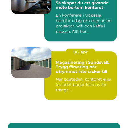
Så skapar du ett givande
möte bortom kontoret
En konferens i Uppsala
handlar i dag om mer än en
projektor, wifi och kaffe i
pausen. Allt fler...
06. apr
Magasinering i Sundsvall:
Trygg förvaring när
utrymmet inte räcker till
När bostaden, kontoret eller
förrådet börjar kännas för
trångt ...