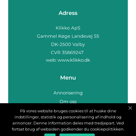
Adress
web:
www.klikko.dk
Menu
Annonsering
Om oss
Cookies
På vores website bruges cookies til at huske dine
indstillinger, statistik og personalisering af indhold og
Kontakta oss
annoncer. Denne information deles med tredjepart. Ved
Sitemap
fortsat brug af websiden godkender du cookiepolitikken.