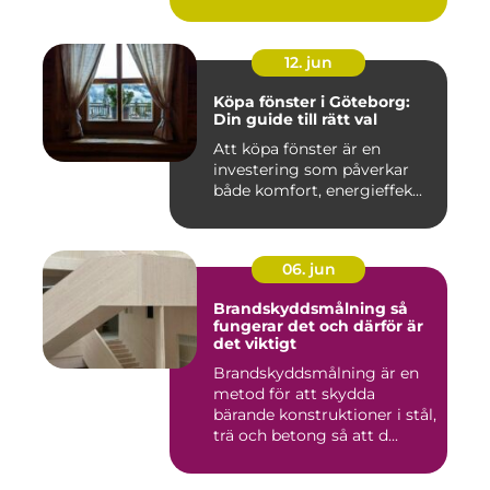
12. jun
Köpa fönster i Göteborg:
Din guide till rätt val
Att köpa fönster är en
investering som påverkar
både komfort, energieffek...
06. jun
Brandskyddsmålning så
fungerar det och därför är
det viktigt
Brandskyddsmålning är en
metod för att skydda
bärande konstruktioner i stål,
trä och betong så att d...