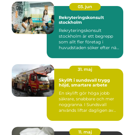
03. jun
Rekryteringskonsult
stockholm
Rekryteringskonsult
stockholm är ett begrepp
som allt fler företag i
huvudstaden söker efter när
kam...
31. maj
Skylift i sundsvall trygg
höjd, smartare arbete
En skylift gör höga jobb
säkrare, snabbare och mer
noggranna. I Sundsvall
används liftar dagligen av...
11. maj