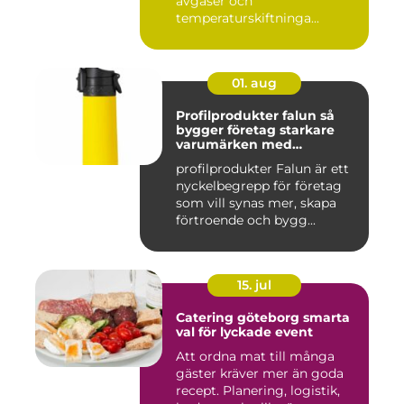
avgaser och
temperaturskiftninga...
01. aug
Profilprodukter falun så
bygger företag starkare
varumärken med
genomtänkta giveaways
profilprodukter Falun är ett
nyckelbegrepp för företag
som vill synas mer, skapa
förtroende och bygg...
15. jul
Catering göteborg smarta
val för lyckade event
Att ordna mat till många
gäster kräver mer än goda
recept. Planering, logistik,