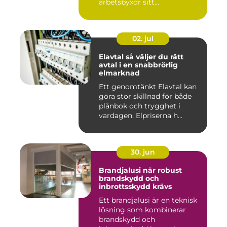
arbetsbyxor sitt...
02. jul
Elavtal så väljer du rätt
avtal i en snabbrörlig
elmarknad
Ett genomtänkt Elavtal kan
göra stor skillnad för både
plånbok och trygghet i
vardagen. Elpriserna h...
30. jun
Brandjalusi när robust
brandskydd och
inbrottsskydd krävs
Ett brandjalusi är en teknisk
lösning som kombinerar
brandskydd och