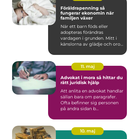
Föräldrapenning så
fungerar ekonomin när
familjen växer
När ett barn föds eller
adopteras förändras
vardagen i grunden. Mitt i
känslorna av glädje och oro
b...
11. maj
Advokat i mora så hittar du
rätt juridisk hjälp
Att anlita en advokat handlar
sällan bara om paragrafer.
Ofta befinner sig personen
på andra sidan b...
10. maj