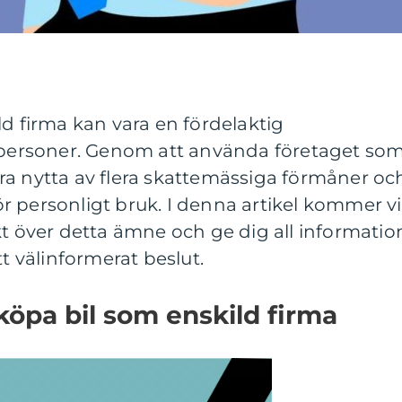
ld firma kan vara en fördelaktig
atpersoner. Genom att använda företaget so
ra nytta av flera skattemässiga förmåner oc
 personligt bruk. I denna artikel kommer vi
kt över detta ämne och ge dig all informatio
tt välinformerat beslut.
köpa bil som enskild firma