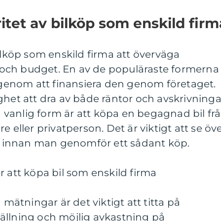
itet av bilköp som enskild firm
bilköp som enskild firma att överväga
och budget. En av de populäraste formerna
l genom att finansiera den genom företaget.
ghet att dra av både räntor och avskrivninga
vanlig form är att köpa en begagnad bil fr
e eller privatperson. Det är viktigt att se öv
ik innan man genomför ett sådant köp.
r att köpa bil som enskild firma
 mätningar är det viktigt att titta på
ällning och möjlig avkastning på