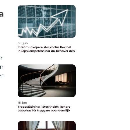
a
30. jun
Interim inköpare stockholm flexibel
inköpskompetens när du behöver den
r
ån
er
18. jun
Trappstädning i Stockholm: Renare
trapphus för tryggare boendemiljö