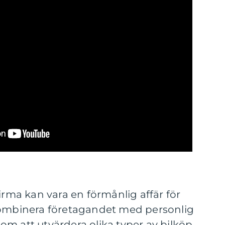
irma kan vara en förmånlig affär för
kombinera företagandet med personlig
m att utvärdera olika typer av bilköp,