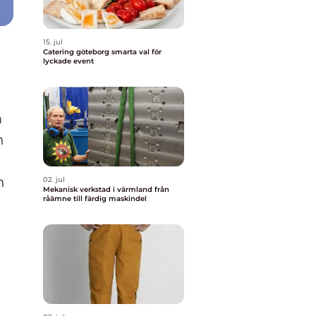
15. jul
Catering göteborg smarta val för
lyckade event
m
h
n
02. jul
Mekanisk verkstad i värmland från
råämne till färdig maskindel