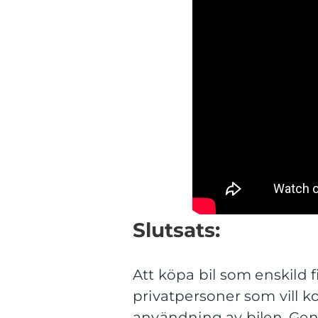
Slutsats:
Att köpa bil som enskild f
privatpersoner som vill 
användning av bilen. Geno