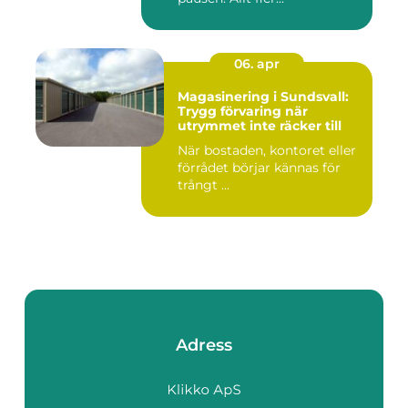
06. apr
Magasinering i Sundsvall:
Trygg förvaring när
utrymmet inte räcker till
När bostaden, kontoret eller
förrådet börjar kännas för
trångt ...
Adress