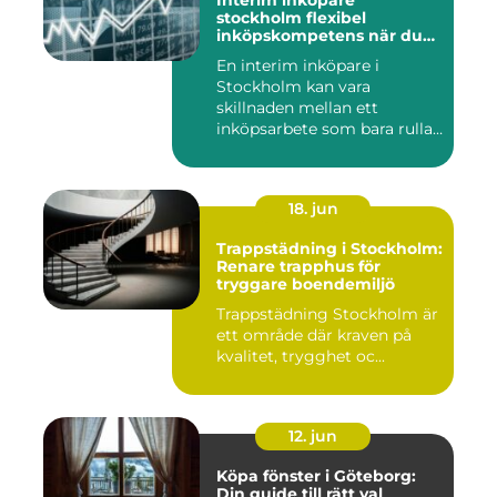
stockholm flexibel
inköpskompetens när du
behöver den
En interim inköpare i
Stockholm kan vara
skillnaden mellan ett
inköpsarbete som bara rullar
på, och ...
18. jun
Trappstädning i Stockholm:
Renare trapphus för
tryggare boendemiljö
Trappstädning Stockholm är
ett område där kraven på
kvalitet, trygghet oc...
12. jun
Köpa fönster i Göteborg:
Din guide till rätt val