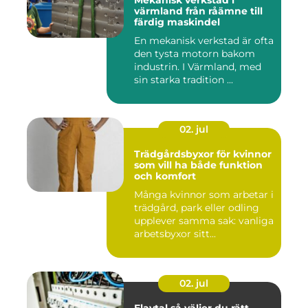
värmland från råämne till
färdig maskindel
En mekanisk verkstad är ofta
den tysta motorn bakom
industrin. I Värmland, med
sin starka tradition ...
02. jul
Trädgårdsbyxor för kvinnor
som vill ha både funktion
och komfort
Många kvinnor som arbetar i
trädgård, park eller odling
upplever samma sak: vanliga
arbetsbyxor sitt...
02. jul
Elavtal så väljer du rätt