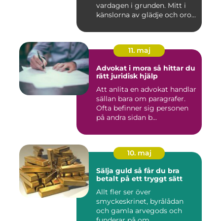
vardagen i grunden. Mitt i
känslorna av glädje och oro
b...
11. maj
Advokat i mora så hittar du
rätt juridisk hjälp
Att anlita en advokat handlar
sällan bara om paragrafer.
Ofta befinner sig personen
på andra sidan b...
10. maj
Sälja guld så får du bra
betalt på ett tryggt sätt
Allt fler ser över
smyckeskrinet, byrålådan
och gamla arvegods och
funderar på om