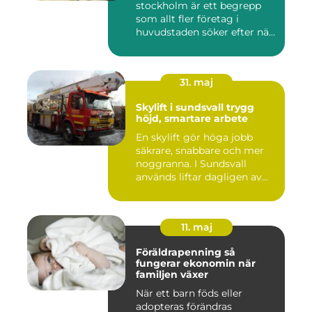
stockholm är ett begrepp
som allt fler företag i
huvudstaden söker efter när
kam...
31. maj
Skylift i sundsvall trygg
höjd, smartare arbete
En skylift gör höga jobb
säkrare, snabbare och mer
noggranna. I Sundsvall
används liftar dagligen av...
11. maj
Föräldrapenning så
fungerar ekonomin när
familjen växer
När ett barn föds eller
adopteras förändras