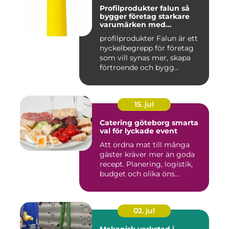
Profilprodukter falun så
bygger företag starkare
varumärken med
genomtänkta giveaways
profilprodukter Falun är ett
nyckelbegrepp för företag
som vill synas mer, skapa
förtroende och bygg...
15. jul
Catering göteborg smarta
val för lyckade event
Att ordna mat till många
gäster kräver mer än goda
recept. Planering, logistik,
budget och olika öns...
02. jul
Mekanisk verkstad i