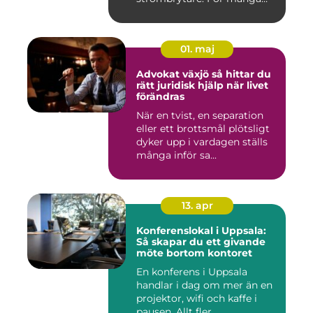
installatö...
01. maj
Advokat växjö så hittar du
rätt juridisk hjälp när livet
förändras
När en tvist, en separation
eller ett brottsmål plötsligt
dyker upp i vardagen ställs
många inför sa...
13. apr
Konferenslokal i Uppsala:
Så skapar du ett givande
möte bortom kontoret
En konferens i Uppsala
handlar i dag om mer än en
projektor, wifi och kaffe i
pausen. Allt fler...