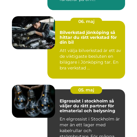
värdesakerna går a...
06. maj
Bilverkstad jönköping så
hittar du rätt verkstad för
din bil
Att välja bilverkstad är ett av
de viktigaste besluten en
bilägare i Jönköping tar. En
bra verkstad ...
05. maj
Elgrossist i stockholm så
väljer du rätt partner för
elmaterial och belysning
En elgrossist i Stockholm är
mer än ett lager med
kabelrullar och
strömbrytare. För många