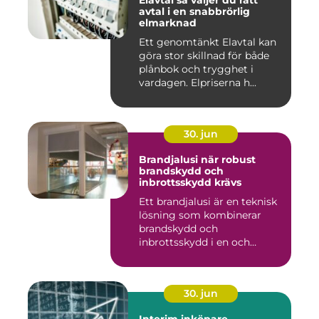
avtal i en snabbrörlig
elmarknad
Ett genomtänkt Elavtal kan
göra stor skillnad för både
plånbok och trygghet i
vardagen. Elpriserna h...
30. jun
Brandjalusi när robust
brandskydd och
inbrottsskydd krävs
Ett brandjalusi är en teknisk
lösning som kombinerar
brandskydd och
inbrottsskydd i en och
samma pro...
30. jun
Interim inköpare