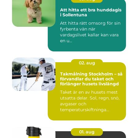
Att hitta ett bra hunddagis
i Sollentuna
Att hitta rätt omsorg för sin
fyrbenta vän när
vardagslivet kallar kan vara
en u...
02. aug
Takmålning Stockholm – så
förvandlar du taket och
förlänger husets livslängd
Taket är en av husets mest
utsatta delar. Sol, regn, snö,
avgaser och
temperaturskiftninga...
01. aug