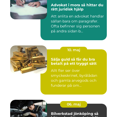
Advokat i mora så hittar du
rätt juridisk hjälp
Att anlita en advokat handlar
sällan bara om paragrafer.
Ofta befinner sig personen
på andra sidan b...
10. maj
Sälja guld så får du bra
betalt på ett tryggt sätt
Allt fler ser över
smyckeskrinet, byrålådan
och gamla arvegods och
funderar på om
värdesakerna går a...
06. maj
Bilverkstad jönköping så