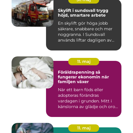
Skylift i sundsvall trygg
höjd, smartare arbete
En skylift gör höga jobb
säkrare, snabbare och mer
noggranna. I Sundsvall
används liftar dagligen av...
11. maj
Föräldrapenning så
fungerar ekonomin när
familjen växer
När ett barn föds eller
adopteras förändras
vardagen i grunden. Mitt i
känslorna av glädje och oro
b...
11. maj