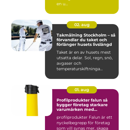
en u...
02. aug
Takmålning Stockholm – så
förvandlar du taket och
förlänger husets livslängd
Taket är en av husets mest
utsatta delar. Sol, regn, snö,
avgaser och
temperaturskiftninga...
01. aug
Profilprodukter falun så
bygger företag starkare
varumärken med
genomtänkta giveaways
profilprodukter Falun är ett
nyckelbegrepp för företag
som vill synas mer, skapa