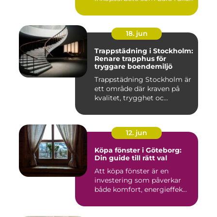
på, och ...
18. jun
Trappstädning i Stockholm:
Renare trapphus för
tryggare boendemiljö
Trappstädning Stockholm är
ett område där kraven på
kvalitet, trygghet oc...
12. jun
Köpa fönster i Göteborg:
Din guide till rätt val
Att köpa fönster är en
investering som påverkar
både komfort, energieffek...