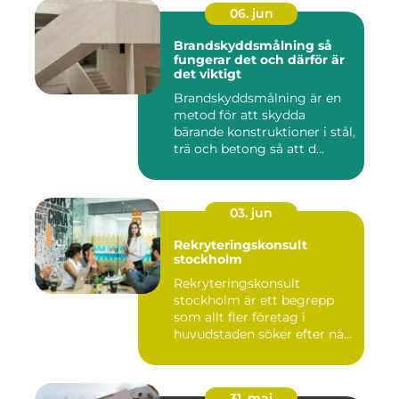
06. jun
Brandskyddsmålning så
fungerar det och därför är
det viktigt
Brandskyddsmålning är en
metod för att skydda
bärande konstruktioner i stål,
trä och betong så att d...
03. jun
Rekryteringskonsult
stockholm
Rekryteringskonsult
stockholm är ett begrepp
som allt fler företag i
huvudstaden söker efter när
kam...
31. maj