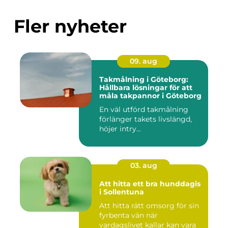
Fler nyheter
09. aug
Takmålning i Göteborg:
Hållbara lösningar för att
måla takpannor i Göteborg
En väl utförd takmålning
förlänger takets livslängd,
höjer intry...
03. aug
Att hitta ett bra hunddagis
i Sollentuna
Att hitta rätt omsorg för sin
fyrbenta vän när
vardagslivet kallar kan vara