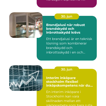
30. jun
Brandjalusi när robust
brandskydd och
inbrottsskydd krävs
Ett brandjalusi är en teknisk
lösning som kombinerar
brandskydd och
inbrottsskydd i en och
samma pro...
30. jun
Interim inköpare
stockholm flexibel
inköpskompetens när du
behöver den
En interim inköpare i
Stockholm kan vara
skillnaden mellan ett
inköpsarbete som bara rullar