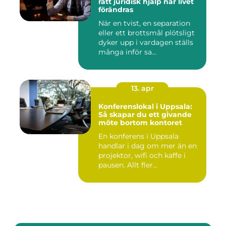
rätt juridisk hjälp när livet
förändras
När en tvist, en separation
eller ett brottsmål plötsligt
dyker upp i vardagen ställs
många inför sa...
13. apr
Konferenslokal i Uppsala:
Så skapar du ett givande
möte bortom kontoret
En konferens i Uppsala
handlar i dag om mer än en
projektor, wifi och kaffe i
pausen. Allt fler...