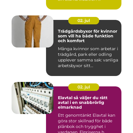
02. jul
Trädgårdsbyxor för kvinnor
som vill ha både funktion
och komfort
Många kvinnor som arbetar i
trädgård, park eller odling
upplever samma sak: vanliga
arbetsbyxor sitt...
02. jul
Elavtal så väljer du rätt
avtal i en snabbrörlig
elmarknad
Ett genomtänkt Elavtal kan
göra stor skillnad för både
plånbok och trygghet i
vardagen. Elpriserna h...