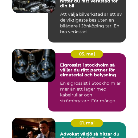
hittar du rätt verkstad för
din bil
Att välja bilverkstad är ett av
de viktigaste besluten en
bilägare i Jönköping tar. En
bra verkstad ...
05. maj
Elgrossist i stockholm så
väljer du rätt partner för
elmaterial och belysning
En elgrossist i Stockholm är
mer än ett lager med
kabelrullar och
strömbrytare. För många
installatö...
01. maj
Advokat växjö så hittar du