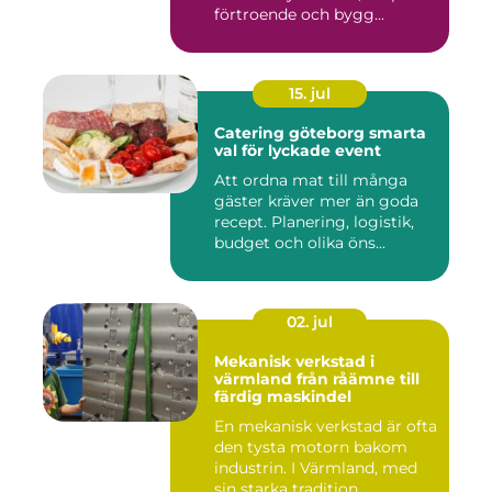
förtroende och bygg...
15. jul
Catering göteborg smarta
val för lyckade event
Att ordna mat till många
gäster kräver mer än goda
recept. Planering, logistik,
budget och olika öns...
02. jul
Mekanisk verkstad i
värmland från råämne till
färdig maskindel
En mekanisk verkstad är ofta
den tysta motorn bakom
industrin. I Värmland, med
sin starka tradition ...