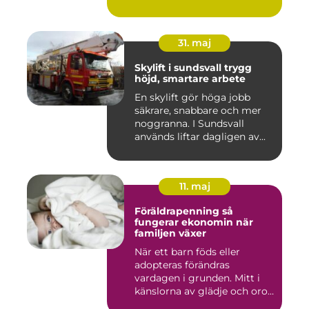
kam...
31. maj
Skylift i sundsvall trygg
höjd, smartare arbete
En skylift gör höga jobb
säkrare, snabbare och mer
noggranna. I Sundsvall
används liftar dagligen av...
11. maj
Föräldrapenning så
fungerar ekonomin när
familjen växer
När ett barn föds eller
adopteras förändras
vardagen i grunden. Mitt i
känslorna av glädje och oro
b...