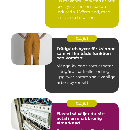
En mekanisk verkstad är ofta
den tysta motorn bakom
industrin. I Värmland, med
sin starka tradition ...
02. jul
Trädgårdsbyxor för kvinnor
som vill ha både funktion
och komfort
Många kvinnor som arbetar i
trädgård, park eller odling
upplever samma sak: vanliga
arbetsbyxor sitt...
02. jul
Elavtal så väljer du rätt
avtal i en snabbrörlig
elmarknad