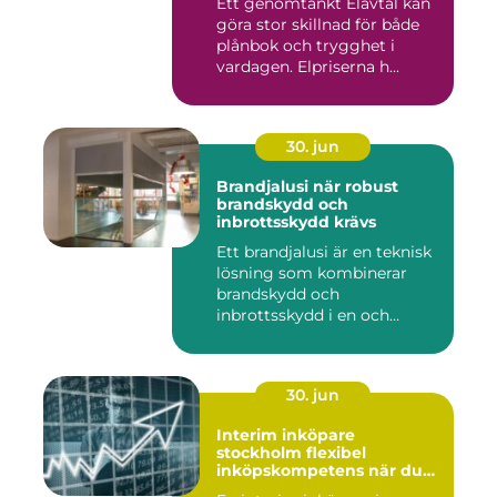
Ett genomtänkt Elavtal kan
göra stor skillnad för både
plånbok och trygghet i
vardagen. Elpriserna h...
30. jun
Brandjalusi när robust
brandskydd och
inbrottsskydd krävs
Ett brandjalusi är en teknisk
lösning som kombinerar
brandskydd och
inbrottsskydd i en och
samma pro...
30. jun
Interim inköpare
stockholm flexibel
inköpskompetens när du
behöver den