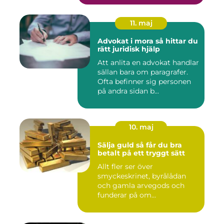
11. maj
Advokat i mora så hittar du
rätt juridisk hjälp
Att anlita en advokat handlar
sällan bara om paragrafer.
Ofta befinner sig personen
på andra sidan b...
10. maj
Sälja guld så får du bra
betalt på ett tryggt sätt
Allt fler ser över
smyckeskrinet, byrålådan
och gamla arvegods och
funderar på om
värdesakerna går a...