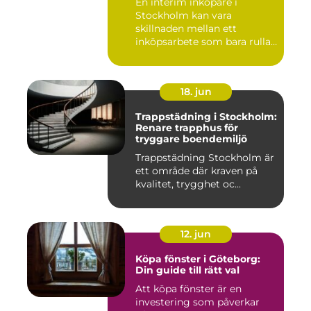
En interim inköpare i
Stockholm kan vara
skillnaden mellan ett
inköpsarbete som bara rullar
på, och ...
18. jun
Trappstädning i Stockholm:
Renare trapphus för
tryggare boendemiljö
Trappstädning Stockholm är
ett område där kraven på
kvalitet, trygghet oc...
12. jun
Köpa fönster i Göteborg:
Din guide till rätt val
Att köpa fönster är en
investering som påverkar