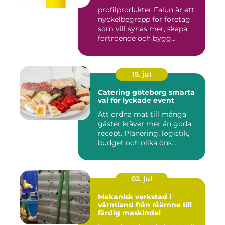
genomtänkta giveaways
profilprodukter Falun är ett
nyckelbegrepp för företag
som vill synas mer, skapa
förtroende och bygg...
15. jul
Catering göteborg smarta
val för lyckade event
Att ordna mat till många
gäster kräver mer än goda
recept. Planering, logistik,
budget och olika öns...
02. jul
Mekanisk verkstad i
värmland från råämne till
färdig maskindel