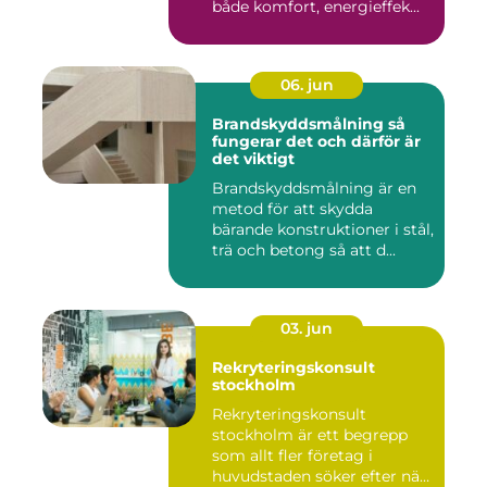
både komfort, energieffek...
06. jun
Brandskyddsmålning så
fungerar det och därför är
det viktigt
Brandskyddsmålning är en
metod för att skydda
bärande konstruktioner i stål,
trä och betong så att d...
03. jun
Rekryteringskonsult
stockholm
Rekryteringskonsult
stockholm är ett begrepp
som allt fler företag i
huvudstaden söker efter när