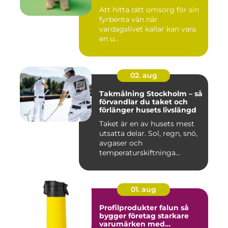
Att hitta rätt omsorg för sin
fyrbenta vän när
vardagslivet kallar kan vara
en u...
02. aug
Takmålning Stockholm – så
förvandlar du taket och
förlänger husets livslängd
Taket är en av husets mest
utsatta delar. Sol, regn, snö,
avgaser och
temperaturskiftninga...
01. aug
Profilprodukter falun så
bygger företag starkare
varumärken med