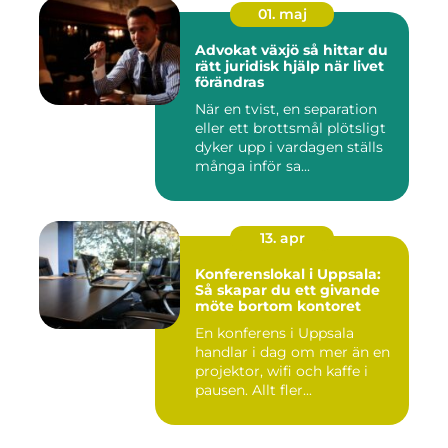
01. maj
Advokat växjö så hittar du
rätt juridisk hjälp när livet
förändras
När en tvist, en separation
eller ett brottsmål plötsligt
dyker upp i vardagen ställs
många inför sa...
13. apr
Konferenslokal i Uppsala:
Så skapar du ett givande
möte bortom kontoret
En konferens i Uppsala
handlar i dag om mer än en
projektor, wifi och kaffe i
pausen. Allt fler...