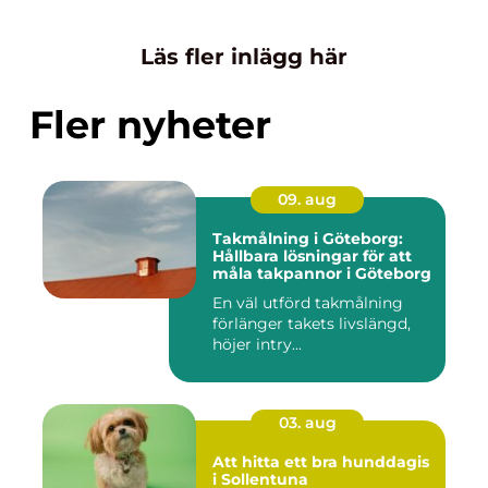
Läs fler inlägg här
Fler nyheter
09. aug
Takmålning i Göteborg:
Hållbara lösningar för att
måla takpannor i Göteborg
En väl utförd takmålning
förlänger takets livslängd,
höjer intry...
03. aug
Att hitta ett bra hunddagis
i Sollentuna