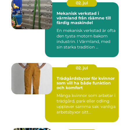
02. jul
Mekanisk verkstad i
värmland från råämne till
färdig maskindel
En mekanisk verkstad är ofta
den tysta motorn bakom
industrin. I Värmland, med
sin starka tradition ...
02. jul
Trädgårdsbyxor för kvinnor
som vill ha både funktion
och komfort
Många kvinnor som arbetar i
trädgård, park eller odling
upplever samma sak: vanliga
arbetsbyxor sitt...