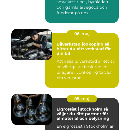
smyckeskrinet, byrålådan
och gamla arvegods och
funderar på om
värdesakerna går a...
06. maj
Bilverkstad jönköping så
hittar du rätt verkstad för
din bil
Att välja bilverkstad är ett av
de viktigaste besluten en
bilägare i Jönköping tar. En
bra verkstad ...
05. maj
Elgrossist i stockholm så
väljer du rätt partner för
elmaterial och belysning
En elgrossist i Stockholm är