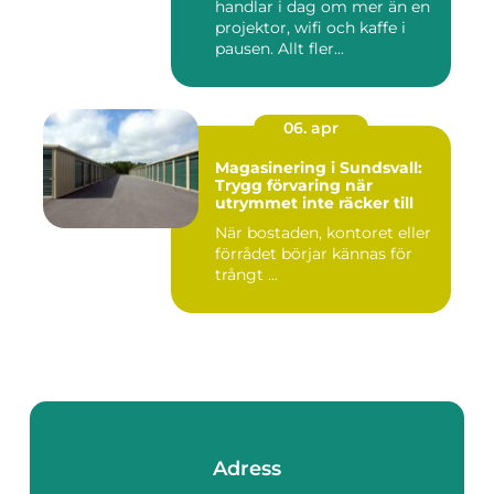
handlar i dag om mer än en
projektor, wifi och kaffe i
pausen. Allt fler...
06. apr
Magasinering i Sundsvall:
Trygg förvaring när
utrymmet inte räcker till
När bostaden, kontoret eller
förrådet börjar kännas för
trångt ...
Adress