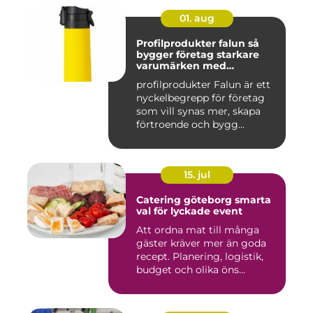
01. aug
Profilprodukter falun så
bygger företag starkare
varumärken med
genomtänkta giveaways
profilprodukter Falun är ett
nyckelbegrepp för företag
som vill synas mer, skapa
förtroende och bygg...
15. jul
Catering göteborg smarta
val för lyckade event
Att ordna mat till många
gäster kräver mer än goda
recept. Planering, logistik,
budget och olika öns...