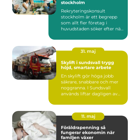
stockholm
Rekryteringskonsult
stockholm är ett begrepp
som allt fler företag i
huvudstaden söker efter när
kam...
31. maj
Skylift i sundsvall trygg
höjd, smartare arbete
En skylift gör höga jobb
säkrare, snabbare och mer
noggranna. I Sundsvall
används liftar dagligen av...
11. maj
Föräldrapenning så
fungerar ekonomin när
familjen växer