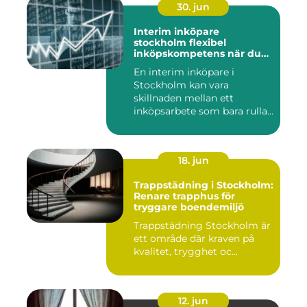
30. jun
Interim inköpare
stockholm flexibel
inköpskompetens när du
behöver den
En interim inköpare i
Stockholm kan vara
skillnaden mellan ett
inköpsarbete som bara rullar
på, och ...
18. jun
Trappstädning i Stockholm:
Renare trapphus för
tryggare boendemiljö
Trappstädning Stockholm är
ett område där kraven på
kvalitet, trygghet oc...
12. jun