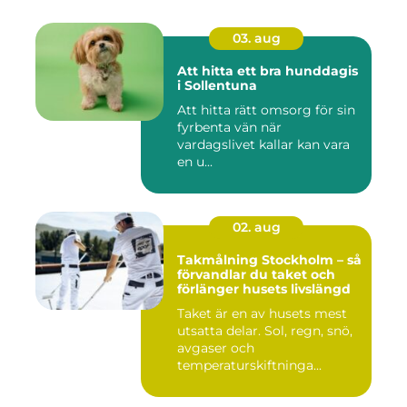
03. aug
Att hitta ett bra hunddagis
i Sollentuna
Att hitta rätt omsorg för sin
fyrbenta vän när
vardagslivet kallar kan vara
en u...
02. aug
Takmålning Stockholm – så
förvandlar du taket och
förlänger husets livslängd
Taket är en av husets mest
utsatta delar. Sol, regn, snö,
avgaser och
temperaturskiftninga...