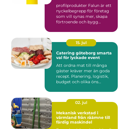
genomtänkta giveaways
profilprodukter Falun är ett
nyckelbegrepp för företag
som vill synas mer, skapa
förtroende och bygg...
15. jul
Catering göteborg smarta
val för lyckade event
Att ordna mat till många
gäster kräver mer än goda
recept. Planering, logistik,
budget och olika öns...
02. jul
Mekanisk verkstad i
värmland från råämne till
färdig maskindel