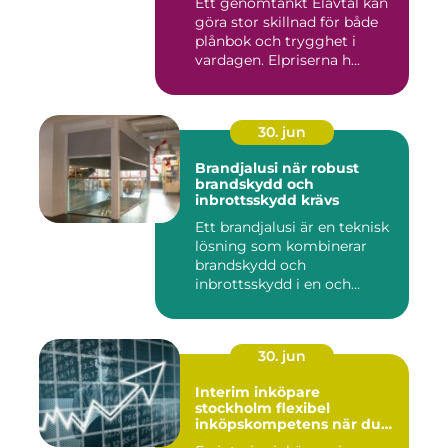
Ett genomtänkt Elavtal kan
göra stor skillnad för både
plånbok och trygghet i
vardagen. Elpriserna h...
30. jun
Brandjalusi när robust
brandskydd och
inbrottsskydd krävs
Ett brandjalusi är en teknisk
lösning som kombinerar
brandskydd och
inbrottsskydd i en och
samma pro...
30. jun
Interim inköpare
stockholm flexibel
inköpskompetens när du
behöver den