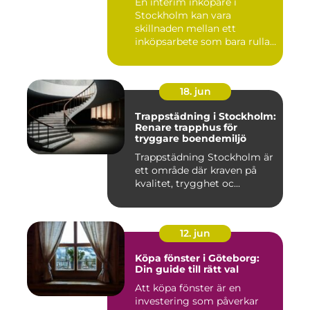
En interim inköpare i
Stockholm kan vara
skillnaden mellan ett
inköpsarbete som bara rullar
på, och ...
18. jun
Trappstädning i Stockholm:
Renare trapphus för
tryggare boendemiljö
Trappstädning Stockholm är
ett område där kraven på
kvalitet, trygghet oc...
12. jun
Köpa fönster i Göteborg:
Din guide till rätt val
Att köpa fönster är en
investering som påverkar