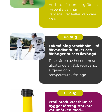
Att hitta rätt omsorg för sin
fyrbenta vän när
vardagslivet kallar kan vara
en u...
02. aug
Takmålning Stockholm – så
förvandlar du taket och
förlänger husets livslängd
Taket är en av husets mest
utsatta delar. Sol, regn, snö,
avgaser och
temperaturskiftninga...
01. aug
Profilprodukter falun så
bygger företag starkare
varumärken med