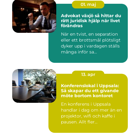
01. maj
Advokat växjö så hittar du
rätt juridisk hjälp när livet
förändras
När en tvist, en separation
eller ett brottsmål plötsligt
dyker upp i vardagen ställs
många inför sa...
13. apr
Konferenslokal i Uppsala:
Så skapar du ett givande
möte bortom kontoret
En konferens i Uppsala
handlar i dag om mer än en
projektor, wifi och kaffe i
pausen. Allt fler...