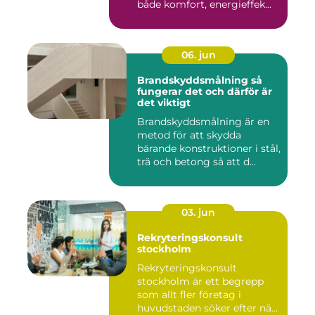
både komfort, energieffek...
06. jun
Brandskyddsmålning så
fungerar det och därför är
det viktigt
Brandskyddsmålning är en
metod för att skydda
bärande konstruktioner i stål,
trä och betong så att d...
03. jun
Rekryteringskonsult
stockholm
Rekryteringskonsult
stockholm är ett begrepp
som allt fler företag i
huvudstaden söker efter när