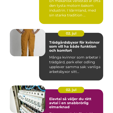
En mekanisk verkstad är ofta
den tysta motorn bakom
industrin. I Värmland, med
sin starka tradition ...
02. jul
Trädgårdsbyxor för kvinnor
som vill ha både funktion
och komfort
Många kvinnor som arbetar i
trädgård, park eller odling
upplever samma sak: vanliga
arbetsbyxor sitt...
02. jul
Elavtal så väljer du rätt
avtal i en snabbrörlig
elmarknad