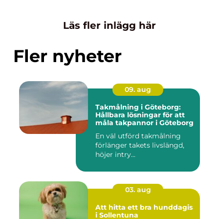
Läs fler inlägg här
Fler nyheter
09. aug
Takmålning i Göteborg:
Hållbara lösningar för att
måla takpannor i Göteborg
En väl utförd takmålning
förlänger takets livslängd,
höjer intry...
03. aug
Att hitta ett bra hunddagis
i Sollentuna