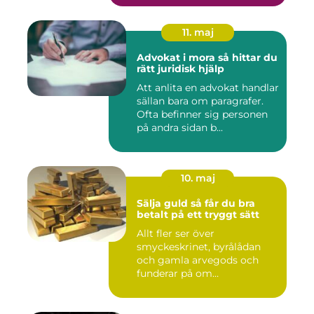
11. maj
Advokat i mora så hittar du
rätt juridisk hjälp
Att anlita en advokat handlar
sällan bara om paragrafer.
Ofta befinner sig personen
på andra sidan b...
10. maj
Sälja guld så får du bra
betalt på ett tryggt sätt
Allt fler ser över
smyckeskrinet, byrålådan
och gamla arvegods och
funderar på om
värdesakerna går a...