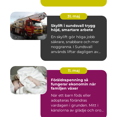
kam...
31. maj
Skylift i sundsvall trygg
höjd, smartare arbete
En skylift gör höga jobb
säkrare, snabbare och mer
noggranna. I Sundsvall
används liftar dagligen av...
11. maj
Föräldrapenning så
fungerar ekonomin när
familjen växer
När ett barn föds eller
adopteras förändras
vardagen i grunden. Mitt i
känslorna av glädje och oro
b...