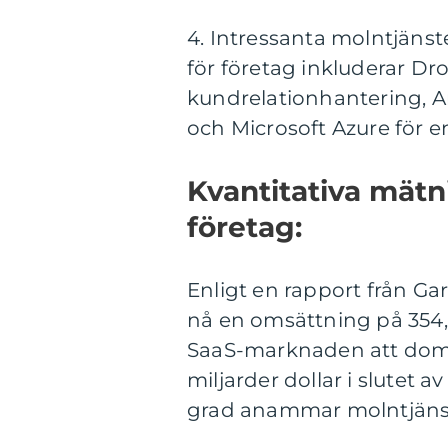
4. Intressanta molntjänst
för företag inkluderar Dro
kundrelationhantering, A
och Microsoft Azure för e
Kvantitativa mätn
företag:
Enligt en rapport från G
nå en omsättning på 354,6
SaaS-marknaden att domi
miljarder dollar i slutet a
grad anammar molntjänste