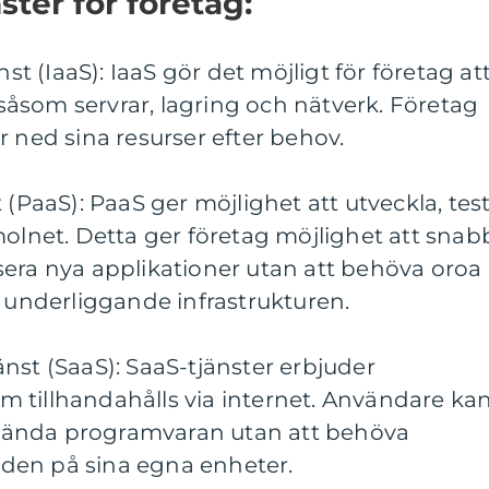
ter för företag:
nst (IaaS): IaaS gör det möjligt för företag at
r såsom servrar, lagring och nätverk. Företag
r ned sina resurser efter behov.
 (PaaS): PaaS ger möjlighet att utveckla, tes
molnet. Detta ger företag möjlighet att snab
sera nya applikationer utan att behöva oroa
n underliggande infrastrukturen.
nst (SaaS): SaaS-tjänster erbjuder
 tillhandahålls via internet. Användare ka
vända programvaran utan att behöva
a den på sina egna enheter.