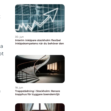
t
30. jun
Interim inköpare stockholm flexibel
inköpskompetens när du behöver den
ta
bt
18. jun
n
Trappstädning i Stockholm: Renare
trapphus för tryggare boendemiljö