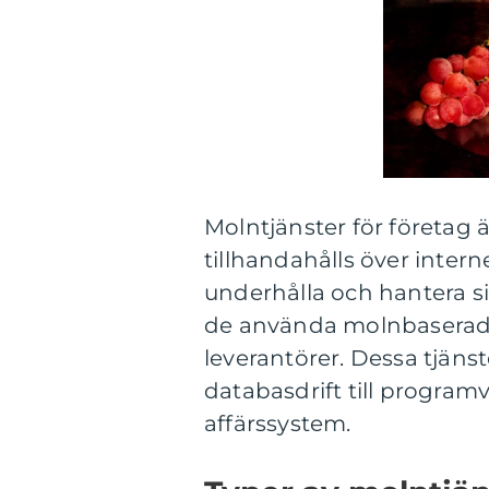
Molntjänster för företag 
tillhandahålls över interne
underhålla och hantera s
de använda molnbaserade 
leverantörer. Dessa tjänst
databasdrift till program
affärssystem.