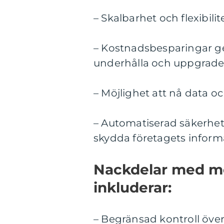
– Skalbarhet och flexibili
– Kostnadsbesparingar g
underhålla och uppgrader
– Möjlighet att nå data oc
– Automatiserad säkerhets
skydda företagets inform
Nackdelar med mol
inkluderar:
– Begränsad kontroll öve