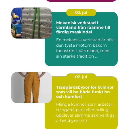
02. jul
Mekanisk verkstad i
värmland från råämne till
färdig maskindel
En mekanisk verkstad är ofta
den tysta motorn bakom
industrin. I Värmland, med
sin starka tradition ...
02. jul
Trädgårdsbyxor för kvinnor
som vill ha både funktion
och komfort
Många kvinnor som arbetar i
trädgård, park eller odling
upplever samma sak: vanliga
arbetsbyxor sitt...