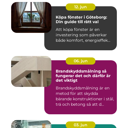
12. jun
Köpa fönster i Göteborg:
Din guide till rätt val
Att köpa fönster är en
investering som påverkar
både komfort, energieffek...
06. jun
Brandskyddsmålning så
fungerar det och därför är
det viktigt
Brandskyddsmålning är en
metod för att skydda
bärande konstruktioner i stål,
trä och betong så att d...
03. jun