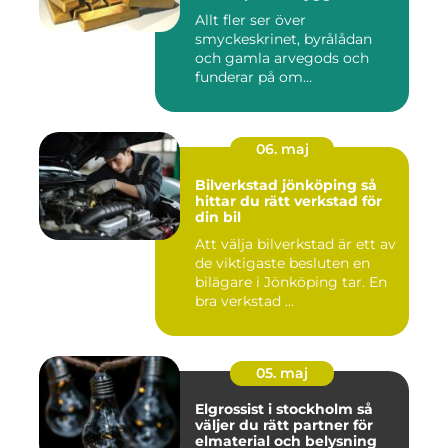
Allt fler ser över
smyckeskrinet, byrålådan
och gamla arvegods och
funderar på om
värdesakerna går a...
06. maj
Bilverkstad jönköping så
hittar du rätt verkstad för
din bil
Att välja bilverkstad är ett av
de viktigaste besluten en
bilägare i Jönköping tar. En
bra verkstad ...
05. maj
Elgrossist i stockholm så
väljer du rätt partner för
elmaterial och belysning