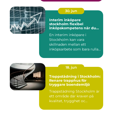
30. jun
Interim inköpare
stockholm flexibel
inköpskompetens när du
behöver den
En interim inköpare i
Stockholm kan vara
skillnaden mellan ett
inköpsarbete som bara rullar
på, och ...
18. jun
Trappstädning i Stockholm:
Renare trapphus för
tryggare boendemiljö
Trappstädning Stockholm är
ett område där kraven på
kvalitet, trygghet oc...