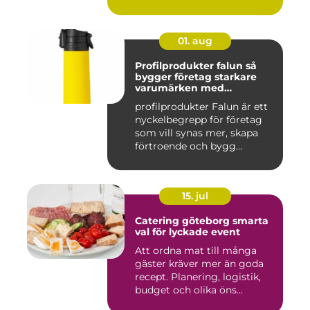
01. aug
Profilprodukter falun så
bygger företag starkare
varumärken med
genomtänkta giveaways
profilprodukter Falun är ett
nyckelbegrepp för företag
som vill synas mer, skapa
förtroende och bygg...
15. jul
Catering göteborg smarta
val för lyckade event
Att ordna mat till många
gäster kräver mer än goda
recept. Planering, logistik,
budget och olika öns...