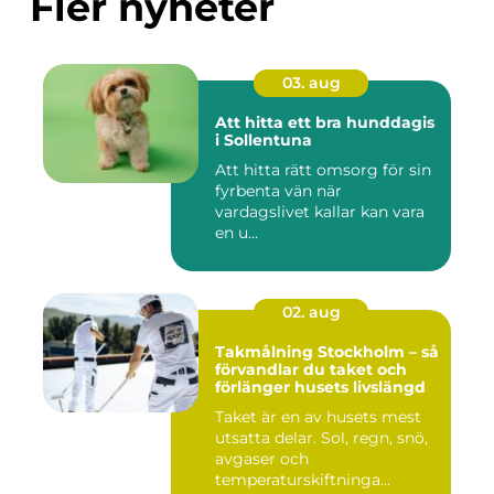
Fler nyheter
03. aug
Att hitta ett bra hunddagis
i Sollentuna
Att hitta rätt omsorg för sin
fyrbenta vän när
vardagslivet kallar kan vara
en u...
02. aug
Takmålning Stockholm – så
förvandlar du taket och
förlänger husets livslängd
Taket är en av husets mest
utsatta delar. Sol, regn, snö,
avgaser och
temperaturskiftninga...