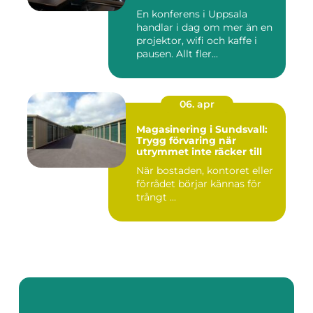
En konferens i Uppsala
handlar i dag om mer än en
projektor, wifi och kaffe i
pausen. Allt fler...
06. apr
Magasinering i Sundsvall:
Trygg förvaring när
utrymmet inte räcker till
När bostaden, kontoret eller
förrådet börjar kännas för
trångt ...