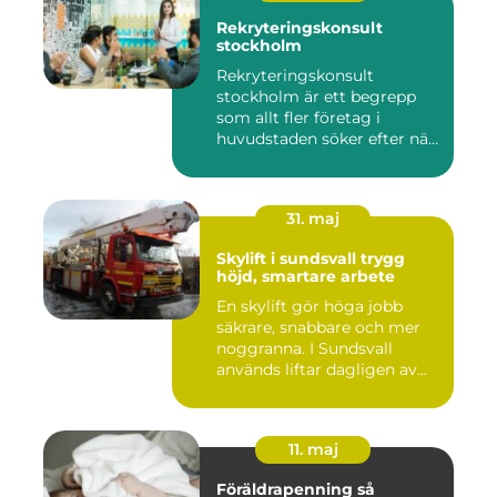
Rekryteringskonsult
stockholm
Rekryteringskonsult
stockholm är ett begrepp
som allt fler företag i
huvudstaden söker efter när
kam...
31. maj
Skylift i sundsvall trygg
höjd, smartare arbete
En skylift gör höga jobb
säkrare, snabbare och mer
noggranna. I Sundsvall
används liftar dagligen av...
11. maj
Föräldrapenning så