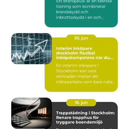
Ett brandjalusi är en teknisk
lösning som kombinerar
brandskydd och
inbrottsskydd i en och
samma pro...
30. jun
Interim inköpare
stockholm flexibel
inköpskompetens när du
behöver den
En interim inköpare i
Stockholm kan vara
skillnaden mellan ett
inköpsarbete som bara rullar
på, och ...
18. jun
Trappstädning i Stockholm:
Renare trapphus för
tryggare boendemiljö