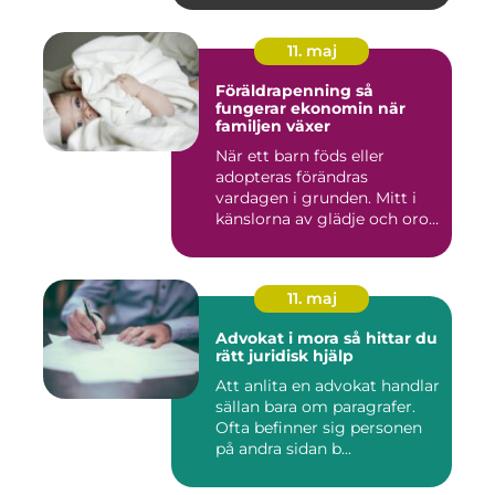
11. maj
Föräldrapenning så
fungerar ekonomin när
familjen växer
När ett barn föds eller
adopteras förändras
vardagen i grunden. Mitt i
känslorna av glädje och oro
b...
11. maj
Advokat i mora så hittar du
rätt juridisk hjälp
Att anlita en advokat handlar
sällan bara om paragrafer.
Ofta befinner sig personen
på andra sidan b...