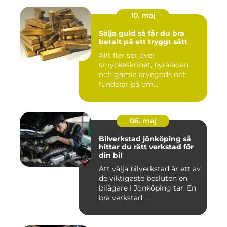
10. maj
Sälja guld så får du bra
betalt på ett tryggt sätt
Allt fler ser över
smyckeskrinet, byrålådan
och gamla arvegods och
funderar på om
värdesakerna går a...
06. maj
Bilverkstad jönköping så
hittar du rätt verkstad för
din bil
Att välja bilverkstad är ett av
de viktigaste besluten en
bilägare i Jönköping tar. En
bra verkstad ...