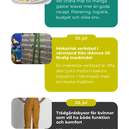
Att ordna mat till många
gäster kräver mer än goda
recept. Planering, logistik,
budget och olika öns...
02. jul
Mekanisk verkstad i
värmland från råämne till
färdig maskindel
En mekanisk verkstad är ofta
den tysta motorn bakom
industrin. I Värmland, med
sin starka tradition ...
02. jul
Trädgårdsbyxor för kvinnor
som vill ha både funktion
och komfort