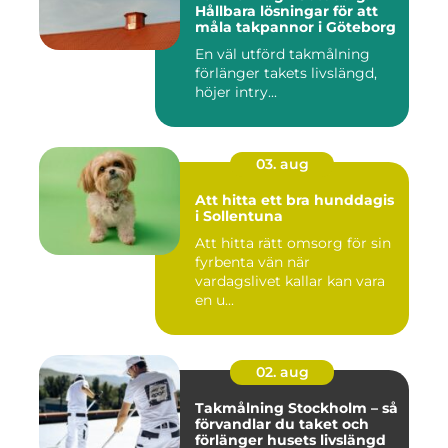
Hållbara lösningar för att
måla takpannor i Göteborg
En väl utförd takmålning
förlänger takets livslängd,
höjer intry...
03. aug
Att hitta ett bra hunddagis
i Sollentuna
Att hitta rätt omsorg för sin
fyrbenta vän när
vardagslivet kallar kan vara
en u...
02. aug
Takmålning Stockholm – så
förvandlar du taket och
förlänger husets livslängd