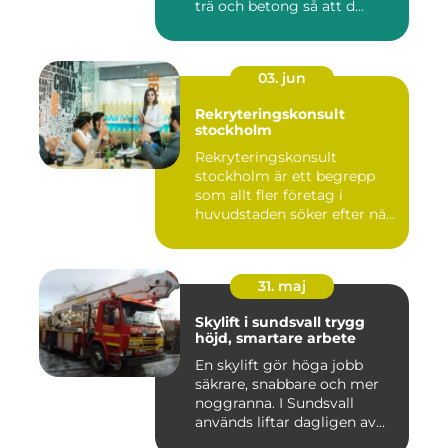
trä och betong så att d...
03. jun
Rekryteringskonsult
stockholm
Rekryteringskonsult
stockholm är ett begrepp
som allt fler företag i
huvudstaden söker efter när
kam...
31. maj
Skylift i sundsvall trygg
höjd, smartare arbete
En skylift gör höga jobb
säkrare, snabbare och mer
noggranna. I Sundsvall
används liftar dagligen av...