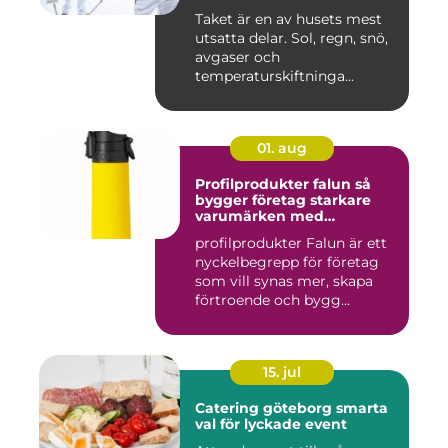
Taket är en av husets mest
utsatta delar. Sol, regn, snö,
avgaser och
temperaturskiftninga...
01. aug
Profilprodukter falun så
bygger företag starkare
varumärken med
genomtänkta giveaways
profilprodukter Falun är ett
nyckelbegrepp för företag
som vill synas mer, skapa
förtroende och bygg...
15. jul
Catering göteborg smarta
val för lyckade event