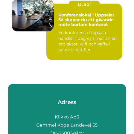
13. apr
Konferenslokal i Uppsala:
Så skapar du ett givande
möte bortom kontoret
En konferens i Uppsala
handlar i dag om mer än en
projektor, wifi och kaffe i
pausen. Allt fler...
Adress