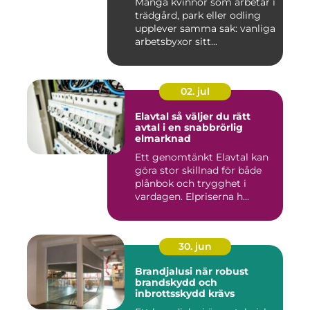
Många kvinnor som arbetar i
trädgård, park eller odling
upplever samma sak: vanliga
arbetsbyxor sitt...
02. jul
Elavtal så väljer du rätt
avtal i en snabbrörlig
elmarknad
Ett genomtänkt Elavtal kan
göra stor skillnad för både
plånbok och trygghet i
vardagen. Elpriserna h...
30. jun
Brandjalusi när robust
brandskydd och
inbrottsskydd krävs