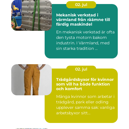
02. jul
Mekanisk verkstad i
värmland från råämne till
färdig maskindel
En mekanisk verkstad är ofta
den tysta motorn bakom
industrin. I Värmland, med
sin starka tradition ...
02. jul
Trädgårdsbyxor för kvinnor
som vill ha både funktion
och komfort
Många kvinnor som arbetar i
trädgård, park eller odling
upplever samma sak: vanliga
arbetsbyxor sitt...