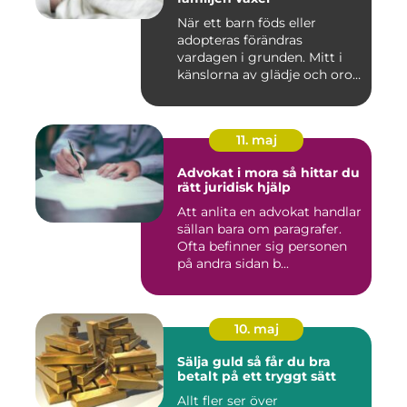
När ett barn föds eller
adopteras förändras
vardagen i grunden. Mitt i
känslorna av glädje och oro
b...
11. maj
Advokat i mora så hittar du
rätt juridisk hjälp
Att anlita en advokat handlar
sällan bara om paragrafer.
Ofta befinner sig personen
på andra sidan b...
10. maj
Sälja guld så får du bra
betalt på ett tryggt sätt
Allt fler ser över