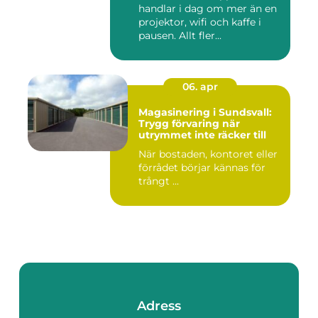
handlar i dag om mer än en
projektor, wifi och kaffe i
pausen. Allt fler...
06. apr
Magasinering i Sundsvall:
Trygg förvaring när
utrymmet inte räcker till
När bostaden, kontoret eller
förrådet börjar kännas för
trångt ...
Adress