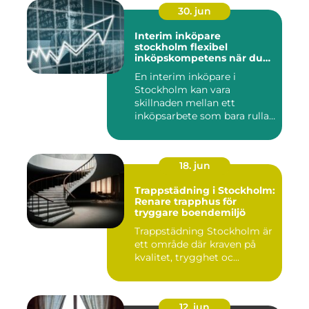
30. jun
Interim inköpare
stockholm flexibel
inköpskompetens när du
behöver den
En interim inköpare i
Stockholm kan vara
skillnaden mellan ett
inköpsarbete som bara rullar
på, och ...
18. jun
Trappstädning i Stockholm:
Renare trapphus för
tryggare boendemiljö
Trappstädning Stockholm är
ett område där kraven på
kvalitet, trygghet oc...
12. jun