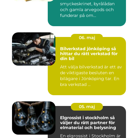
smyckeskrinet, byrålådan
och gamla arvegods och
funderar på om
värdesakerna går a...
06. maj
Bilverkstad jönköping så
hittar du rätt verkstad för
din bil
Att välja bilverkstad är ett av
de viktigaste besluten en
bilägare i Jönköping tar. En
bra verkstad ...
05. maj
Elgrossist i stockholm så
väljer du rätt partner för
elmaterial och belysning
En elgrossist i Stockholm är