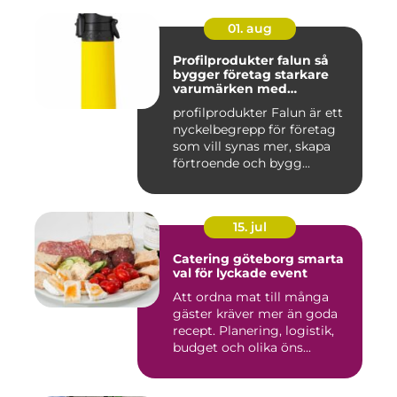
01. aug
Profilprodukter falun så
bygger företag starkare
varumärken med
genomtänkta giveaways
profilprodukter Falun är ett
nyckelbegrepp för företag
som vill synas mer, skapa
förtroende och bygg...
15. jul
Catering göteborg smarta
val för lyckade event
Att ordna mat till många
gäster kräver mer än goda
recept. Planering, logistik,
budget och olika öns...