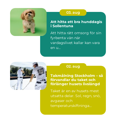
03. aug
Att hitta ett bra hunddagis
i Sollentuna
Att hitta rätt omsorg för sin
fyrbenta vän när
vardagslivet kallar kan vara
en u...
02. aug
Takmålning Stockholm – så
förvandlar du taket och
förlänger husets livslängd
Taket är en av husets mest
utsatta delar. Sol, regn, snö,
avgaser och
temperaturskiftninga...