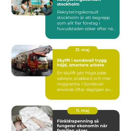
stockholm
Rekryteringskonsult
stockholm är ett begrepp
som allt fler företag i
huvudstaden söker efter när
kam...
31. maj
Skylift i sundsvall trygg
höjd, smartare arbete
En skylift gör höga jobb
säkrare, snabbare och mer
noggranna. I Sundsvall
används liftar dagligen av...
11. maj
Föräldrapenning så
fungerar ekonomin när
familjen växer