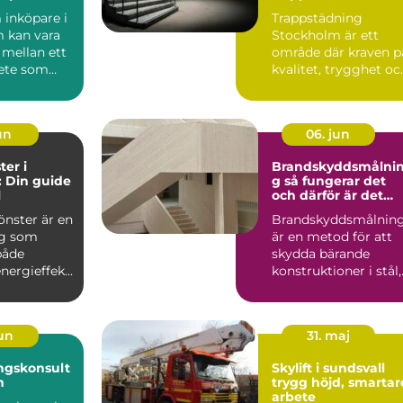
ehöver den
tryggare
 inköpare i
Trappstädning
boendemiljö
 kan vara
Stockholm är ett
 mellan ett
område där kraven p
ete som
kvalitet, trygghet oc..
på, och ...
un
06. jun
ter i
Brandskyddsmålni
 Din guide
g så fungerar det
l
och därför är det
viktigt
önster är en
Brandskyddsmålnin
ng som
är en metod för att
både
skydda bärande
nergieffek...
konstruktioner i stål,
trä och betong så at
d...
jun
31. maj
ngskonsult
Skylift i sundsvall
m
trygg höjd, smartar
arbete