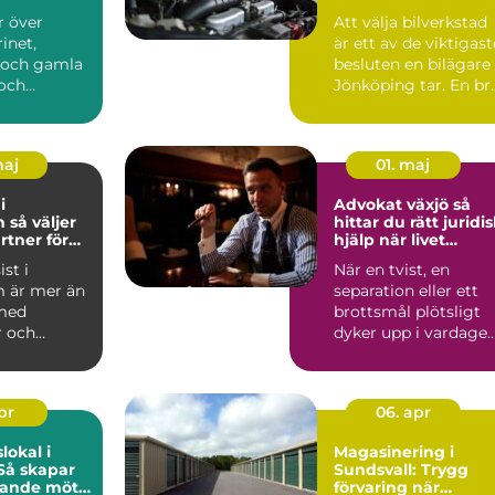
din bil
er över
Att välja bilverkstad
inet,
är ett av de viktigast
 och gamla
besluten en bilägare 
och
Jönköping tar. En br
på om
verkstad ...
na går a...
maj
01. maj
i
Advokat växjö så
jer
hittar du rätt juridi
rtner för
hjälp när livet
l och
förändras
st i
När en tvist, en
 är mer än
separation eller ett
 med
brottsmål plötsligt
r och
dyker upp i vardage
are. För
ställs många inför sa.
allatö...
apr
06. apr
lokal i
Magasinering i
Så skapar
Sundsvall: Trygg
vande möte
förvaring när