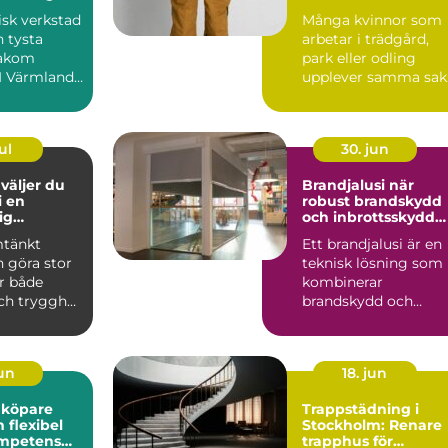
l
komfort
sk verkstad
Många kvinnor som
n tysta
arbetar i trädgård,
akom
park eller odling
 I Värmland,
upplever samma sak
tarka
vanliga arbetsbyxor
.
sitt...
ul
30. jun
Brandjalusi när
i en
robust brandskydd
ig
och inbrottsskydd
d
krävs
mtänkt
Ett brandjalusi är en
n göra stor
teknisk lösning som
ör både
kombinerar
ch trygghet
brandskydd och
. Elpriserna
inbrottsskydd i en
och samma pro...
jun
18. jun
nköpare
Trappstädning i
el
Stockholm: Renare
mpetens
trapphus för