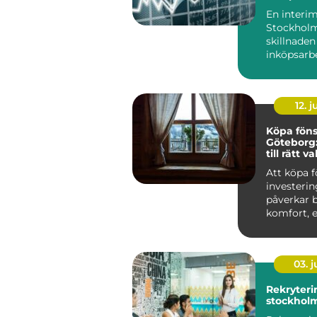
när du b
En interim
Stockholm
skillnaden
inköpsarb
bara rullar 
12. j
Köpa föns
Göteborg:
till rätt va
Att köpa f
investeri
påverkar 
komfort, e
03. 
Rekryteri
stockhol