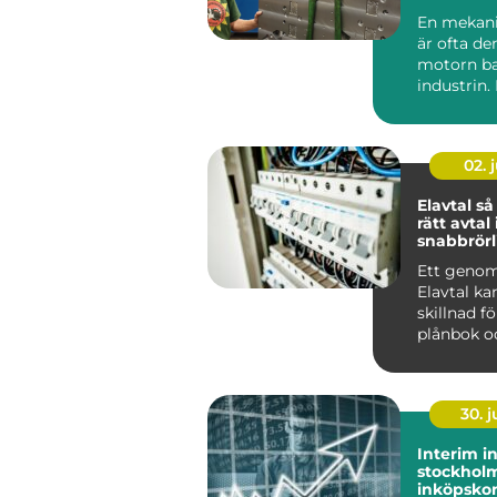
maskinde
En mekani
är ofta de
motorn b
industrin.
med sin s
tradition ..
02. j
Elavtal så väljer du
rätt avtal 
snabbrörl
elmarkna
Ett geno
Elavtal ka
skillnad f
plånbok o
i vardagen
h...
30. 
Interim i
stockholm flexib
inköpsko