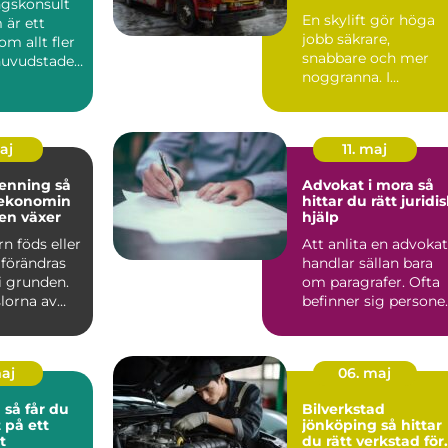
ngskonsult
En skylift gör höga
 är ett
jobb säkrare,
m allt fler
snabbare och mer
 huvudstaden
noggranna. I
r när kam...
Sundsvall används
liftar dagligen av...
maj
11. maj
nning så
Advokat i mora så
 ekonomin
hittar du rätt juridi
jen växer
hjälp
rn föds eller
Att anlita en advokat
 förändras
handlar sällan bara
i grunden.
om paragrafer. Ofta
slorna av
befinner sig persone
oro b...
på andra sidan b...
maj
06. maj
du
Bilverkstad
 på ett
jönköping så hittar
t
du rätt verkstad för