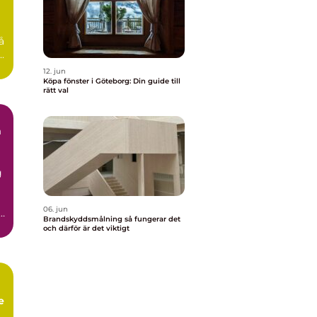
å
.
12. jun
Köpa fönster i Göteborg: Din guide till
rätt val
n
g
06. jun
Brandskyddsmålning så fungerar det
t
och därför är det viktigt
e