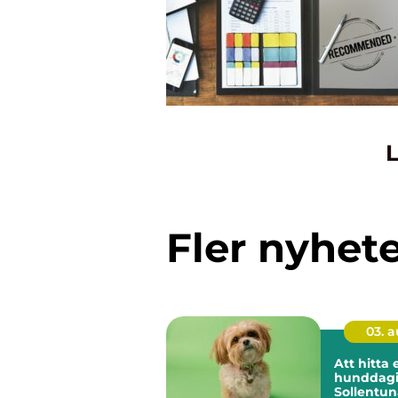
L
Fler nyhet
03. 
Att hitta 
hunddagis
Sollentun