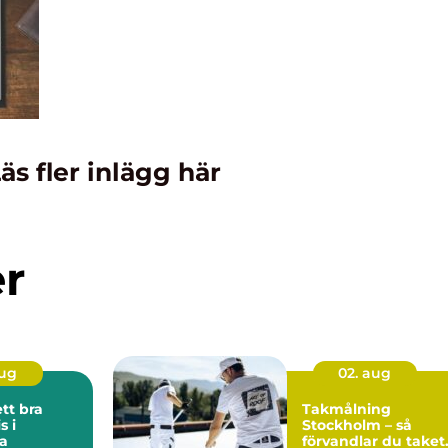
äs fler inlägg här
er
aug
02. aug
ett bra
Takmålning
 i
Stockholm – så
a
förvandlar du taket