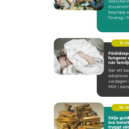
Rekryteri
stockholm
begrepp so
företag i
söker efte
11. 
Föräldrape
fungerar
när famil
När ett ba
adopteras
vardagen 
Mitt i kän
glädje och 
10. 
Sälja guld så får 
bra betalt
tryggt sät