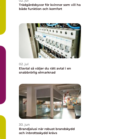
02. jul
s
Trädgårdsbyxor för kvinnor som vill ha
s
både funktion och komfort
.
02. jul
Elavtal så väljer du rätt avtal i en
snabbrörlig elmarknad
30. jun
Brandjalusi när robust brandskydd
och inbrottsskydd krävs